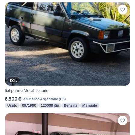
5
fiat panda Moretti cabrio
6.500 €
San Marco Argentano
(
CS
)
Usato
05/1980
120000 Km
Benzina
Manuale