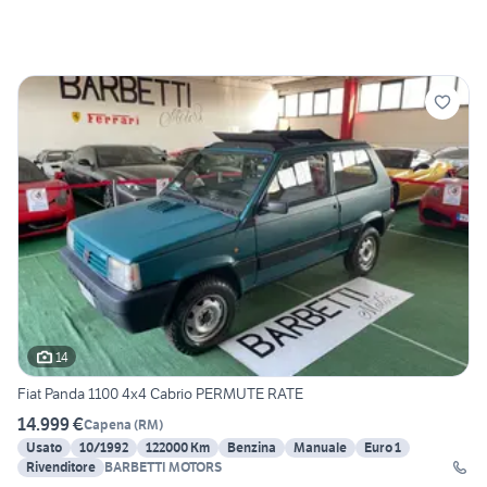
14
Fiat Panda 1100 4x4 Cabrio PERMUTE RATE
14.999 €
Capena
(
RM
)
Usato
10/1992
122000 Km
Benzina
Manuale
Euro 1
Rivenditore
BARBETTI MOTORS