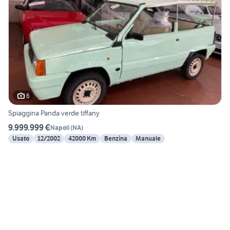
6
Spiaggina Panda verde tiffany
9.999.999 €
Napoli
(
NA
)
Usato
12/2002
42000 Km
Benzina
Manuale