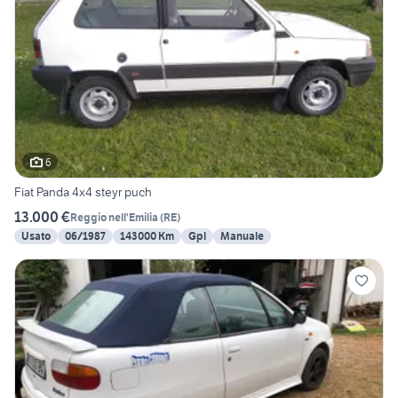
6
Fiat Panda 4x4 steyr puch
13.000 €
Reggio nell'Emilia
(
RE
)
Usato
06/1987
143000 Km
Gpl
Manuale