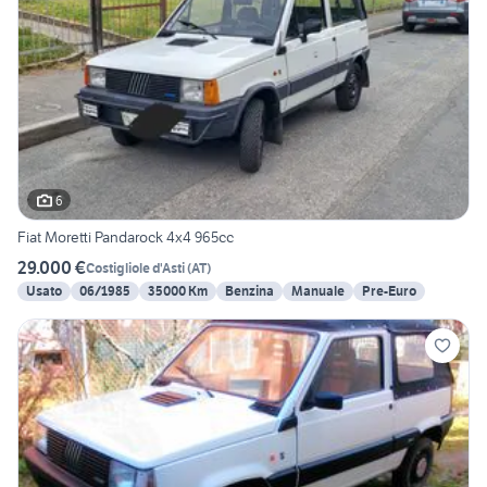
6
Fiat Moretti Pandarock 4x4 965cc
29.000 €
Costigliole d'Asti
(
AT
)
Usato
06/1985
35000 Km
Benzina
Manuale
Pre-Euro