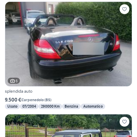
6
splendida auto
9.500 €
Carpenedolo
(
BS
)
Usato
07/2004
290000 Km
Benzina
Automatico