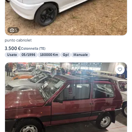
5
punto cabriolet
3.500 €
Colonnella
(
TE
)
Usato
05/1996
180000 Km
Gpl
Manuale