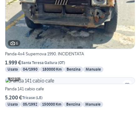
6
Panda 4x4 Supernova 1990. INCIDENTATA
1.999 €
Santa Teresa Gallura
(
OT
)
Usato
04/1990
180000 Km
Benzina
Manuale
5
Panda 141 cabio cafe
5.200 €
Tricase
(
LE
)
Usato
05/1992
150000 Km
Benzina
Manuale