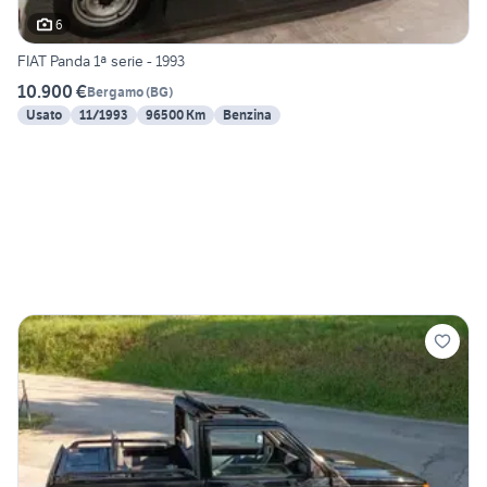
6
FIAT Panda 1ª serie - 1993
10.900 €
Bergamo
(
BG
)
Usato
11/1993
96500 Km
Benzina