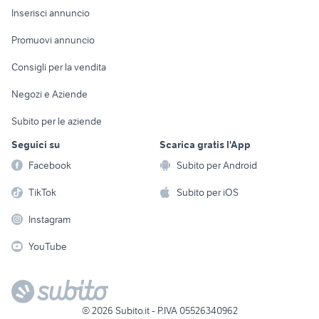
Console e
Accessori per
Casalinghi
Inserisci annuncio
Videogiochi
animali
Elettrodomestici
Promuovi annuncio
Audio/Video
Musica e Film
Giardino e Fai da te
Consigli per la vendita
Fotografia
Libri e Riviste
Abbigliamento e
Negozi e Aziende
Telefonia
Strumenti Musicali
Accessori
Subito per le aziende
Sports
Tutto per i bambini
Seguici su
Scarica gratis l'App
Biciclette
Facebook
Subito per Android
Collezionismo
TikTok
Subito per iOS
Instagram
YouTube
©
2026
Subito.it - P.IVA 05526340962