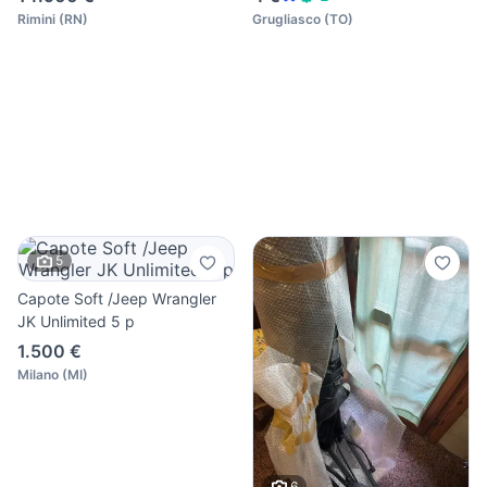
Rimini
(
RN
)
Grugliasco
(
TO
)
5
Capote Soft /Jeep Wrangler
JK Unlimited 5 p
1.500 €
Milano
(
MI
)
6