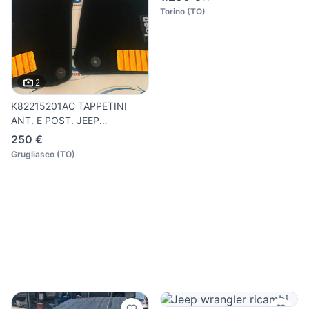
Torino
(
TO
)
2
K82215201AC TAPPETINI
ANT. E POST. JEEP
WRANGLER O
250 €
Grugliasco
(
TO
)