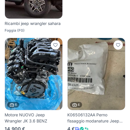
Ricambi jeep wrangler sahara
Foggia
(
FG
)
6
4
Motore NUOVO Jeep
K06506132AA Perno
Wrangler JK 3.6 BENZ
fissaggio modanature Jeep
Grand
14.900 €
4 €