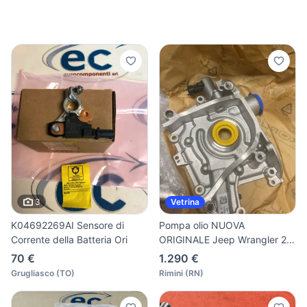
3
Vetrina
K04692269AI Sensore di
Pompa olio NUOVA
Corrente della Batteria Ori
ORIGINALE Jeep Wrangler 2.2
TDI 5
70 €
1.290 €
Grugliasco
(
TO
)
Rimini
(
RN
)