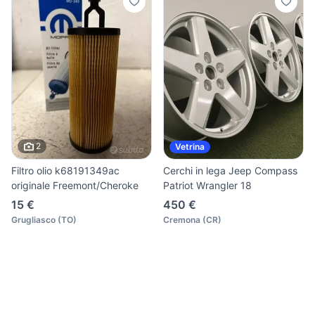
2
Vetrina
Filtro olio k68191349ac
Cerchi in lega Jeep Compass
originale Freemont/Cheroke
Patriot Wrangler 18
15 €
450 €
Grugliasco
(
TO
)
Cremona
(
CR
)