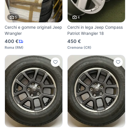
5
4
Cerchi e gomme originali Jeep
Cerchi in lega Jeep Compass
Wrangler
Patriot Wrangler 18
400 €
450 €
Roma
(
RM
)
Cremona
(
CR
)