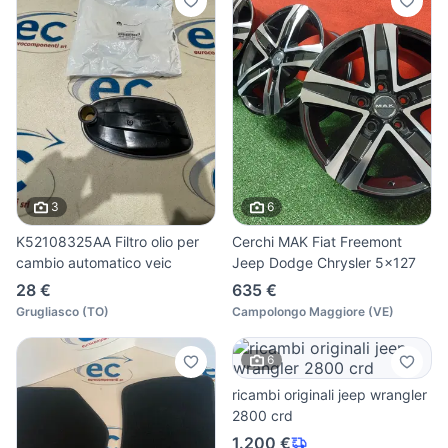
3
6
K52108325AA Filtro olio per
Cerchi MAK Fiat Freemont
cambio automatico veic
Jeep Dodge Chrysler 5x127
28 €
635 €
Grugliasco
(
TO
)
Campolongo Maggiore
(
VE
)
6
ricambi originali jeep wrangler
2800 crd
1.200 €