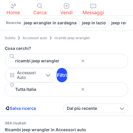
Home
Cerca
Vendi
Messaggi
jeep wrangler in sardegna
jeep in lazio
jeep rene
Ricerche
Subito
Accessori auto
ricambi jeep wrangler
Cosa cerchi?
Accessori
Filtri
Auto
Salva ricerca
Dal più recente
364 risultati
Ricambi jeep wrangler in Accessori auto