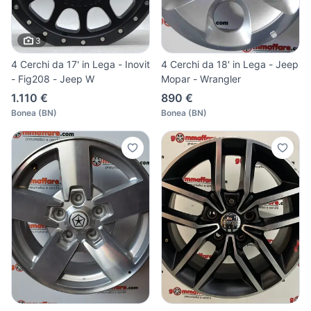
3
4 Cerchi da 17' in Lega - Inovit
4 Cerchi da 18' in Lega - Jeep
- Fig208 - Jeep W
Mopar - Wrangler
1.110 €
890 €
Bonea
(
BN
)
Bonea
(
BN
)