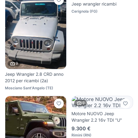
Jeep wrangler ricambi
Cerignola
(
FG
)
9
Jeep Wrangler 2.8 CRD anno
2012 per ricambi (2a)
Mosciano Sant'Angelo
(
TE
)
9
Motore NUOVO Jeep
Wrangler 2.2 16v TDI "U"
9.300 €
Rimini
(
RN
)