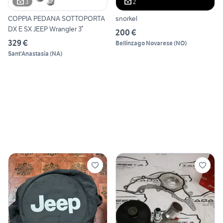
3
2
COPPIA PEDANA SOTTOPORTA
snorkel
DX E SX JEEP Wrangler 3°
200 €
329 €
Bellinzago Novarese
(
NO
)
Sant'Anastasia
(
NA
)