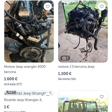
3
Motore Jeep wrangler 4000
motore 2.5 benzina Jeep
benzina
1.300 €
1.600 €
Saronno
(
VA
)
Acireale
(
CT
)
3
Ricambi Jeep Wrangler JL
1 €