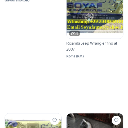
Gavorrano
(
GR
)
8
Ricambi Jeep Wrangler fino al
2007
Roma
(
RM
)