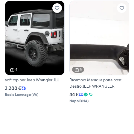
4
5
soft top per Jeep Wrangler JLU
Ricambio Maniglia porta post.
Destro JEEP WRANGLER
2.200 €
44 €
Bodio Lomnago
(
VA
)
Napoli
(
NA
)