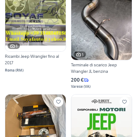
8
5
Ricambi Jeep Wrangler fino al
2017
Terminale di scarico Jeep
Roma
(
RM
)
Wrangler JL benzina
200 €
Varese
(
VA
)