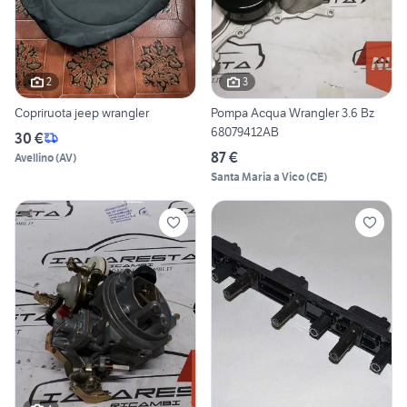
2
3
Copriruota jeep wrangler
Pompa Acqua Wrangler 3.6 Bz
68079412AB
30 €
87 €
Avellino
(
AV
)
Santa Maria a Vico
(
CE
)