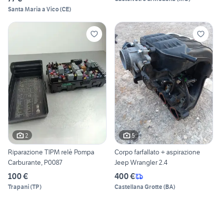
Santa Maria a Vico
(
CE
)
2
5
Riparazione TIPM relè Pompa
Corpo farfallato + aspirazione
Carburante, P0087
Jeep Wrangler 2.4
100 €
400 €
Trapani
(
TP
)
Castellana Grotte
(
BA
)