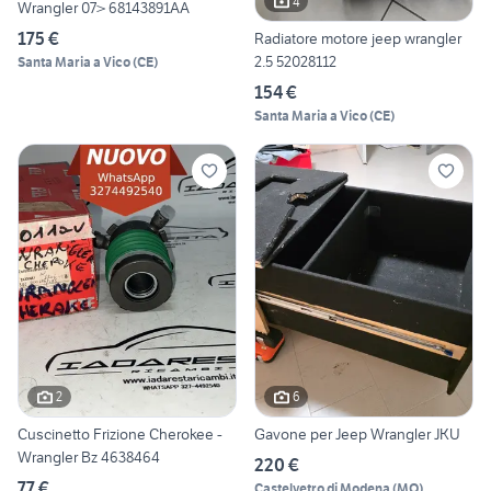
4
Wrangler 07> 68143891AA
175 €
Radiatore motore jeep wrangler
2.5 52028112
Santa Maria a Vico
(
CE
)
154 €
Santa Maria a Vico
(
CE
)
2
6
Cuscinetto Frizione Cherokee -
Gavone per Jeep Wrangler JKU
Wrangler Bz 4638464
220 €
77 €
Castelvetro di Modena
(
MO
)