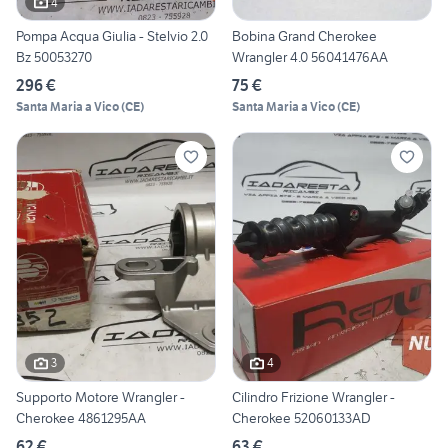
4
Pompa Acqua Giulia - Stelvio 2.0
Bobina Grand Cherokee
Bz 50053270
Wrangler 4.0 56041476AA
296 €
75 €
Santa Maria a Vico
(
CE
)
Santa Maria a Vico
(
CE
)
3
4
Supporto Motore Wrangler -
Cilindro Frizione Wrangler -
Cherokee 4861295AA
Cherokee 52060133AD
62 €
63 €