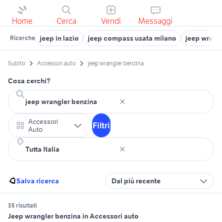
Home
Cerca
Vendi
Messaggi
jeep in lazio
jeep compass usata milano
jeep wrang
Ricerche
Subito
Accessori auto
jeep wrangler benzina
Cosa cerchi?
Accessori
Filtri
Auto
Salva ricerca
Dal più recente
35 risultati
Jeep wrangler benzina in Accessori auto