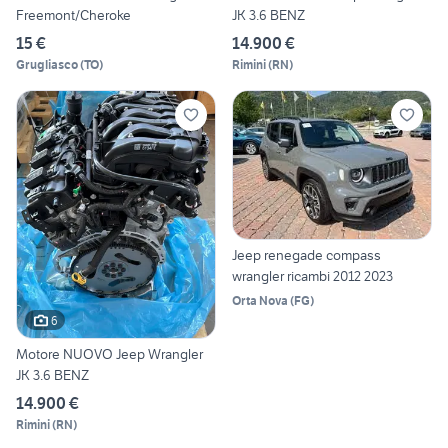
Freemont/Cheroke
JK 3.6 BENZ
15 €
14.900 €
Grugliasco
(
TO
)
Rimini
(
RN
)
Jeep renegade compass
wrangler ricambi 2012 2023
Orta Nova
(
FG
)
6
Motore NUOVO Jeep Wrangler
JK 3.6 BENZ
14.900 €
Rimini
(
RN
)