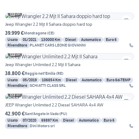
29
Jeep Wrangler 2.2 Mjt II Sahara doppio hard top
39.999 €
Mondragone
(
CE
)
Usato
01/2021
130000 Km
Diesel
Automatico
Euro 6
Rivenditore
PLANET CARS LEONE GIOVANNI
29
Jeep Wrangler Unlimited 2.2 Mjt II Sahara
38.800 €
Reggio nell'Emilia
(
RE
)
Usato
05/2019
106854 Km
Diesel
Automatico
Euro 6d-TEMP
Rivenditore
SCHIATTI CLASS SRL
30
JEEP Wrangler Unlimited 2.2 Diesel SAHARA 4x4 AW
42.900 €
Sant'Angelo in Vado
(
PU
)
Usato
07/2020
69897 Km
Diesel
Automatico
Euro 6
Rivenditore
Dini Motors srl