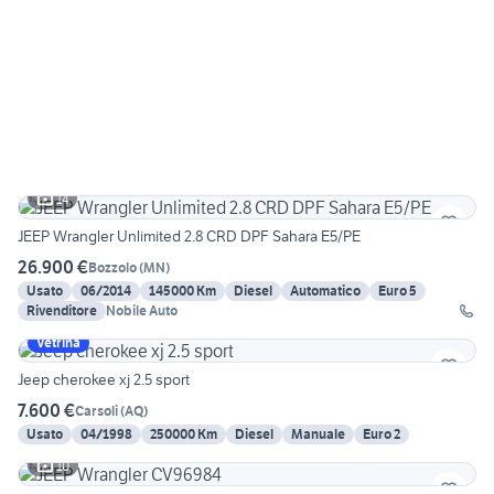
14
JEEP Wrangler Unlimited 2.8 CRD DPF Sahara E5/PE
26.900 €
Bozzolo
(
MN
)
Usato
06/2014
145000 Km
Diesel
Automatico
Euro 5
Rivenditore
Nobile Auto
Vetrina
Jeep cherokee xj 2.5 sport
7.600 €
Carsoli
(
AQ
)
Usato
04/1998
250000 Km
Diesel
Manuale
Euro 2
10