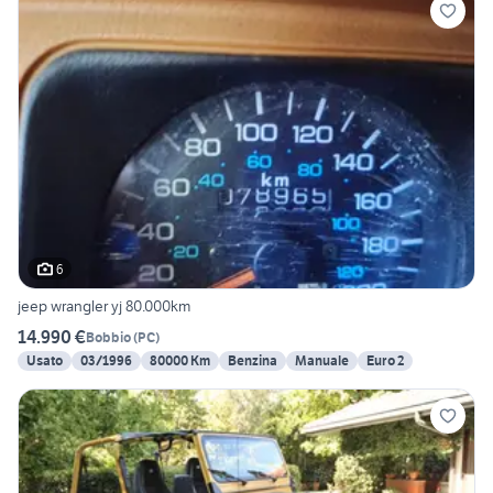
6
jeep wrangler yj 80.000km
14.990 €
Bobbio
(
PC
)
Usato
03/1996
80000 Km
Benzina
Manuale
Euro 2