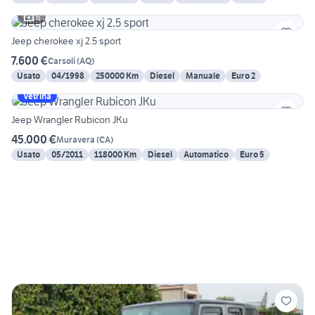
6
Jeep cherokee xj 2.5 sport
7.600 €
Carsoli
(
AQ
)
Usato
04/1998
250000 Km
Diesel
Manuale
Euro 2
Vetrina
Jeep Wrangler Rubicon JKu
45.000 €
Muravera
(
CA
)
Usato
05/2011
118000 Km
Diesel
Automatico
Euro 5