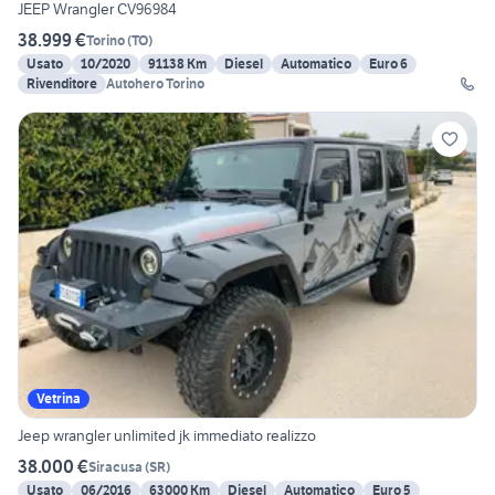
JEEP Wrangler CV96984
38.999 €
Torino
(
TO
)
Usato
10/2020
91138 Km
Diesel
Automatico
Euro 6
Rivenditore
Autohero Torino
Vetrina
Jeep wrangler unlimited jk immediato realizzo
38.000 €
Siracusa
(
SR
)
Usato
06/2016
63000 Km
Diesel
Automatico
Euro 5