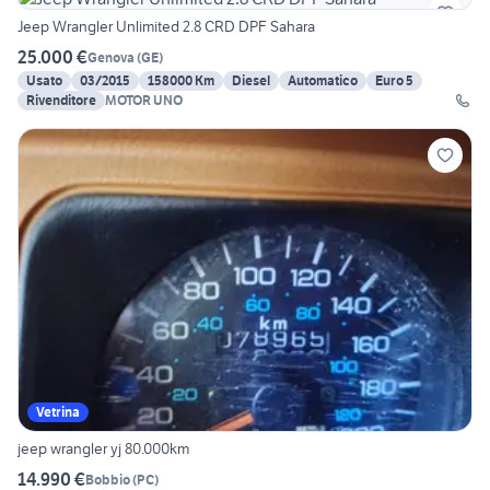
Jeep Wrangler Unlimited 2.8 CRD DPF Sahara
25.000 €
Genova
(
GE
)
Usato
03/2015
158000 Km
Diesel
Automatico
Euro 5
Rivenditore
MOTOR UNO
Vetrina
jeep wrangler yj 80.000km
14.990 €
Bobbio
(
PC
)