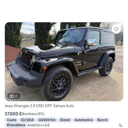
15
Jeep Wrangler 2.8 CRD DPF Sahara Auto
37.000 €
Bertinoro
(
FC
)
Usato
02/2018
115000 Km
Diesel
Automatico
Euro 6
Rivenditore
AutoCars L&S