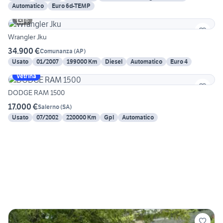
Automatico
Euro 6d-TEMP
6
Wrangler Jku
34.900 €
Comunanza
(
AP
)
Usato
01/2007
199000 Km
Diesel
Automatico
Euro 4
Vetrina
DODGE RAM 1500
17.000 €
Salerno
(
SA
)
Usato
07/2002
220000 Km
Gpl
Automatico