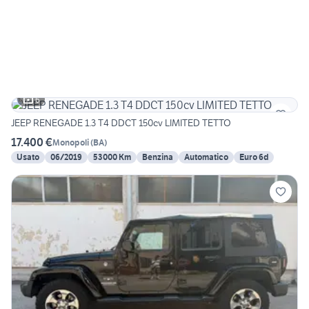
6
JEEP RENEGADE 1.3 T4 DDCT 150cv LIMITED TETTO
17.400 €
Monopoli
(
BA
)
Usato
06/2019
53000 Km
Benzina
Automatico
Euro 6d