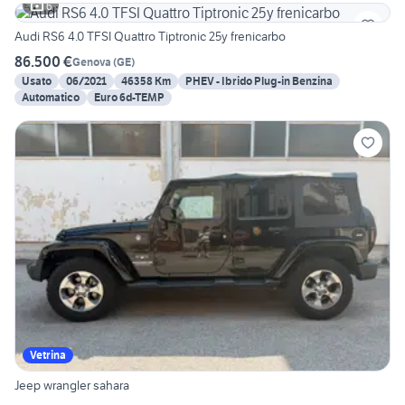
6
Audi RS6 4.0 TFSI Quattro Tiptronic 25y frenicarbo
86.500 €
Genova
(
GE
)
Usato
06/2021
46358 Km
PHEV - Ibrido Plug-in Benzina
Automatico
Euro 6d-TEMP
Vetrina
Jeep wrangler sahara