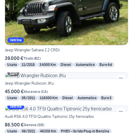
Vetrina
Jeep Wrangler Sahara 2.2 CRDi
39.000 €
Tirolo
(
BZ
)
Usato
11/2018
34000 Km
Diesel
Automatico
Euro 6d
6
Jeep Wrangler Rubicon JKu
45.000 €
Muravera
(
CA
)
Usato
05/2011
118000 Km
Diesel
Automatico
Euro 5
Vetrina
Audi RS6 4.0 TFSI Quattro Tiptronic 25y frenicarbo
86.500 €
Genova
(
GE
)
Usato
06/2021
46358 Km
PHEV - Ibrido Plug-in Benzina