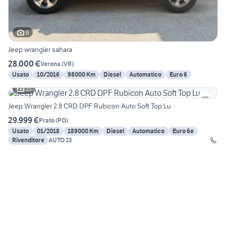
6
Jeep wrangler sahara
28.000 €
Verona
(
VR
)
Usato
10/2016
98000 Km
Diesel
Automatico
Euro 6
21
Jeep Wrangler 2.8 CRD DPF Rubicon Auto Soft Top Lu
29.999 €
Prato
(
PO
)
Usato
01/2018
189000 Km
Diesel
Automatico
Euro 6e
Rivenditore
AUTO 23