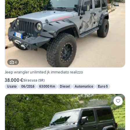
4
Jeep wrangler unlimited jk immediato realizzo
38.000 €
Siracusa
(
SR
)
Usato
06/2016
63000 Km
Diesel
Automatico
Euro 5