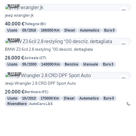
6
jeep wrangler jk
40.000 €
Tollegno
(
BI
)
Usato
05/2016
198000 Km
Diesel
Automatico
Euro 5
6
BMW Z3 6cil 2.8 restyling “00 descriz. dettagliata
26.000 €
Acireale
(
CT
)
Usato
05/2000
140000 Km
Benzina
Manuale
Euro 3
16
Jeep Wrangler 2.8 CRD DPF Sport Auto
20.000 €
Bertinoro
(
FC
)
Usato
10/2010
170000 Km
Diesel
Automatico
Euro 5
Rivenditore
AutoCars L&S