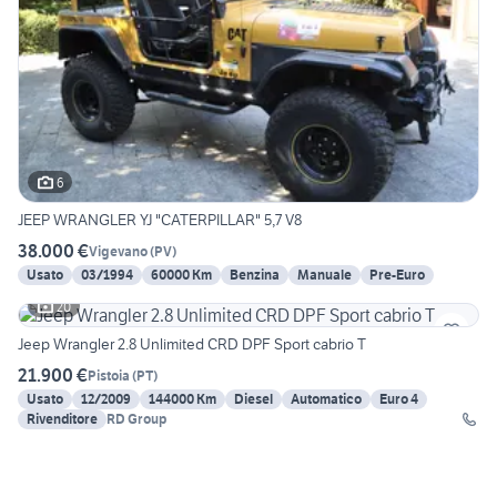
6
JEEP WRANGLER YJ "CATERPILLAR" 5,7 V8
38.000 €
Vigevano
(
PV
)
Usato
03/1994
60000 Km
Benzina
Manuale
Pre-Euro
20
Jeep Wrangler 2.8 Unlimited CRD DPF Sport cabrio T
21.900 €
Pistoia
(
PT
)
Usato
12/2009
144000 Km
Diesel
Automatico
Euro 4
Rivenditore
RD Group