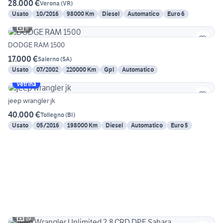
28.000 €
Verona
(
VR
)
Usato
10/2016
98000 Km
Diesel
Automatico
Euro 6
6
DODGE RAM 1500
17.000 €
Salerno
(
SA
)
Usato
07/2002
220000 Km
Gpl
Automatico
Vetrina
jeep wrangler jk
40.000 €
Tollegno
(
BI
)
Usato
05/2016
198000 Km
Diesel
Automatico
Euro 5
19