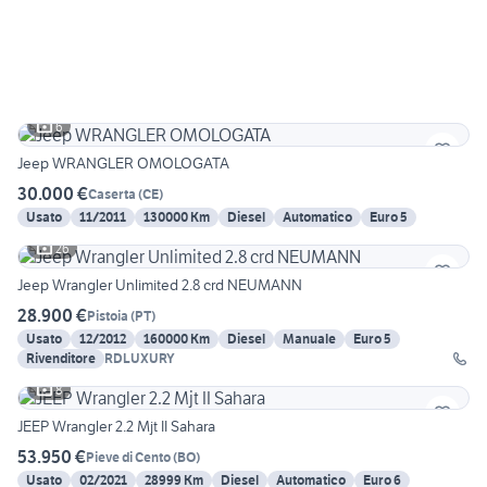
6
Jeep WRANGLER OMOLOGATA
30.000 €
Caserta
(
CE
)
Usato
11/2011
130000 Km
Diesel
Automatico
Euro 5
26
Jeep Wrangler Unlimited 2.8 crd NEUMANN
28.900 €
Pistoia
(
PT
)
Usato
12/2012
160000 Km
Diesel
Manuale
Euro 5
Rivenditore
RDLUXURY
8
JEEP Wrangler 2.2 Mjt II Sahara
53.950 €
Pieve di Cento
(
BO
)
Usato
02/2021
28999 Km
Diesel
Automatico
Euro 6