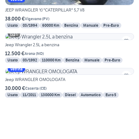
JEEP WRANGLER YJ "CATERPILLAR" 5,7 V8
38.000 €
Vigevano
(
PV
)
Usato
03/1994
60000 Km
Benzina
Manuale
Pre-Euro
5
Jeep Wrangler 2.5L a benzina
12.500 €
Arona
(
NO
)
Usato
03/1992
110000 Km
Benzina
Manuale
Pre-Euro
Vetrina
Jeep WRANGLER OMOLOGATA
30.000 €
Caserta
(
CE
)
Usato
11/2011
130000 Km
Diesel
Automatico
Euro 5