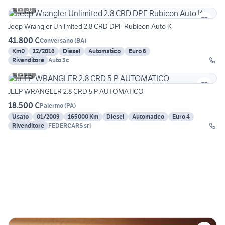
20
Jeep Wrangler Unlimited 2.8 CRD DPF Rubicon Auto K
41.800 €
Conversano
(
BA
)
Km0
12/2016
Diesel
Automatico
Euro 6
Rivenditore
Auto 3c
10
JEEP WRANGLER 2.8 CRD 5 P AUTOMATICO
18.500 €
Palermo
(
PA
)
Usato
01/2009
165000 Km
Diesel
Automatico
Euro 4
Rivenditore
FEDERCARS srl