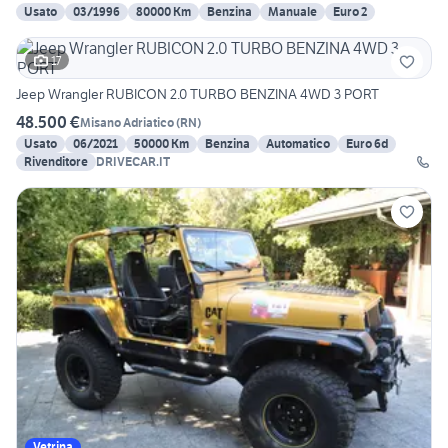
Usato
03/1996
80000 Km
Benzina
Manuale
Euro 2
17
Jeep Wrangler RUBICON 2.0 TURBO BENZINA 4WD 3 PORT
48.500 €
Misano Adriatico
(
RN
)
Usato
06/2021
50000 Km
Benzina
Automatico
Euro 6d
Rivenditore
DRIVECAR.IT
Vetrina