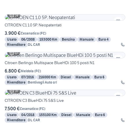
14
CITROEN C1 1.0 5P. Neopatentati
3.900 €
Cesenatico
(
FC
)
Usato
06/2008
153000 Km
Benzina
Manuale
Euro 4
Rivenditore
DL CAR
17
Citroen Berlingo Multispace BlueHDi 100 5 posti N1
6.800 €
Meldola
(
FC
)
Usato
07/2016
216000 Km
Diesel
Manuale
Euro 6
Rivenditore
Bentivogli Auto srl
16
CITROEN C3 BlueHDi 75 S&S Live
7.500 €
Cesenatico
(
FC
)
Usato
04/2018
155100 Km
Diesel
Manuale
Euro 6
Rivenditore
DL CAR