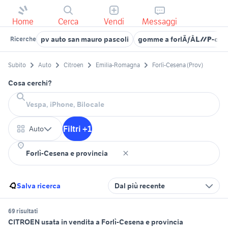
Home
Cerca
Vendi
Messaggi
pv auto san mauro pascoli
gomme a forlÃƒÂ¬-cesen
Ricerche
Subito
Auto
Citroen
Emilia-Romagna
Forlì-Cesena (Prov)
Cosa cerchi?
Filtri +1
Auto
Salva ricerca
Dal più recente
69 risultati
CITROEN usata in vendita a Forlì-Cesena e provincia