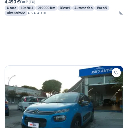
4.490 €
Forli'
(
FC
)
Usato
10/2011
219000 Km
Diesel
Automatico
Euro 5
Rivenditore
A.S.A. AUTO