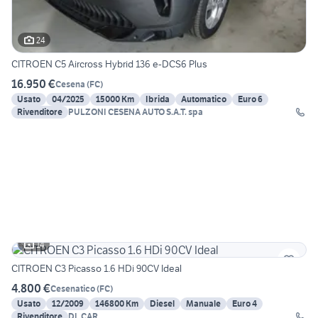
24
CITROEN C5 Aircross Hybrid 136 e-DCS6 Plus
16.950 €
Cesena
(
FC
)
Usato
04/2025
15000 Km
Ibrida
Automatico
Euro 6
Rivenditore
PULZONI CESENA AUTO S.A.T. spa
14
CITROEN C3 Picasso 1.6 HDi 90CV Ideal
4.800 €
Cesenatico
(
FC
)
Usato
12/2009
146800 Km
Diesel
Manuale
Euro 4
Rivenditore
DL CAR