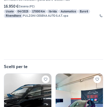
16.950 €
Cesena
(
FC
)
Usato
04/2025
17000 Km
Ibrida
Automatico
Euro 6
Rivenditore
PULZONI CESENA AUTO S.A.T. spa
Scelti per te