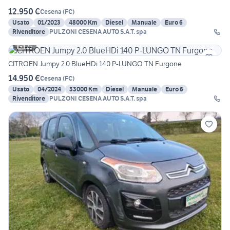
12.950 €
Cesena
(
FC
)
Usato
01/2023
48000 Km
Diesel
Manuale
Euro 6
Rivenditore
PULZONI CESENA AUTO S.A.T. spa
25
CITROEN Jumpy 2.0 BlueHDi 140 P-LUNGO TN Furgone
14.950 €
Cesena
(
FC
)
Usato
04/2024
33000 Km
Diesel
Manuale
Euro 6
Rivenditore
PULZONI CESENA AUTO S.A.T. spa