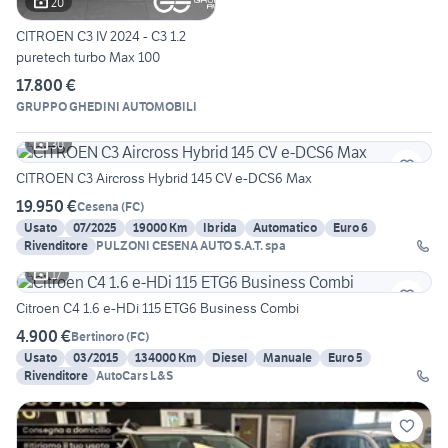
20
CITROEN C3 IV 2024 - C3 1.2
puretech turbo Max 100
17.800 €
GRUPPO GHEDINI AUTOMOBILI
30
CITROEN C3 Aircross Hybrid 145 CV e-DCS6 Max
19.950 €
Cesena
(
FC
)
Usato
07/2025
19000 Km
Ibrida
Automatico
Euro 6
Rivenditore
PULZONI CESENA AUTO S.A.T. spa
17
Citroen C4 1.6 e-HDi 115 ETG6 Business Combi
4.900 €
Bertinoro
(
FC
)
Usato
03/2015
134000 Km
Diesel
Manuale
Euro 5
Rivenditore
AutoCars L&S