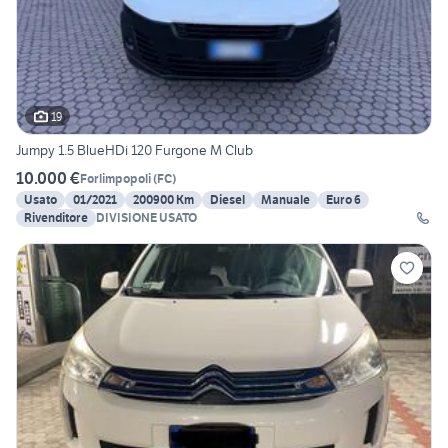
19
Jumpy 1.5 BlueHDi 120 Furgone M Club
10.000 €
Forlimpopoli
(
FC
)
Usato
01/2021
200900 Km
Diesel
Manuale
Euro 6
Rivenditore
DIVISIONE USATO