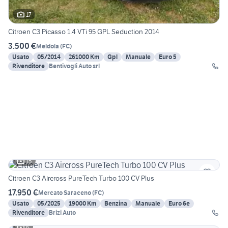
17
Citroen C3 Picasso 1.4 VTi 95 GPL Seduction 2014
3.500 €
Meldola
(
FC
)
Usato
05/2014
261000 Km
Gpl
Manuale
Euro 5
Rivenditore
Bentivogli Auto srl
15
Citroen C3 Aircross PureTech Turbo 100 CV Plus
17.950 €
Mercato Saraceno
(
FC
)
Usato
05/2025
19000 Km
Benzina
Manuale
Euro 6e
Rivenditore
Brizi Auto
6