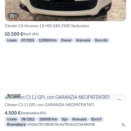
6
Citroën C4 Aircross 1.6 HDi S&S 2WD Seduction
10.500 €
Forli'
(
FC
)
Usato
07/2015
120000 Km
Diesel
Manuale
Euro 6b
13
Citroen C3 1.1 GPL con GARANZIA-NEOPATENTATI
4.500 €
Cesenatico
(
FC
)
Usato
09/2011
200000 Km
Gpl
Manuale
Euro 5
Rivenditore
FIDAUTO VENDITA AUTO MULTIMARCHE