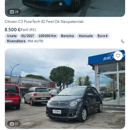
28
Citroen C3 PureTech 82 Feel Ok Neopatentati
8.500 €
Forli'
(
FC
)
Usato
01/2017
105000 Km
Benzina
Manuale
Euro 6
Rivenditore
RM AUTO
22