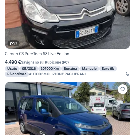
2
Citroen C3 PureTech 68 Live Edition
4.490 €
Savignano sul Rubicone
(
FC
)
Usato
05/2016
107000 Km
Benzina
Manuale
Euro 6b
Rivenditore
AUTODEMOLIZIONE PAGLIERANI