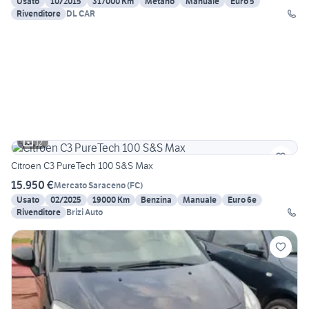
Usato
10/2015
317000 Km
Metano
Manuale
Euro 5
Rivenditore
DL CAR
12
Citroen C3 PureTech 100 S&S Max
15.950 €
Mercato Saraceno
(
FC
)
Usato
02/2025
19000 Km
Benzina
Manuale
Euro 6e
Rivenditore
Brizi Auto