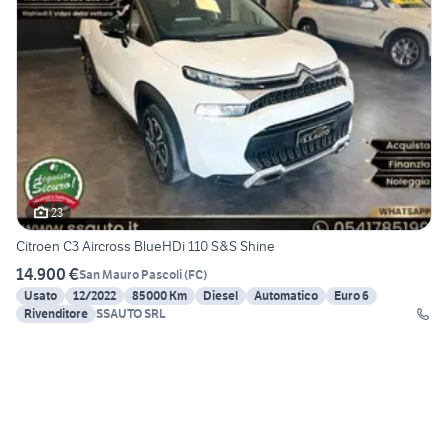
23
Citroen C3 Aircross BlueHDi 110 S&S Shine
14.900 €
San Mauro Pascoli
(
FC
)
Usato
12/2022
85000 Km
Diesel
Automatico
Euro 6
Rivenditore
SSAUTO SRL