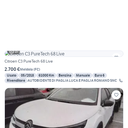
15
Citroen C3 PureTech 68 Live
2.700 €
Meldola
(
FC
)
Usato
05/2018
61000 Km
Benzina
Manuale
Euro 6
Rivenditore
AUTOBIDENTE DI PAGLIA LUCA E PAGLIA ROMANO SNC