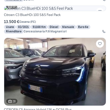
15
Citroen C3 BlueHDi 100 S&S Feel Pack
13.500 €
Cesena
(
FC
)
Usato
02/2021
51168 Km
Diesel
Manuale
Euro 6e
Rivenditore
Concessionaria F.lli Magnani srl
28
CITROEN C5 Aircross Hybrid 136 e-DCS6 Plus