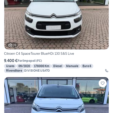
26
Citroen C4 SpaceTourer BlueHDi 130 S&S Live
9.400 €
Forlimpopoli
(
FC
)
Usato
09/2020
178000 Km
Diesel
Manuale
Euro 6
Rivenditore
DIVISIONE USATO