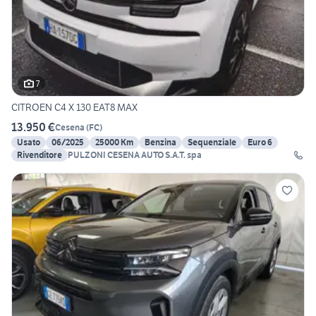
7
CITROEN C4 X 130 EAT8 MAX
13.950 €
Cesena
(
FC
)
Usato
06/2025
25000 Km
Benzina
Sequenziale
Euro 6
Rivenditore
PULZONI CESENA AUTO S.A.T. spa