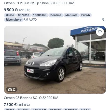
Citroen C1 VTi 68 CV 5 p. Shine SOLO 18000 KM
9.500 €
Forli'
(
FC
)
Usato
05/2018
18000 Km
Benzina
Manuale
Euro 6
Rivenditore
RM AUTO
22
Citroen C3 Benzina SOLO 82.000 KM
7.500 €
Forli'
(
FC
)
Usato
11/2013
82000 Km
Benzina
Manuale
Euro 5