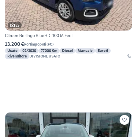
22
Citroen Berlingo BlueHDi 100 M Feel
13.200 €
Forlimpopoli
(
FC
)
Usato
02/2020
77000 Km
Diesel
Manuale
Euro 6
Rivenditore
DIVISIONE USATO