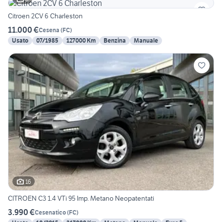
Citroen 2CV 6 Charleston
11.000 €
Cesena
(
FC
)
Usato
07/1985
127000 Km
Benzina
Manuale
16
CITROEN C3 1.4 VTi 95 Imp. Metano Neopatentati
3.990 €
Cesenatico
(
FC
)