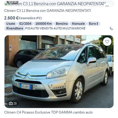
14
Citroen C3 1.1 Benzina con GARANZIA-NEOPATENTATI
2.600 €
Cesenatico
(
FC
)
Usato
02/2004
160000 Km
Benzina
Manuale
Euro 3
Rivenditore
FIDAUTO VENDITA AUTO MULTIMARCHE
28
Citroen C4 Picasso Exclusive TOP GAMMA cambio auto