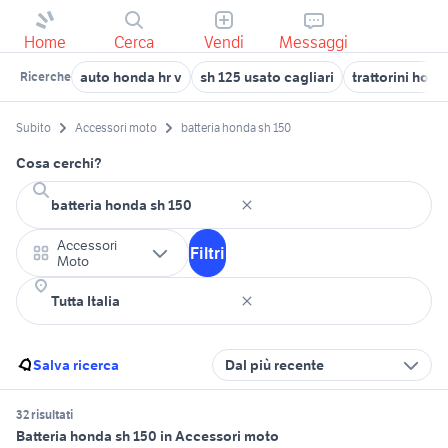
Home
Cerca
Vendi
Messaggi
auto honda hr v
sh 125 usato cagliari
trattorini hond
Ricerche
Subito
Accessori moto
batteria honda sh 150
Cosa cerchi?
Accessori
Filtri
Moto
Salva ricerca
Dal più recente
32 risultati
Batteria honda sh 150 in Accessori moto