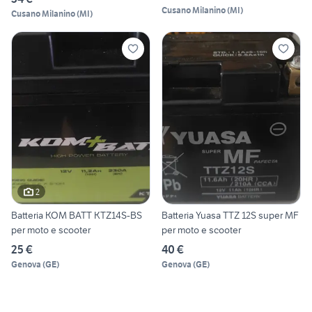
Cusano Milanino
(
MI
)
Cusano Milanino
(
MI
)
2
Batteria KOM BATT KTZ14S-BS
Batteria Yuasa TTZ 12S super MF
per moto e scooter
per moto e scooter
25 €
40 €
Genova
(
GE
)
Genova
(
GE
)