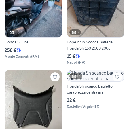
3
3
Honda SH 150
Coperchio Scocca Batteria
Honda Sh 150 2000 2006
250 €
15 €
Monte Compatri
(
RM
)
Napoli
(
NA
)
17
Honda Sh scarico bauletto
parabrezza centralina
22 €
Castello d'Argile
(
BO
)