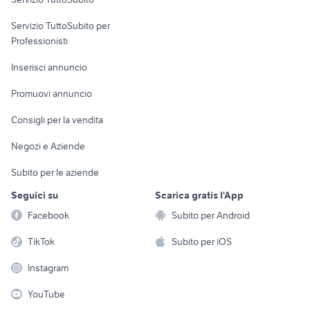
elettronica
per la casa e la
sports e hobby
Servizio TuttoSubito per
persona
Informatica
Animali
Professionisti
Arredamento e
Console e
Accessori per
Casalinghi
Inserisci annuncio
Videogiochi
animali
Elettrodomestici
Promuovi annuncio
Audio/Video
Musica e Film
Giardino e Fai da te
Consigli per la vendita
Fotografia
Libri e Riviste
Abbigliamento e
Negozi e Aziende
Telefonia
Strumenti Musicali
Accessori
Subito per le aziende
Sports
Tutto per i bambini
Seguici su
Scarica gratis l'App
Biciclette
Facebook
Subito per Android
Collezionismo
TikTok
Subito per iOS
Instagram
YouTube