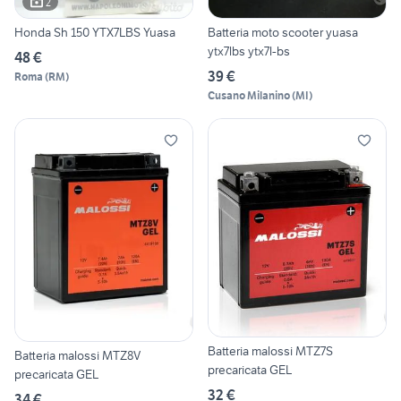
2
Honda Sh 150 YTX7LBS Yuasa
Batteria moto scooter yuasa
ytx7lbs ytx7l-bs
48 €
39 €
Roma
(
RM
)
Cusano Milanino
(
MI
)
Batteria malossi MTZ7S
Batteria malossi MTZ8V
precaricata GEL
precaricata GEL
32 €
34 €