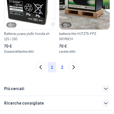
3
6
Batteria yuasa ytz8v honda sh
batteria litio HJTZ7S-FPZ
125 / 150
SKYRICH
70 €
70 €
Cusano Milanino
(
MI
)
Loreto
(
AN
)
1
2
Più cercati
Correlati
Richerche simili
Suggerimenti
Ricerche consigliate
escavatore 150
quotazione honda
honda sh 150
quintali usato
sh 150
accessori moto
moto usate viterbo
suzuki gsx s 750 usata