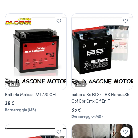
2
2
Batteria Malossi MTZ7S GEL
batteria Bs BTX7L-BS Honda Sh
Cbf Cbr Cmx Crf En F
38 €
35 €
Bernareggio
(
MB
)
Bernareggio
(
MB
)