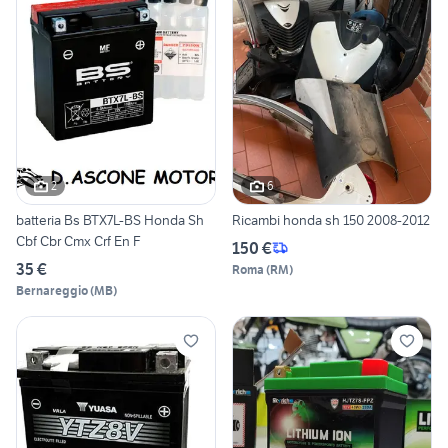
2
6
batteria Bs BTX7L-BS Honda Sh
Ricambi honda sh 150 2008-2012
Cbf Cbr Cmx Crf En F
150 €
35 €
Roma
(
RM
)
Bernareggio
(
MB
)