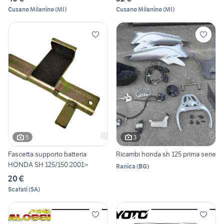
Cusano Milanino
(
MI
)
Cusano Milanino
(
MI
)
5
3
Fascetta supporto batteria
Ricambi honda sh 125 prima serie
HONDA SH 125/150 2001>
Ranica
(
BG
)
20 €
Scafati
(
SA
)