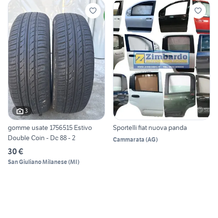
3
gomme usate 1756515 Estivo
Sportelli fiat nuova panda
Double Coin - Dc 88 - 2
Cammarata
(
AG
)
30 €
San Giuliano Milanese
(
MI
)