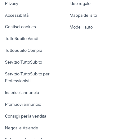
Privacy
Idee regalo
Garage e box
autonegozio usato patente b
renault modus usata
Caravan e Camper
Accessibilità
Mappa del sito
yamaha mt 03
auto usate reggio emilia
Loft, mansarde e
Veicoli commerciali
altro
Gestisci cookies
Modelli auto
Case vacanza
TuttoSubito Vendi
Uffici e Locali
TuttoSubito Compra
commerciali
Servizio TuttoSubito
elettronica
per la casa e la
sports e hobby
Servizio TuttoSubito per
persona
Informatica
Animali
Professionisti
Arredamento e
Console e
Accessori per
Casalinghi
Inserisci annuncio
Videogiochi
animali
Elettrodomestici
Promuovi annuncio
Audio/Video
Musica e Film
Giardino e Fai da te
Consigli per la vendita
Fotografia
Libri e Riviste
Abbigliamento e
Negozi e Aziende
Telefonia
Strumenti Musicali
Accessori