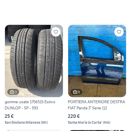
3
8
gomme usate 1756515 Estivo
PORTIERA ANTERIORE DESTRA
DUNLOP - SP - 593
FIAT Panda 3° Serie (12
25 €
220 €
San Giuliano Milanese
(
MI
)
Santa Maria la Carita'
(
NA
)