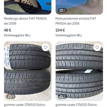
2
Parafango destro FIAT PANDA
Porta posteriore sinistra FIAT
del 2006
PANDA del 2006
48 €
104 €
Cesiomaggiore
(
BL
)
Cesiomaggiore
(
BL
)
3
3
gomme usate 1756515 Estivo
gomme usate 1756515 Estivo