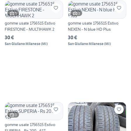
5
3
gomme usate 1756515 Estivo
gomme usate 1756515 Estivo
FIRESTONE - MULTIHAWK 2
NEXEN - N blue HD Plus
30 €
30 €
San Giuliano Milanese
(
MI
)
San Giuliano Milanese
(
MI
)
3
gomme usate 1756515 Estivo
SUPERIA - Rs 200 - 617