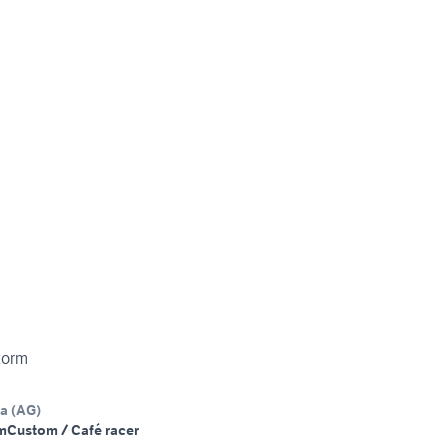
torm
na
(
AG
)
m
Custom / Café racer