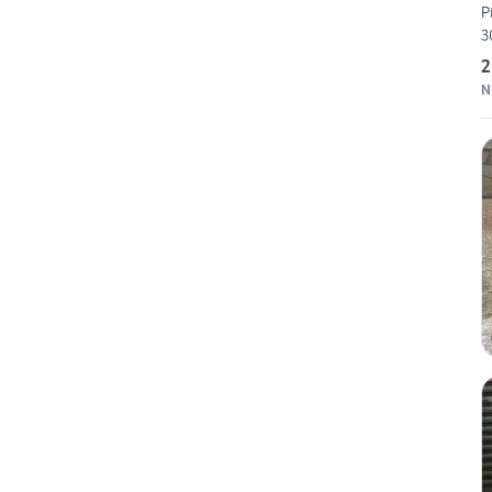
P
3
2
N