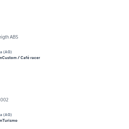
eigth ABS
na
(
AG
)
m
Custom / Café racer
 2002
na
(
AG
)
m
Turismo