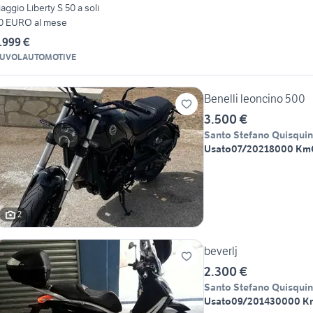
iaggio Liberty S 50 a soli
0 EURO al mese
.999 €
UVOLAUTOMOTIVE
Benelli leoncino 500
3.500 €
Santo Stefano Quisqui
Usato
07/2021
8000 Km
2
beverlj
2.300 €
Santo Stefano Quisqui
Usato
09/2014
30000 K