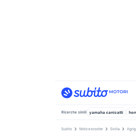
yamaha canicatti
hon
Ricerche
simili
Subito
Moto e scooter
Sicilia
Agrig