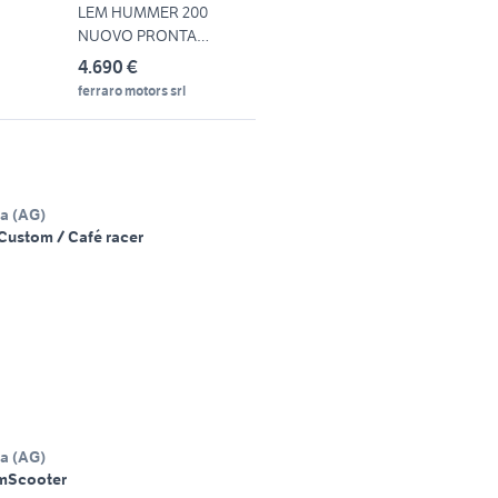
LEM HUMMER 200
NUOVO PRONTA
CONSEGNA
4.690 €
ferraro motors srl
na
(
AG
)
Custom / Café racer
na
(
AG
)
m
Scooter