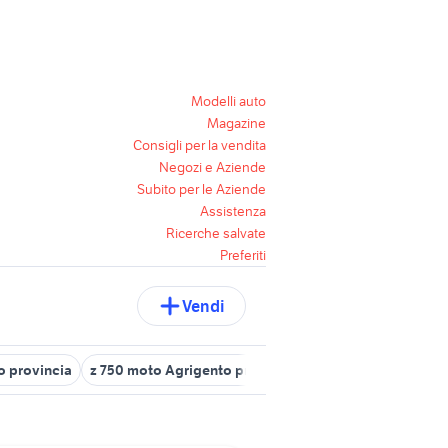
Modelli auto
Magazine
Consigli per la vendita
Negozi e Aziende
Subito per le Aziende
Assistenza
Ricerche salvate
Preferiti
Vendi
o provincia
z 750 moto Agrigento provincia
moto usate calamon