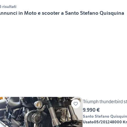
6 risultati
nnunci in Moto e scooter a Santo Stefano Quisquina
Triumph thunderbird s
9.990 €
Santo Stefano Quisqui
Usato
05/2012
48000 K