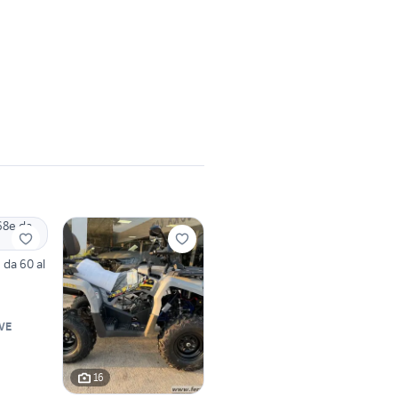
 da 60 al
VE
16