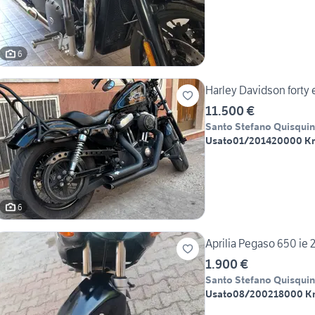
6
Harley Davidson forty 
11.500 €
Santo Stefano Quisqui
Usato
01/2014
20000 K
6
Aprilia Pegaso 650 ie
1.900 €
Santo Stefano Quisqui
Usato
08/2002
18000 K