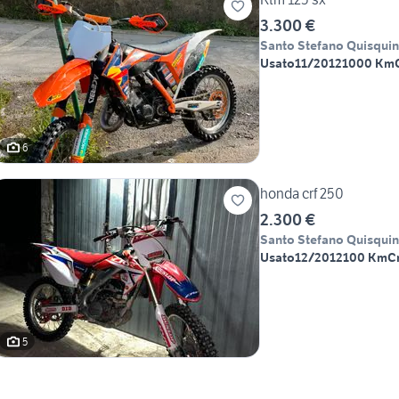
3.300 €
Santo Stefano Quisqui
Usato
11/2012
1000 Km
6
honda crf 250
2.300 €
Santo Stefano Quisqui
Usato
12/2012
100 Km
C
5