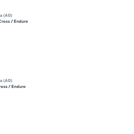
na
(
AG
)
Cross / Enduro
na
(
AG
)
ross / Enduro