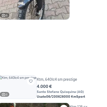
6
Ktm, 640lc4 sm prestige
4.000 €
Santo Stefano Quisquina
(
AG
)
6
Usato
06/2006
26000 Km
Sport
Ktm 125 sx