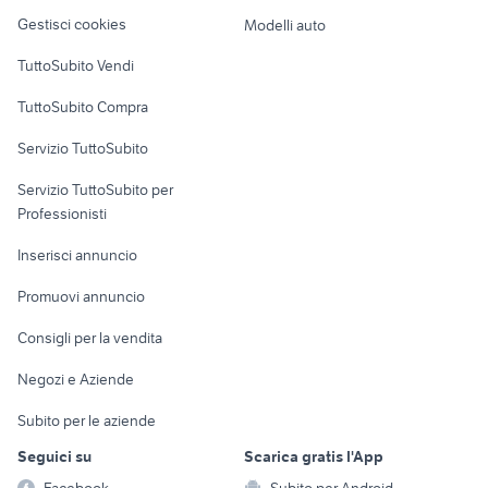
Veicoli commerciali
altro
Gestisci cookies
Modelli auto
Case vacanza
TuttoSubito Vendi
Uffici e Locali
TuttoSubito Compra
commerciali
Servizio TuttoSubito
elettronica
per la casa e la
sports e hobby
Servizio TuttoSubito per
persona
Informatica
Animali
Professionisti
Arredamento e
Console e
Accessori per
Casalinghi
Inserisci annuncio
Videogiochi
animali
Elettrodomestici
Promuovi annuncio
Audio/Video
Musica e Film
Giardino e Fai da te
Consigli per la vendita
Fotografia
Libri e Riviste
Abbigliamento e
Negozi e Aziende
Telefonia
Strumenti Musicali
Accessori
Subito per le aziende
Sports
Tutto per i bambini
Seguici su
Scarica gratis l'App
Biciclette