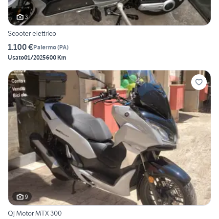
3
Scooter elettrico
1.100 €
Palermo
(
PA
)
Usato
01/2025
600 Km
9
Qj Motor MTX 300