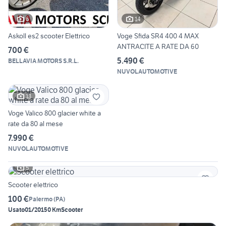
6
14
Askoll es2 scooter Elettrico
Voge Sfida SR4 400 4 MAX
ANTRACITE A RATE DA 60
700 €
5.490 €
BELLAVIA MOTORS S.R.L.
NUVOLAUTOMOTIVE
13
Voge Valico 800 glacier white a
rate da 80 al mese
7.990 €
NUVOLAUTOMOTIVE
5
Scooter elettrico
100 €
Palermo
(
PA
)
Usato
01/2015
0 Km
Scooter