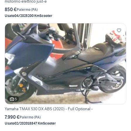
motorino elettrico just-e
850 €
Palermo
(
PA
)
Usato
04/2025
200 Km
Scooter
5
Yamaha TMAX 530 DX ABS (2020) - Full Optional -
7.990 €
Palermo
(
PA
)
Usato
02/2020
18847 Km
Scooter