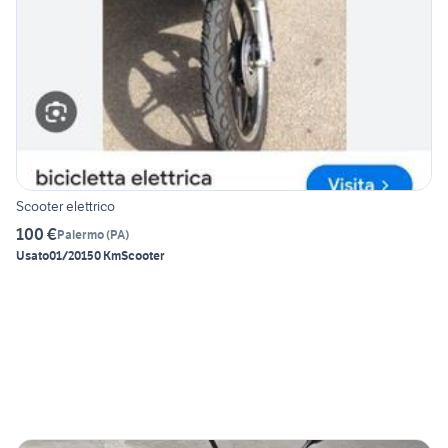
Scooter elettrico
100 €
Palermo
(
PA
)
Usato
01/2015
0 Km
Scooter