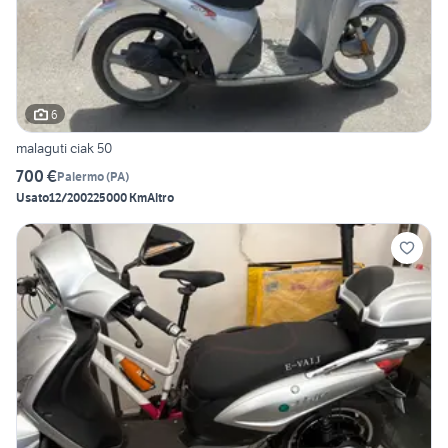
6
malaguti ciak 50
700 €
Palermo
(
PA
)
Usato
12/2002
25000 Km
Altro