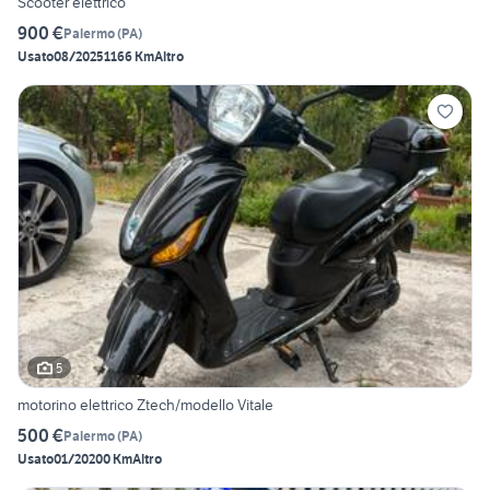
Scooter elettrico
900 €
Palermo
(
PA
)
Usato
08/2025
1166 Km
Altro
5
motorino elettrico Ztech/modello Vitale
500 €
Palermo
(
PA
)
Usato
01/2020
0 Km
Altro