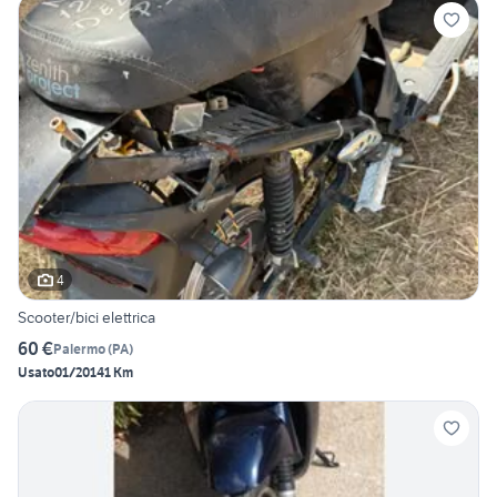
4
Scooter/bici elettrica
60 €
Palermo
(
PA
)
Usato
01/2014
1 Km