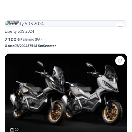
6
Liberty 50S 2024
2.100 €
Palermo
(
PA
)
Usato
07/2024
37514 Km
Scooter
10