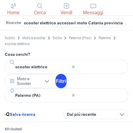
Home
Cerca
Vendi
Messaggi
scooter elettrico accessori moto Catania provincia
sc
Ricerche
Subito
Moto e scooter
Sicilia
Palermo (Prov)
Palermo
scooter elettrico
Cosa cerchi?
Moto e
Filtri
Scooter
Salva ricerca
Dal più recente
80 risultati