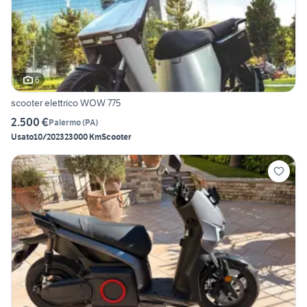
6
scooter elettrico WOW 775
2.500 €
Palermo
(
PA
)
Usato
10/2023
23000 Km
Scooter