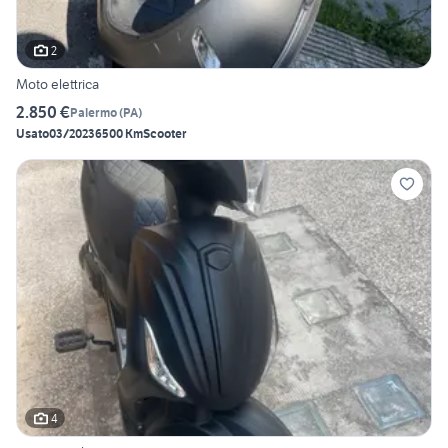
2
Moto elettrica
2.850 €
Palermo
(
PA
)
Usato
03/2023
6500 Km
Scooter
4