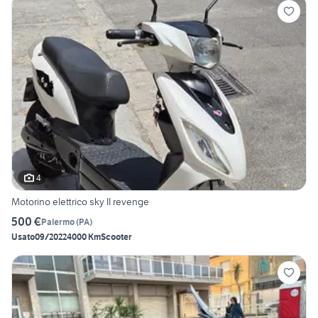
4
Motorino elettrico sky II revenge
500 €
Palermo
(
PA
)
Usato
09/2022
4000 Km
Scooter