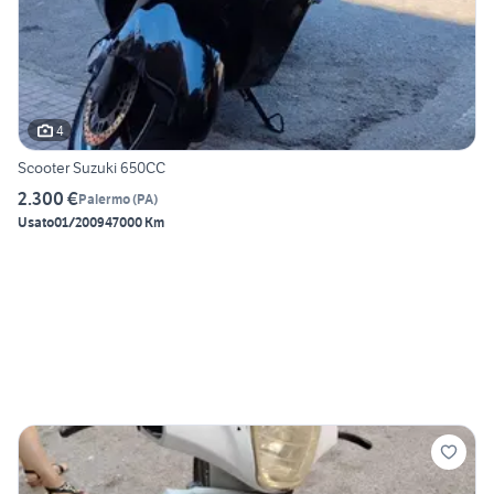
4
Scooter Suzuki 650CC
2.300 €
Palermo
(
PA
)
Usato
01/2009
47000 Km