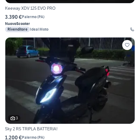
Keeway XDV 125 EVO PRO
3.390 €
Palermo
(
PA
)
Nuovo
Scooter
Rivenditore
Ideal Moto
3
Sky 2 RS TRIPLA BATTERIA!
1.200 €
Palermo
(
PA
)