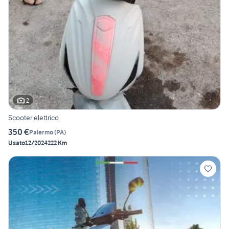
2
Scooter elettrico
350 €
Palermo
(
PA
)
Usato
12/2024
222 Km