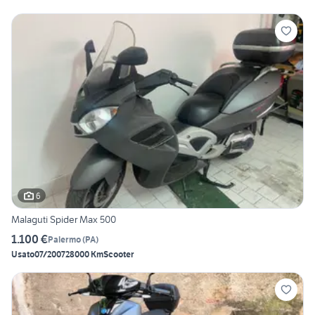
6
Malaguti Spider Max 500
1.100 €
Palermo
(
PA
)
Usato
07/2007
28000 Km
Scooter