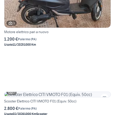
3
Motore elettrico pari a nuovo
1.200 €
Palermo
(
PA
)
Usato
11/2025
1000 Km
2
Scooter Elettrico CITI VMOTO F01 (Equiv. 50cc)
2.800 €
Palermo
(
PA
)
Usato
02/2026
1000 Km
Scooter