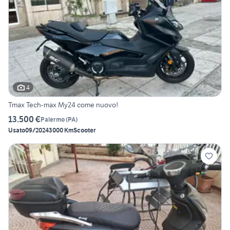
4
Tmax Tech-max My24 come nuovo!
13.500 €
Palermo
(
PA
)
Usato
09/2024
3000 Km
Scooter