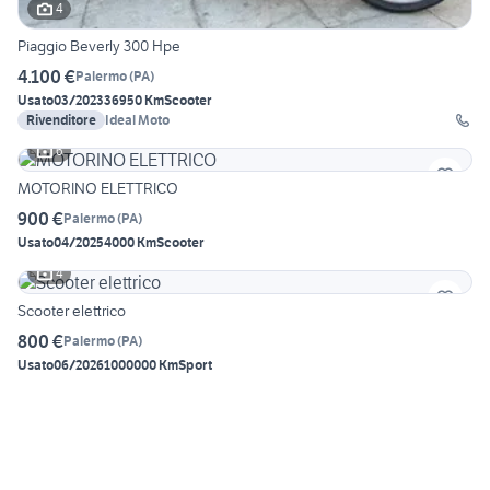
4
Piaggio Beverly 300 Hpe
4.100 €
Palermo
(
PA
)
Usato
03/2023
36950 Km
Scooter
Rivenditore
Ideal Moto
6
MOTORINO ELETTRICO
900 €
Palermo
(
PA
)
Usato
04/2025
4000 Km
Scooter
4
Scooter elettrico
800 €
Palermo
(
PA
)
Usato
06/2026
1000000 Km
Sport