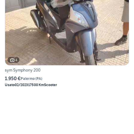
4
sym Symphony 200
1.950 €
Palermo
(
PA
)
Usato
02/2023
17500 Km
Scooter