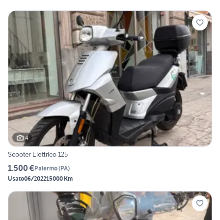
4
Scooter Elettrico 125
1.500 €
Palermo
(
PA
)
Usato
06/2022
15000 Km