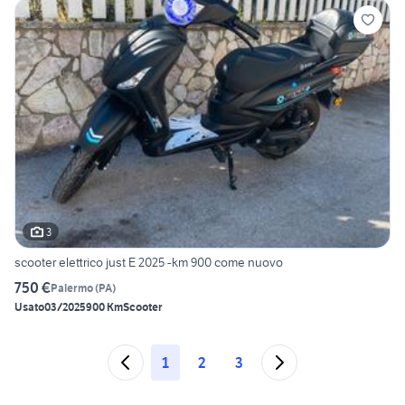
3
scooter elettrico just E 2025 -km 900 come nuovo
750 €
Palermo
(
PA
)
Usato
03/2025
900 Km
Scooter
1
2
3