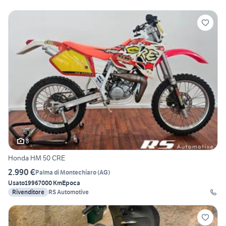
8
Honda HM 50 CRE
2.990 €
Palma di Montechiaro
(
AG
)
Usato
1996
7000 Km
Epoca
Rivenditore
RS Automotive