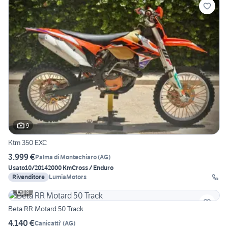
9
Ktm 350 EXC
3.999 €
Palma di Montechiaro
(
AG
)
Usato
10/2014
2000 Km
Cross / Enduro
Rivenditore
LumiaMotors
8
Beta RR Motard 50 Track
4.140 €
Canicatti'
(
AG
)