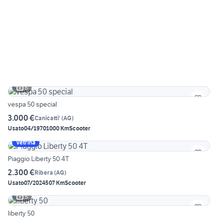
6
vespa 50 special
3.000 €
Canicatti'
(
AG
)
Usato
04/1970
1000 Km
Scooter
Vetrina
Piaggio Liberty 50 4T
2.300 €
Ribera
(
AG
)
Usato
07/2024
507 Km
Scooter
5
liberty 50