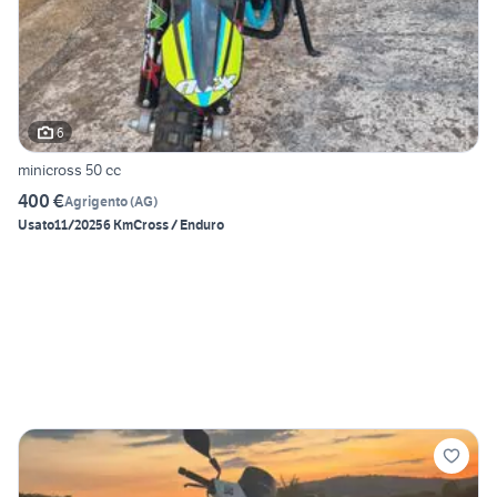
6
minicross 50 cc
400 €
Agrigento
(
AG
)
Usato
11/2025
6 Km
Cross / Enduro