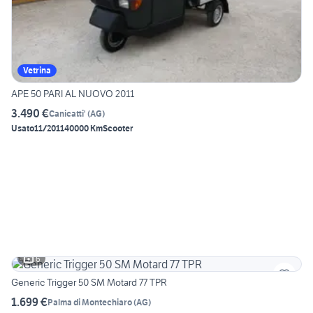
Vetrina
APE 50 PARI AL NUOVO 2011
3.490 €
Canicatti'
(
AG
)
Usato
11/2011
40000 Km
Scooter
6
Generic Trigger 50 SM Motard 77 TPR
1.699 €
Palma di Montechiaro
(
AG
)