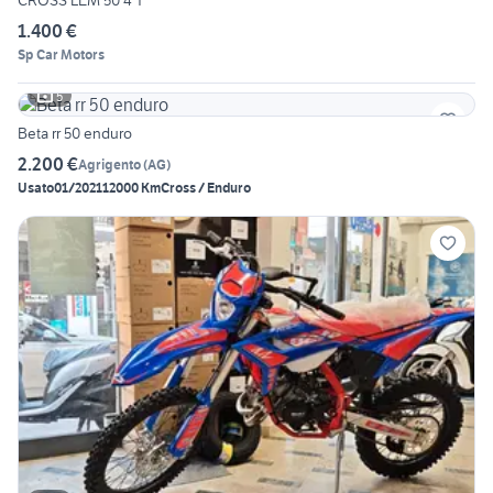
CROSS LEM 50 4 T
1.400 €
Sp Car Motors
5
Beta rr 50 enduro
2.200 €
Agrigento
(
AG
)
Usato
01/2021
12000 Km
Cross / Enduro