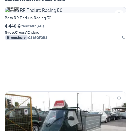
7
Beta RR Enduro Racing 50
4.440 €
Canicatti'
(
AG
)
Nuovo
Cross / Enduro
Rivenditore
CS MOTORS