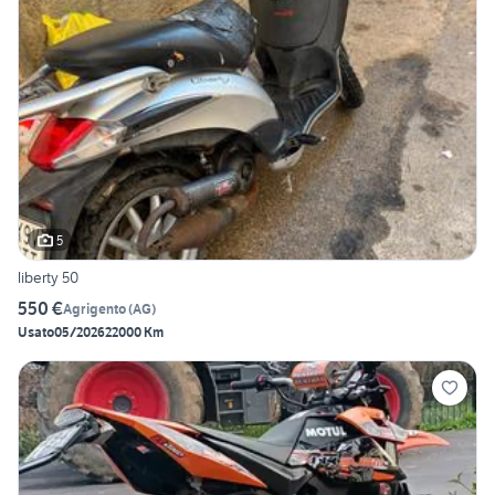
5
liberty 50
550 €
Agrigento
(
AG
)
Usato
05/2026
22000 Km