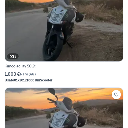
2
Kimco agility 50 2t
1.000 €
Naro
(
AG
)
Usato
01/2012
1000 Km
Scooter