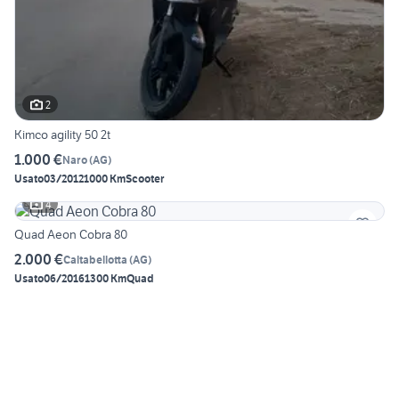
2
Kimco agility 50 2t
1.000 €
Naro
(
AG
)
Usato
03/2012
1000 Km
Scooter
4
Quad Aeon Cobra 80
2.000 €
Caltabellotta
(
AG
)
Usato
06/2016
1300 Km
Quad