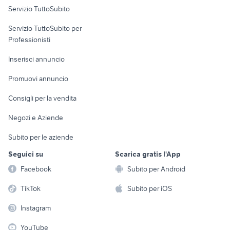
Servizio TuttoSubito
elettronica
per la casa e la
sports e hobby
Servizio TuttoSubito per
persona
Informatica
Animali
Professionisti
Arredamento e
Console e
Accessori per
Casalinghi
Inserisci annuncio
Videogiochi
animali
Elettrodomestici
Promuovi annuncio
Audio/Video
Musica e Film
Giardino e Fai da te
Consigli per la vendita
Fotografia
Libri e Riviste
Abbigliamento e
Negozi e Aziende
Telefonia
Strumenti Musicali
Accessori
Subito per le aziende
Sports
Tutto per i bambini
Seguici su
Scarica gratis l'App
Biciclette
Facebook
Subito per Android
Collezionismo
TikTok
Subito per iOS
Instagram
YouTube