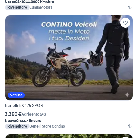
Usato
05/2011
10000 Km
Altro
Rivenditore
LumiaMotors
Vetrina
Benelli BX 125 SPORT
3.390 €
Agrigento
(
AG
)
Nuovo
Cross / Enduro
Rivenditore
Benelli Store Contino