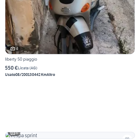
4
liberty 50 piaggio
550 €
Licata
(
AG
)
Usato
08/2001
30442 Km
Altro
6