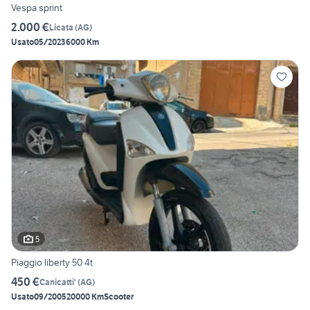
Vespa sprint
2.000 €
Licata
(
AG
)
Usato
05/2023
6000 Km
5
Piaggio liberty 50 4t
450 €
Canicatti'
(
AG
)
Usato
09/2005
20000 Km
Scooter