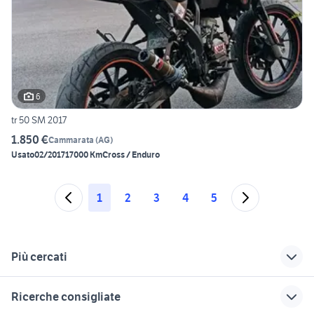
6
tr 50 SM 2017
1.850 €
Cammarata
(
AG
)
Usato
02/2017
17000 Km
Cross / Enduro
1
2
3
4
5
Più cercati
Correlati
Richerche simili
Suggerimenti
Ricerche consigliate
50 moto Sicilia
scarabeo 50
hm cre 50