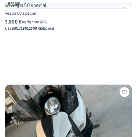
5
Vespa 50 special
3.800 €
Agrigento
(
AG
)
Usato
01/1981
2800 Km
Epoca