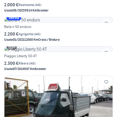
2.000 €
Realmonte
(
AG
)
Usato
05/2023
5514 Km
Scooter
Vetrina
Beta rr 50 enduro
2.200 €
Agrigento
(
AG
)
Usato
01/2021
12000 Km
Cross / Enduro
6
Piaggio Liberty 50 4T
2.300 €
Ribera
(
AG
)
Usato
07/2024
507 Km
Scooter