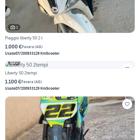
3
Piaggio liberty 50 2 t
1.000 €
Favara
(
AG
)
Usato
07/2009
33129 Km
Scooter
2
Liberty 50 2tempi
1.100 €
Favara
(
AG
)
Usato
07/2009
33129 Km
Scooter