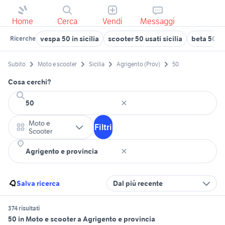
Home
Cerca
Vendi
Messaggi
vespa 50 in sicilia
scooter 50 usati sicilia
beta 50 mo
Ricerche
Subito
Moto e scooter
Sicilia
Agrigento (Prov)
50
Cosa cerchi?
Moto e
Filtri
Scooter
Salva ricerca
Dal più recente
374 risultati
50 in Moto e scooter a Agrigento e provincia