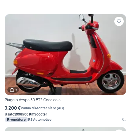
9
Piaggio Vespa 50 ET2 Coca cola
3.200 €
Palma di Montechiaro
(
AG
)
Usato
1998
500 Km
Scooter
Rivenditore
RS Automotive