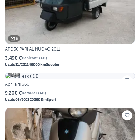
6
APE 50 PARI AL NUOVO 2011
3.490 €
Canicatti'
(
AG
)
Usato
11/2011
40000 Km
Scooter
5
Aprilia rs 660
9.200 €
Raffadali
(
AG
)
Usato
06/2023
20000 Km
Sport