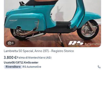
8
Lambretta 50 Special, Anno 1971 - Registro Storico
3.800 €
Palma di Montechiaro
(
AG
)
Usato
08/1971
1 Km
Scooter
Rivenditore
RS Automotive