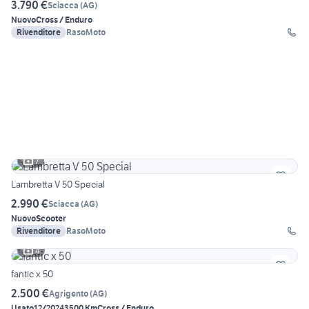
3.790 €
Sciacca
(
AG
)
Nuovo
Cross / Enduro
Rivenditore
RasoMoto
7
Lambretta V 50 Special
2.990 €
Sciacca
(
AG
)
Nuovo
Scooter
Rivenditore
RasoMoto
4
fantic x 50
2.500 €
Agrigento
(
AG
)
Usato
12/2024
3500 Km
Cross / Enduro