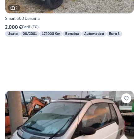
2
Smart 600 benzina
2.000 €
Forli'
(
FC
)
Usato
06/2001
174000 Km
Benzina
Automatico
Euro 3