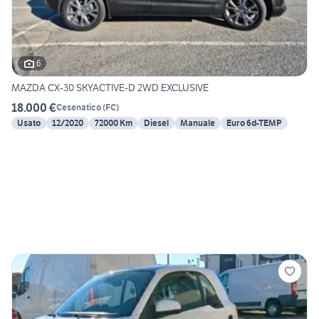
6
MAZDA CX-30 SKYACTIVE-D 2WD EXCLUSIVE
18.000 €
Cesenatico
(
FC
)
Usato
12/2020
72000 Km
Diesel
Manuale
Euro 6d-TEMP