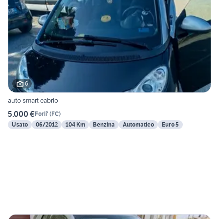
6
auto smart cabrio
5.000 €
Forli'
(
FC
)
Usato
06/2012
104 Km
Benzina
Automatico
Euro 5