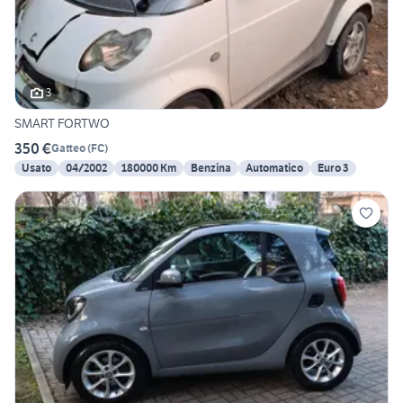
3
SMART FORTWO
350 €
Gatteo
(
FC
)
Usato
04/2002
180000 Km
Benzina
Automatico
Euro 3