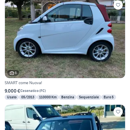
6
SMART come Nuova!
9.000 €
Cesenatico
(
FC
)
Usato
05/2013
110000 Km
Benzina
Sequenziale
Euro 5