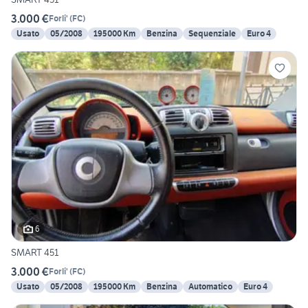
3.000 €
Forli'
(
FC
)
Usato
05/2008
195000 Km
Benzina
Sequenziale
Euro 4
6
SMART 451
3.000 €
Forli'
(
FC
)
Usato
05/2008
195000 Km
Benzina
Automatico
Euro 4