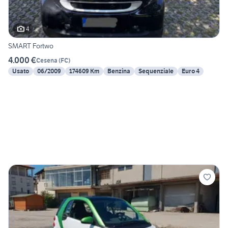
4
SMART Fortwo
4.000 €
Cesena
(
FC
)
Usato
06/2009
174609 Km
Benzina
Sequenziale
Euro 4