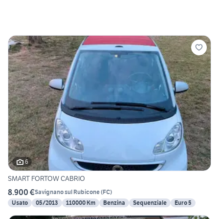
6
SMART FORTOW CABRIO
8.900 €
Savignano sul Rubicone
(
FC
)
Usato
05/2013
110000 Km
Benzina
Sequenziale
Euro 5