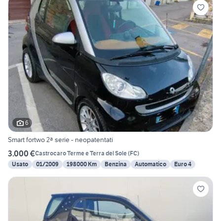
6
Smart fortwo 2ª serie - neopatentati
3.000 €
Castrocaro Terme e Terra del Sole
(
FC
)
Usato
01/2009
198000 Km
Benzina
Automatico
Euro 4