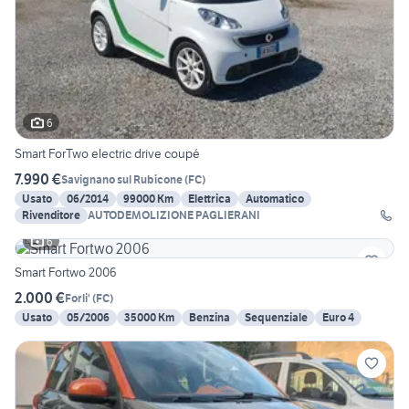
6
Smart ForTwo electric drive coupé
7.990 €
Savignano sul Rubicone
(
FC
)
Usato
06/2014
99000 Km
Elettrica
Automatico
Rivenditore
AUTODEMOLIZIONE PAGLIERANI
6
Smart Fortwo 2006
2.000 €
Forli'
(
FC
)
Usato
05/2006
35000 Km
Benzina
Sequenziale
Euro 4