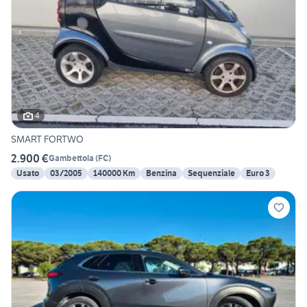
4
SMART FORTWO
2.900 €
Gambettola
(
FC
)
Usato
03/2005
140000 Km
Benzina
Sequenziale
Euro 3