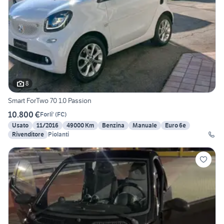
8
Smart ForTwo 70 1.0 Passion
10.800 €
Forli'
(
FC
)
Usato
11/2016
49000 Km
Benzina
Manuale
Euro 6e
Rivenditore
Piolanti