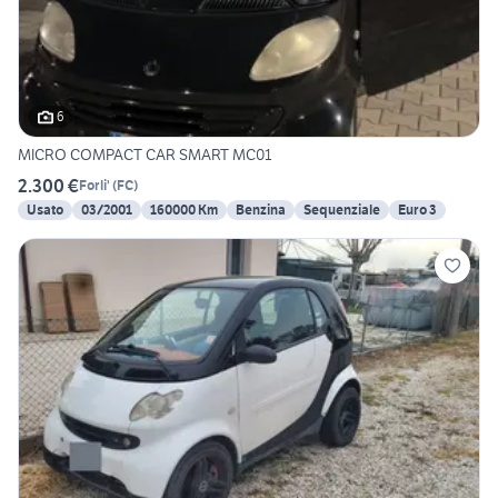
6
MICRO COMPACT CAR SMART MC01
2.300 €
Forli'
(
FC
)
Usato
03/2001
160000 Km
Benzina
Sequenziale
Euro 3