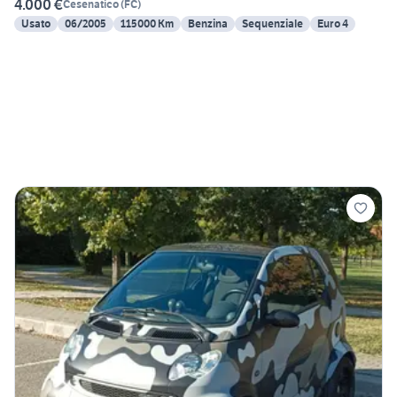
4.000 €
Cesenatico
(
FC
)
Usato
06/2005
115000 Km
Benzina
Sequenziale
Euro 4