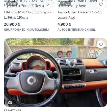
20
20
FIAT 600 IV 2023 - 600 1.2 hybrid
Toyota Urban Cruiser 1.4 d-4d
La Prima 110cv a
Luxury Awd
20.900 €
4.900 €
GRUPPO GHEDINI AUTOMOBILI
AUTOCENTER BIANCHI SRL
6
SMART 451