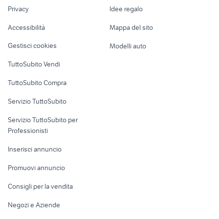
Nautica
lavoro
ranieri shark 19
79.14 veicoli commerciali
Privacy
Idee regalo
Garage e box
Caravan e Camper
Accessibilità
Mappa del sito
Loft, mansarde e
Veicoli commerciali
altro
Gestisci cookies
Modelli auto
Case vacanza
TuttoSubito Vendi
Uffici e Locali
TuttoSubito Compra
commerciali
Servizio TuttoSubito
elettronica
per la casa e la
sports e hobby
Servizio TuttoSubito per
persona
Informatica
Animali
Professionisti
Arredamento e
Console e
Accessori per
Casalinghi
Inserisci annuncio
Videogiochi
animali
Elettrodomestici
Promuovi annuncio
Audio/Video
Musica e Film
Giardino e Fai da te
Consigli per la vendita
Fotografia
Libri e Riviste
Abbigliamento e
Negozi e Aziende
Telefonia
Strumenti Musicali
Accessori