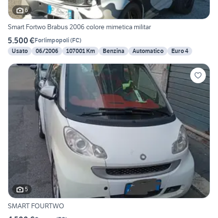
6
Smart Fortwo Brabus 2006 colore mimetica militar
5.500 €
Forlimpopoli
(
FC
)
Usato
06/2006
107001 Km
Benzina
Automatico
Euro 4
5
SMART FOURTWO