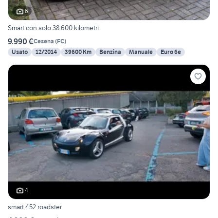
6
Smart con solo 38.600 kilometri
9.990 €
Cesena
(
FC
)
Usato
12/2014
39600 Km
Benzina
Manuale
Euro 6e
4
smart 452 roadster