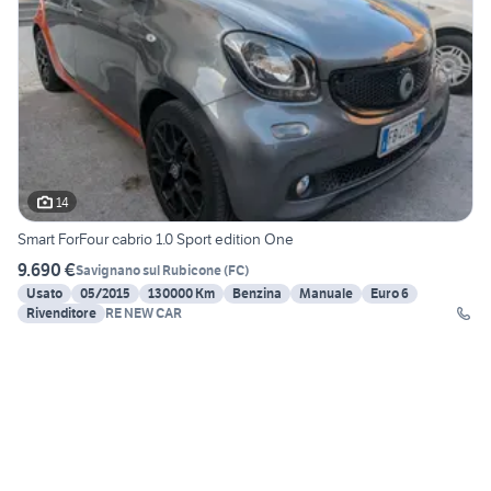
14
Smart ForFour cabrio 1.0 Sport edition One
9.690 €
Savignano sul Rubicone
(
FC
)
Usato
05/2015
130000 Km
Benzina
Manuale
Euro 6
Rivenditore
RE NEW CAR