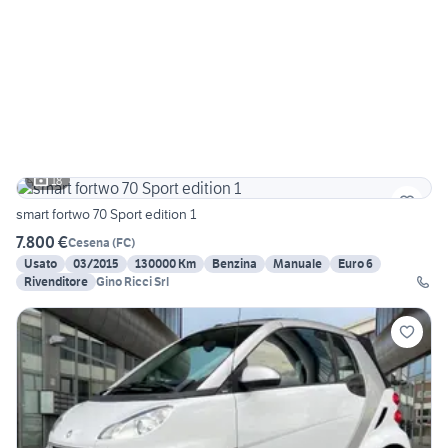
18
smart fortwo 70 Sport edition 1
7.800 €
Cesena
(
FC
)
Usato
03/2015
130000 Km
Benzina
Manuale
Euro 6
Rivenditore
Gino Ricci Srl