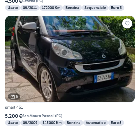
4.500 €
Cesena
(
FC
)
Usato
09/2011
172000 Km
Benzina
Sequenziale
Euro 5
6
smart 451
5.200 €
San Mauro Pascoli
(
FC
)
Usato
09/2009
145000 Km
Benzina
Automatico
Euro 5