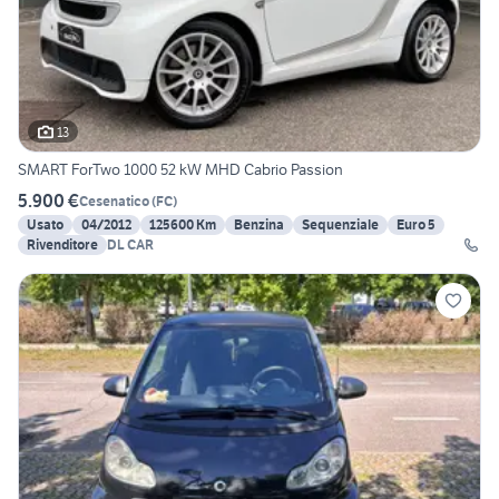
13
SMART ForTwo 1000 52 kW MHD Cabrio Passion
5.900 €
Cesenatico
(
FC
)
Usato
04/2012
125600 Km
Benzina
Sequenziale
Euro 5
Rivenditore
DL CAR