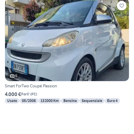
6
Smart ForTwo Coupé Passion
4.000 €
Forli'
(
FC
)
Usato
05/2008
132000 Km
Benzina
Sequenziale
Euro 4