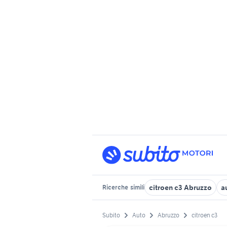
citroen c3 Abruzzo
a
Ricerche
simili
Subito
Auto
Abruzzo
citroen c3