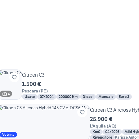
Citroen C3
1.500 €
Pescara
(
PE
)
4
Usato
07/2004
200000 Km
Diesel
Manuale
Euro 3
Citroen C3 Aircross H
25.900 €
L'Aquila
(
AQ
)
Km0
04/2026
Mild Hyb
Vetrina
Rivenditore
Parisse Automo