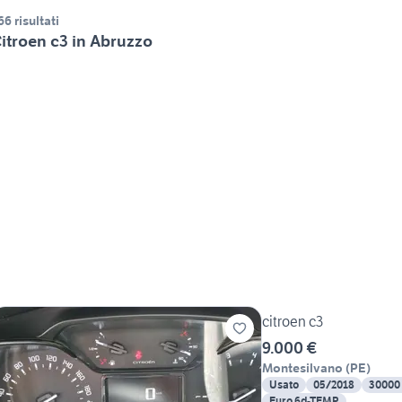
66 risultati
itroen c3 in Abruzzo
citroen c3
9.000 €
Montesilvano
(
PE
)
Usato
05/2018
30000
Euro 6d-TEMP