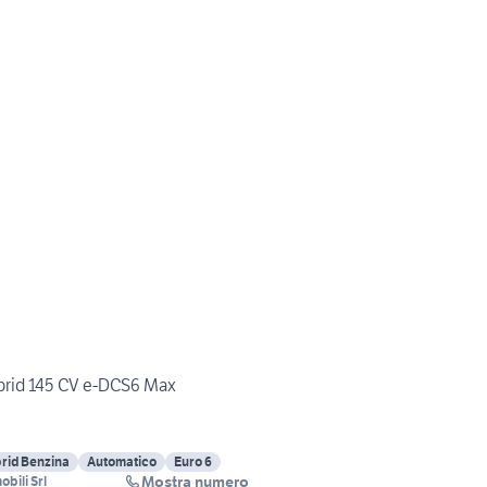
ybrid 145 CV e-DCS6 Max
rid Benzina
Automatico
Euro 6
Mostra numero
bili Srl