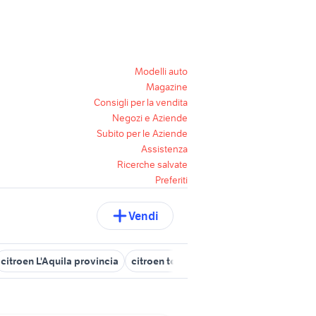
Modelli auto
Magazine
Consigli per la vendita
Negozi e Aziende
Subito per le Aziende
Assistenza
Ricerche salvate
Preferiti
Vendi
citroen L'Aquila provincia
citroen teramo
citroen L'Aquila
auto