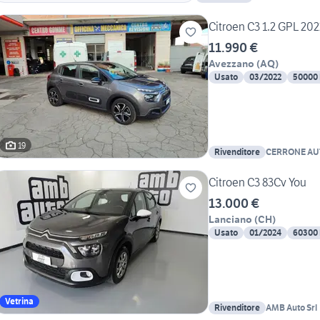
Citroen C3 1.2 GPL 2
11.990 €
Avezzano
(
AQ
)
Usato
03/2022
50000
19
Rivenditore
CERRONE AU
Citroen C3 83Cv You
13.000 €
Lanciano
(
CH
)
Usato
01/2024
60300
Vetrina
Rivenditore
AMB Auto Srl