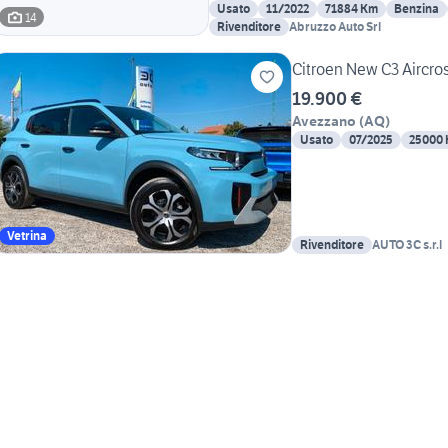
Usato
11/2022
71884 Km
Benzina
14
Rivenditore
Abruzzo Auto Srl
Citroen New C3 Aircro
19.900 €
Avezzano
(
AQ
)
Usato
07/2025
25000
Vetrina
Rivenditore
AUTO 3C s.r.l