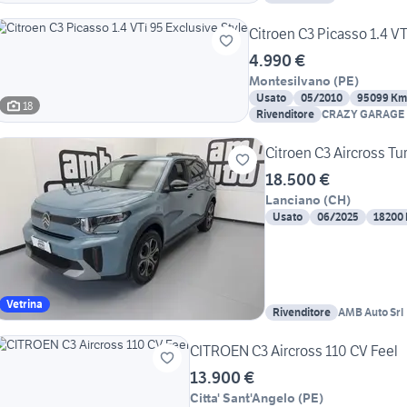
Citroen C3 Picasso 1.4 VT
4.990 €
Montesilvano
(
PE
)
Usato
05/2010
95099 Km
18
Rivenditore
CRAZY GARAGE
Citroen C3 Aircross Tu
18.500 €
Lanciano
(
CH
)
Usato
06/2025
18200
Vetrina
Rivenditore
AMB Auto Srl
CITROEN C3 Aircross 110 CV Feel
13.900 €
Citta' Sant'Angelo
(
PE
)