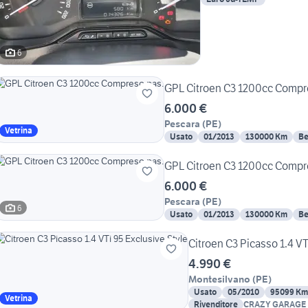
6
GPL Citroen C3 1
6.000 €
Pescara
(
PE
)
Vetrina
Usato
01/2013
130000 Km
Be
GPL Citroen C3 1
6.000 €
Pescara
(
PE
)
6
Usato
01/2013
130000 Km
Be
Citroen C3 Picasso 1.4 VT
4.990 €
Montesilvano
(
PE
)
Usato
05/2010
95099 Km
Vetrina
Rivenditore
CRAZY GARAGE