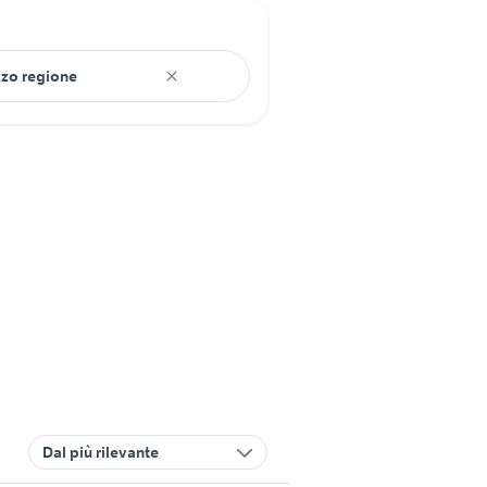
Dal più rilevante