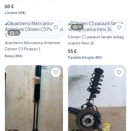
60 €
Lissone
(
MB
)
19
15
Citroen C3 paraurti fanale airbag
Avantreno Meccanica Anteriore
scarico freni 16
Citroen C3 Picasso 1
55 €
Roma
(
RM
)
Castello d'Argile
(
BO
)