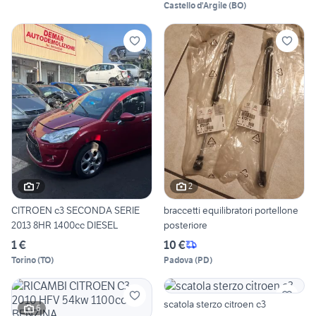
Castello d'Argile
(
BO
)
7
2
CITROEN c3 SECONDA SERIE
braccetti equilibratori portellone
2013 8HR 1400cc DIESEL
posteriore
1 €
10 €
Torino
(
TO
)
Padova
(
PD
)
scatola sterzo citroen c3
6