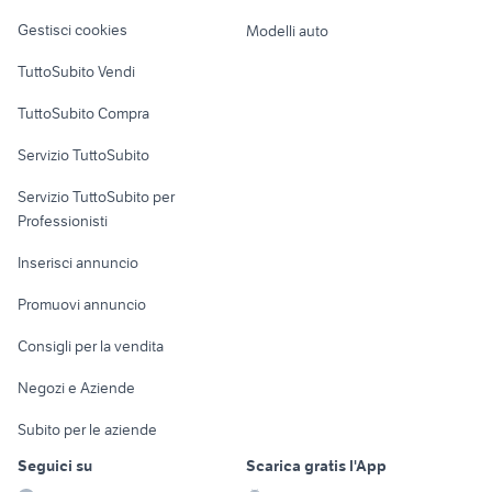
Veicoli commerciali
altro
Gestisci cookies
Modelli auto
Case vacanza
TuttoSubito Vendi
Uffici e Locali
TuttoSubito Compra
commerciali
Servizio TuttoSubito
elettronica
per la casa e la
sports e hobby
Servizio TuttoSubito per
persona
Informatica
Animali
Professionisti
Arredamento e
Console e
Accessori per
Casalinghi
Inserisci annuncio
Videogiochi
animali
Elettrodomestici
Promuovi annuncio
Audio/Video
Musica e Film
Giardino e Fai da te
Consigli per la vendita
Fotografia
Libri e Riviste
Abbigliamento e
Negozi e Aziende
Telefonia
Strumenti Musicali
Accessori
Subito per le aziende
Sports
Tutto per i bambini
Seguici su
Scarica gratis l'App
Biciclette