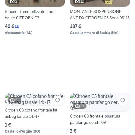
2
12
Braccetti ammortizzatori per
MONTANTE SOSPENSIONE
baule CITROEN C3
ANT DX CITROEN C3 Serie 98113
40 €
187 €
Alessandria
(
AL
)
Castellammare di Stabia
(
NA
)
21
23
Citroen C3 cofano frontale kit
Citroen C3 frontale ossatura
airbag fanale 14>17
parafango cerchi 09-
1 €
2 €
Castello d'Argile
(
BO
)