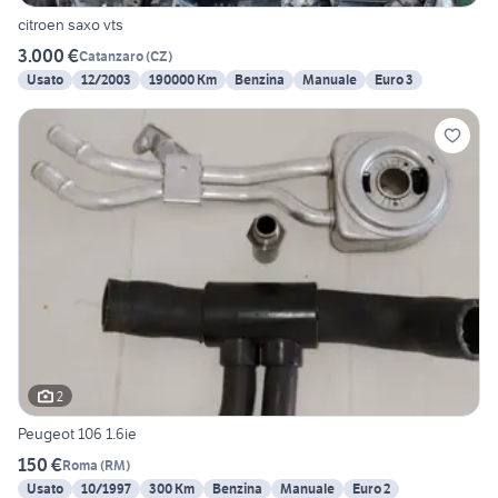
citroen saxo vts
3.000 €
Catanzaro
(
CZ
)
Usato
12/2003
190000 Km
Benzina
Manuale
Euro 3
2
Peugeot 106 1.6ie
150 €
Roma
(
RM
)
Usato
10/1997
300 Km
Benzina
Manuale
Euro 2