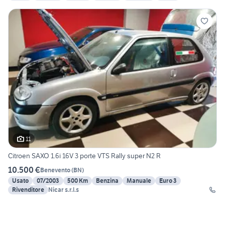
11
Citroen SAXO 1.6i 16V 3 porte VTS Rally super N2 R
10.500 €
Benevento
(
BN
)
Usato
07/2003
500 Km
Benzina
Manuale
Euro 3
Rivenditore
Nicar s.r.l.s