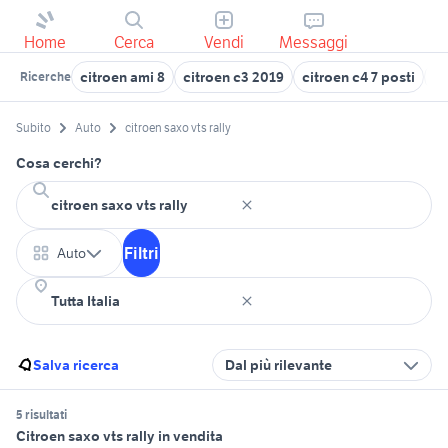
Home
Cerca
Vendi
Messaggi
citroen ami 8
citroen c3 2019
citroen c4 7 posti
ci
Ricerche
Subito
Auto
citroen saxo vts rally
Cosa cerchi?
Filtri
Auto
Salva ricerca
Dal più rilevante
5 risultati
Citroen saxo vts rally in vendita