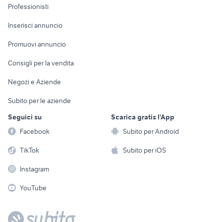
Informatica
Animali
Professionisti
Arredamento e
Console e
Accessori per
Casalinghi
Inserisci annuncio
Videogiochi
animali
Elettrodomestici
Promuovi annuncio
Audio/Video
Musica e Film
Giardino e Fai da te
Consigli per la vendita
Fotografia
Libri e Riviste
Abbigliamento e
Negozi e Aziende
Telefonia
Strumenti Musicali
Accessori
Subito per le aziende
Sports
Tutto per i bambini
Seguici su
Scarica gratis l'App
Biciclette
Facebook
Subito per Android
Collezionismo
TikTok
Subito per iOS
Instagram
YouTube