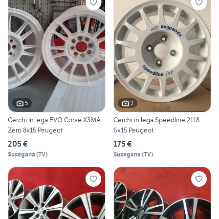
5
2
Cerchi in lega EVO Corse X3MA
Cerchi in lega Speedline 2118
Zero 8x15 Peugeot
6x15 Peugeot
205 €
175 €
Susegana
(
TV
)
Susegana
(
TV
)