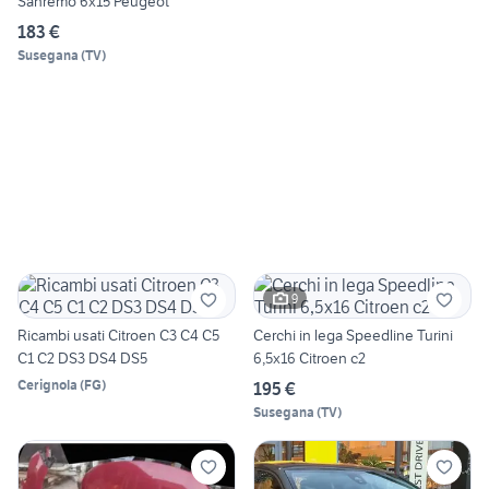
Sanremo 6x15 Peugeot
183 €
Susegana
(
TV
)
9
Ricambi usati Citroen C3 C4 C5
Cerchi in lega Speedline Turini
C1 C2 DS3 DS4 DS5
6,5x16 Citroen c2
Cerignola
(
FG
)
195 €
Susegana
(
TV
)