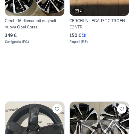
2
Cerchi 16 diamantati originali
CERCHI IN LEGA 15 “ CITROEN
nuova Opel Corsa
C2 VTR
349 €
150 €
Cerignola
(
FG
)
Popoli
(
PE
)