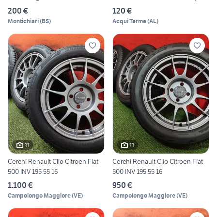
200 €
120 €
Montichiari
(
BS
)
Acqui Terme
(
AL
)
11
11
Cerchi Renault Clio Citroen Fiat
Cerchi Renault Clio Citroen Fiat
500 INV 195 55 16
500 INV 195 55 16
1.100 €
950 €
Campolongo Maggiore
(
VE
)
Campolongo Maggiore
(
VE
)