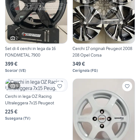
2
Set di 4 cerchi in lega da 16
Cerchi 17 originali Peugeot 2008
FONDMETAL 7900
208 Opel Corsa
399 €
349 €
Scorze'
(
VE
)
Cerignola
(
FG
)
9
Cerchi in lega OZ Racing
Ultraleggera 7x15 Peugeot
225 €
Susegana
(
TV
)