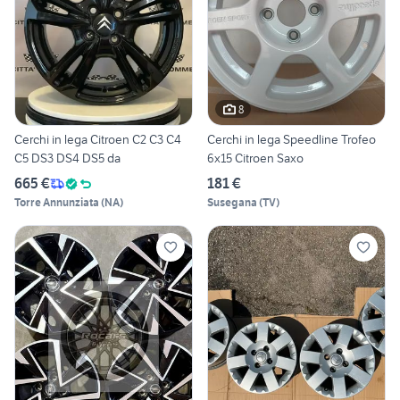
8
Cerchi in lega Citroen C2 C3 C4
Cerchi in lega Speedline Trofeo
C5 DS3 DS4 DS5 da
6x15 Citroen Saxo
665 €
181 €
Torre Annunziata
(
NA
)
Susegana
(
TV
)