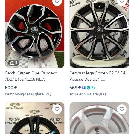
5
Cerchi Citroen Opel Peugeot
Cerchi in lega Citroen C2 C3 C4
7Jx17 ET32 4x108 NEW
Picasso Ds3 Ds4 da
600 €
569 €
Campolongo Maggiore
(
VE
)
Torre Annunziata
(
NA
)