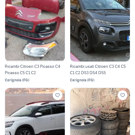
Ricambi Citroen C3 Picasso C4
Ricambi usati Citroen C3 C4 C5
Picasso C5 C1 C2
C1 C2 DS3 DS4 DS5
Cerignola
(
FG
)
Cerignola
(
FG
)