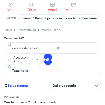
Home
Cerca
Vendi
Messaggi
citroen c2 Brescia provincia
cerchi trattore same
ce
Ricerche
Subito
Accessori auto
cerchi citroen c2
Cosa cerchi?
Accessori
Filtri
Auto
Salva ricerca
Dal più recente
235 risultati
Cerchi citroen c2 in Accessori auto