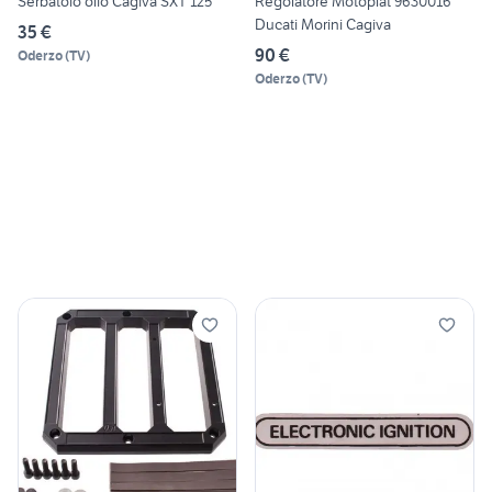
Serbatoio olio Cagiva SXT 125
Regolatore Motoplat 9630016
Ducati Morini Cagiva
35 €
90 €
Oderzo
(
TV
)
Oderzo
(
TV
)