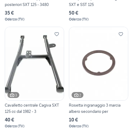
posteriori SXT 125 - 3480
SXT e SST 125
35 €
50 €
Oderzo
(
TV
)
Oderzo
(
TV
)
3
2
Cavalletto centrale Cagiva SXT
Rosetta ingranaggio 3 marcia
125 cc dal 1982 - 3
albero secondario per
40 €
10 €
Oderzo
(
TV
)
Oderzo
(
TV
)