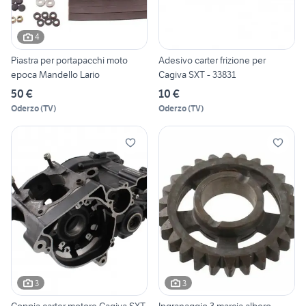
4
Piastra per portapacchi moto
Adesivo carter frizione per
epoca Mandello Lario
Cagiva SXT - 33831
50 €
10 €
Oderzo
(
TV
)
Oderzo
(
TV
)
3
3