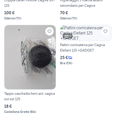
Coppia carter motore Cagiva SXT
Ingranaggio 3 marcia albero
125
secondario per Cagiva
100 €
70 €
Oderzo
(
TV
)
Oderzo
(
TV
)
3
Pattini corricatena per Cagiva
Elefant 125 +GADGET
25 €
Bra
(
CN
)
Tappo vaschetta freni ant. cagiva
sxt sst 125
18 €
Castellana Grotte
(
BA
)