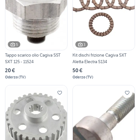
5
3
Tappo scarico olio Cagiva SST
Kit dischi frizione Cagiva SXT
SXT 125 - 11524
Aletta Electra S134
20 €
50 €
Oderzo
(
TV
)
Oderzo
(
TV
)