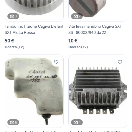
3
2
Tamburino frizione Cagiva Elefant
Vite leva manubrio Cagiva SXT
SXT Aletta Rossa
SST 800027940 da 22
50 €
10 €
Oderzo
(
TV
)
Oderzo
(
TV
)
6
4