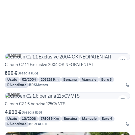
10
Citroen C2 1.1 Exclusive 2004 OK NEOPATENTATI
800 €
Brescia
(
BS
)
Usato
02/2004
203125 Km
Benzina
Manuale
Euro 3
Rivenditore
BRSMotors
8
Citroen C2 1.6 benzina 125CV VTS
4.900 €
Brescia
(
BS
)
Usato
10/2006
175089 Km
Benzina
Manuale
Euro 4
Rivenditore
BERI AUTO