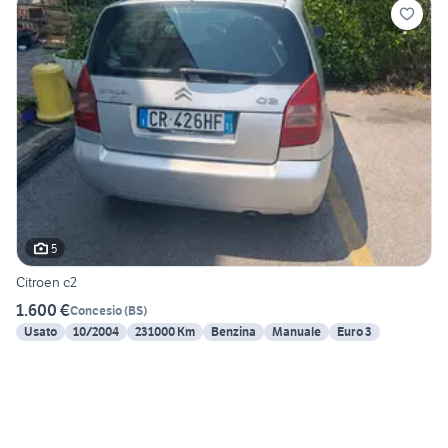
5
Citroen c2
1.600 €
Concesio
(
BS
)
Usato
10/2004
231000 Km
Benzina
Manuale
Euro 3