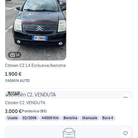
14
Citroen C2 1.4 Exclusive/benzina
1.900 €
YASMIN AUTO
6
Citroën C2. VENDUTA
3.000 €
Pontevico
(
BS
)
Usato
02/2006
44000 Km
Benzina
Manuale
Euro 4