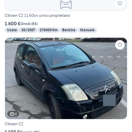
Citroen C2 1.1 60cv unico proprietario
1.600 €
Ghedi
(
BS
)
Usato
03/2007
170000 Km
Benzina
Manuale
6
Citroen C2