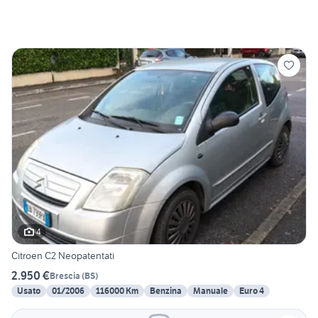
4
Citroen C2 Neopatentati
2.950 €
Brescia
(
BS
)
Usato
01/2006
116000 Km
Benzina
Manuale
Euro 4