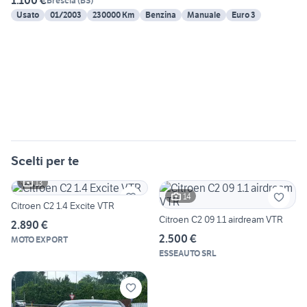
1.100 €
Brescia
(
BS
)
Usato
01/2003
230000 Km
Benzina
Manuale
Euro 3
Scelti per te
13
14
Citroen C2 1.4 Excite VTR
Citroen C2 09 1.1 airdream VTR
2.890 €
2.500 €
MOTO EXPORT
ESSEAUTO SRL