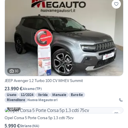
30
JEEP Avenger 1.2 Turbo 100 CV MHEV Summit
23.990 €
Alcamo
(
TP
)
Usato
12/2024
Ibrida
Manuale
Euro 6e
Rivenditore
Nuova Megauto srl
30
Opel Corsa 5 Porte Corsa 5p 1.3 cdti 75cv
5.990 €
Striano
(
NA
)