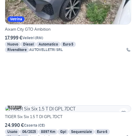
Vetrina
Aixam City GTO Ambition
17.999 €
Velletri
(
RM
)
Nuovo
Diesel
Automatico
Euro 5
Rivenditore
AUTOVELLETRI SRL
22
TIGER Six Six 1.5 T DI GPL 7DCT
24.990 €
Caserta
(
CE
)
Usato
06/2025
8897 Km
Gpl
Sequenziale
Euro 6