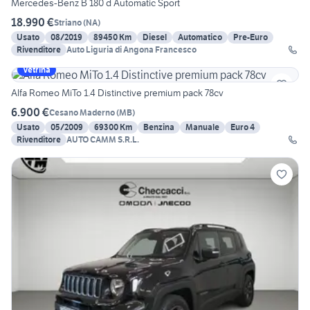
Mercedes-Benz B 180 d Automatic Sport
18.990 €
Striano
(
NA
)
Usato
08/2019
89450 Km
Diesel
Automatico
Pre-Euro
Rivenditore
Auto Liguria di Angona Francesco
Vetrina
Alfa Romeo MiTo 1.4 Distinctive premium pack 78cv
6.900 €
Cesano Maderno
(
MB
)
Usato
05/2009
69300 Km
Benzina
Manuale
Euro 4
Rivenditore
AUTO CAMM S.R.L.