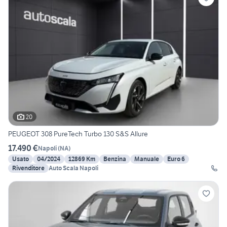
20
PEUGEOT 308 PureTech Turbo 130 S&S Allure
17.490 €
Napoli
(
NA
)
Usato
04/2024
12869 Km
Benzina
Manuale
Euro 6
Rivenditore
Auto Scala Napoli