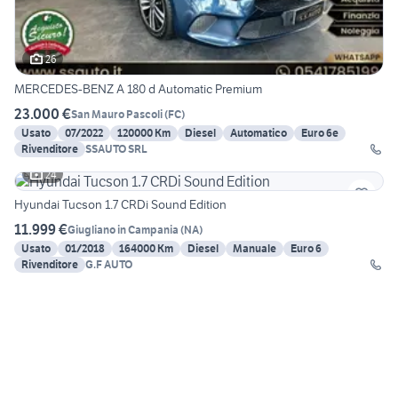
26
MERCEDES-BENZ A 180 d Automatic Premium
23.000 €
San Mauro Pascoli
(
FC
)
Usato
07/2022
120000 Km
Diesel
Automatico
Euro 6e
Rivenditore
SSAUTO SRL
24
Hyundai Tucson 1.7 CRDi Sound Edition
11.999 €
Giugliano in Campania
(
NA
)
Usato
01/2018
164000 Km
Diesel
Manuale
Euro 6
Rivenditore
G.F AUTO