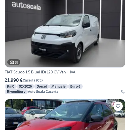
18
FIAT Scudo 1.5 BlueHDi 120 CV Van + IVA
21.990 €
Caserta
(
CE
)
Km0
02/2026
Diesel
Manuale
Euro 6
Rivenditore
Auto Scala Caserta