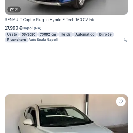
21
RENAULT Captur Plug-in Hybrid E-Tech 160 CV Inte
17.990 €
Napoli
(
NA
)
Usato
08/2020
73092 Km
Ibrida
Automatico
Euro 6e
Rivenditore
Auto Scala Napoli