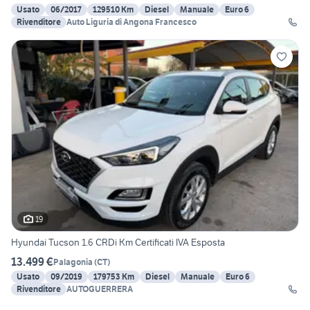
Usato
06/2017
129510 Km
Diesel
Manuale
Euro 6
Rivenditore
Auto Liguria di Angona Francesco
19
Hyundai Tucson 1.6 CRDi Km Certificati IVA Esposta
13.499 €
Palagonia
(
CT
)
Usato
09/2019
179753 Km
Diesel
Manuale
Euro 6
Rivenditore
AUTOGUERRERA