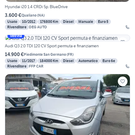
Hyundai i20 1.4 CRDi 5p. BlueDrive
3.600 €
Qualiano
(
NA
)
Usato
10/2012
176800 Km
Diesel
Manuale
Euro 5
Rivenditore
DEG AUTO
Vetrina
Audi Q3 2.0 TDI 120 CV Sport permuta e finanziamen
14.900 €
Piedimonte San Germano
(
FR
)
Usato
11/2017
184000 Km
Diesel
Automatico
Euro 6e
Rivenditore
FFP CAR