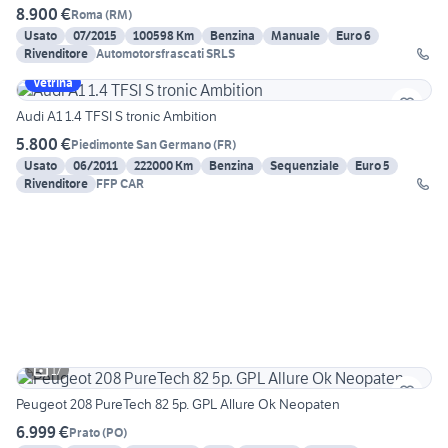
8.900 €
Roma
(
RM
)
Usato
07/2015
100598 Km
Benzina
Manuale
Euro 6
Rivenditore
Automotorsfrascati SRLS
Vetrina
Audi A1 1.4 TFSI S tronic Ambition
5.800 €
Piedimonte San Germano
(
FR
)
Usato
06/2011
222000 Km
Benzina
Sequenziale
Euro 5
Rivenditore
FFP CAR
17
Peugeot 208 PureTech 82 5p. GPL Allure Ok Neopaten
6.999 €
Prato
(
PO
)