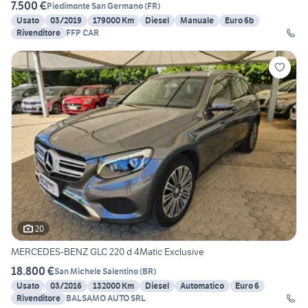
7.500 €
Piedimonte San Germano
(
FR
)
Usato
03/2019
179000 Km
Diesel
Manuale
Euro 6b
Rivenditore
FFP CAR
20
MERCEDES-BENZ GLC 220 d 4Matic Exclusive
18.800 €
San Michele Salentino
(
BR
)
Usato
03/2016
132000 Km
Diesel
Automatico
Euro 6
Rivenditore
BALSAMO AUTO SRL