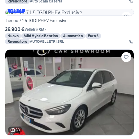
Rivenditore
Auto Scala Caserta
Vetrina
Jaecoo 7 1.5 TGDI PHEV Exclusive
29.900 €
Velletri
(
RM
)
Nuovo
Mild Hybrid Benzina
Automatico
Euro 6
Rivenditore
AUTOVELLETRI SRL
30