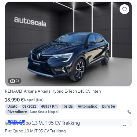
21
RENAULT Arkana Arkana Hybrid E-Tech 145 CV Inten
18.990 €
Napoli
(
NA
)
Usato
09/2021
46857 Km
Ibrida
Automatico
Euro 6e
Rivenditore
Auto Scala Napoli
Vetrina
Fiat Qubo 1.3 MJT 95 CV Trekking