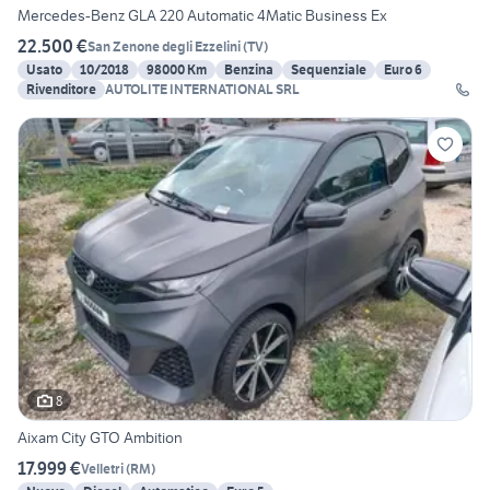
Mercedes-Benz GLA 220 Automatic 4Matic Business Ex
22.500 €
San Zenone degli Ezzelini
(
TV
)
Usato
10/2018
98000 Km
Benzina
Sequenziale
Euro 6
Rivenditore
AUTOLITE INTERNATIONAL SRL
8
Aixam City GTO Ambition
17.999 €
Velletri
(
RM
)