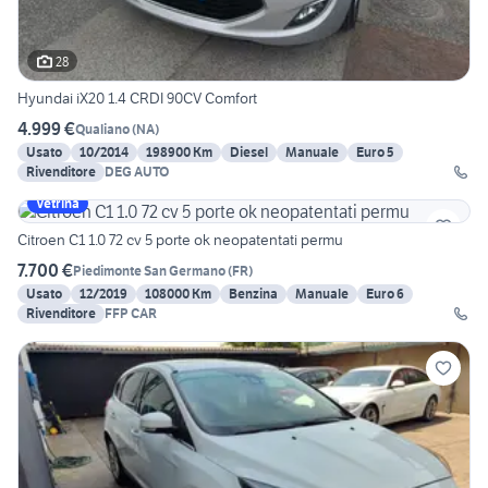
28
Hyundai iX20 1.4 CRDI 90CV Comfort
4.999 €
Qualiano
(
NA
)
Usato
10/2014
198900 Km
Diesel
Manuale
Euro 5
Rivenditore
DEG AUTO
Vetrina
Citroen C1 1.0 72 cv 5 porte ok neopatentati permu
7.700 €
Piedimonte San Germano
(
FR
)
Usato
12/2019
108000 Km
Benzina
Manuale
Euro 6
Rivenditore
FFP CAR