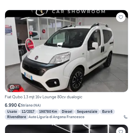
30
Fiat Qubo 1.3 mjt 16v Lounge 80cv dualogic
6.990 €
Striano
(
NA
)
Usato
12/2017
198780 Km
Diesel
Sequenziale
Euro 6
Rivenditore
Auto Liguria di Angona Francesco