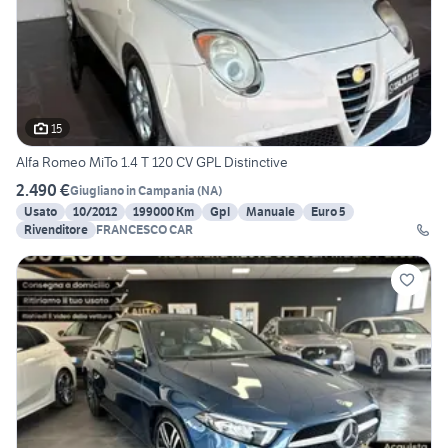
15
Alfa Romeo MiTo 1.4 T 120 CV GPL Distinctive
2.490 €
Giugliano in Campania
(
NA
)
Usato
10/2012
199000 Km
Gpl
Manuale
Euro 5
Rivenditore
FRANCESCO CAR