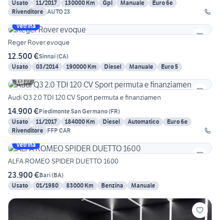
Usato
11/2017
130000 Km
Gpl
Manuale
Euro 6e
Rivenditore
AUTO 23
Vetrina
Reger Rover evoque
12.500 €
Sinnai
(
CA
)
Usato
03/2014
190000 Km
Diesel
Manuale
Euro 5
27
Audi Q3 2.0 TDI 120 CV Sport permuta e finanziamen
14.900 €
Piedimonte San Germano
(
FR
)
Usato
11/2017
184000 Km
Diesel
Automatico
Euro 6e
Rivenditore
FFP CAR
Vetrina
ALFA ROMEO SPIDER DUETTO 1600
23.900 €
Bari
(
BA
)
Usato
01/1980
83000 Km
Benzina
Manuale