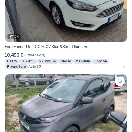
24
Ford Focus 1.5 TDCi 95 CV Start&Stop Titanium
10.490 €
Suzzara
(
MN
)
Usato
05/2017
99000 Km
Diesel
Manuale
Euro 6e
Rivenditore
Auto 2.0