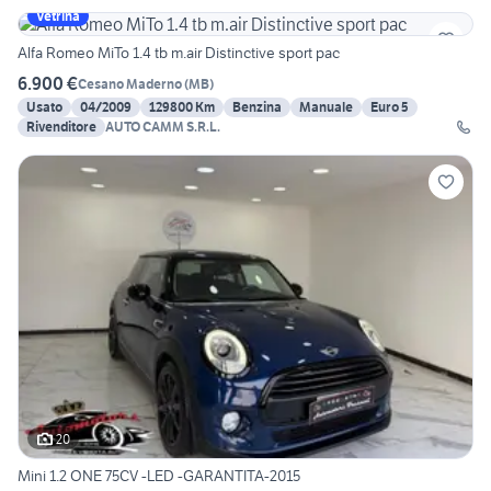
Vetrina
Alfa Romeo MiTo 1.4 tb m.air Distinctive sport pac
6.900 €
Cesano Maderno
(
MB
)
Usato
04/2009
129800 Km
Benzina
Manuale
Euro 5
Rivenditore
AUTO CAMM S.R.L.
20
Mini 1.2 ONE 75CV -LED -GARANTITA-2015