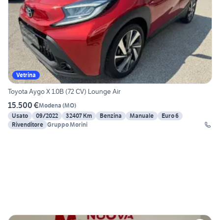
Vetrina
Toyota Aygo X 1.0B (72 CV) Lounge Air
15.500 €
Modena
(
MO
)
Usato
09/2022
32407 Km
Benzina
Manuale
Euro 6
Rivenditore
Gruppo Morini