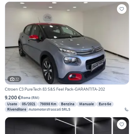
22
Citroen C3 PureTech 83 S&S Feel Pack-GARANTITA-202
9.200 €
Roma
(
RM
)
Usato
05/2021
79898 Km
Benzina
Manuale
Euro 6e
Rivenditore
Automotorsfrascati SRLS