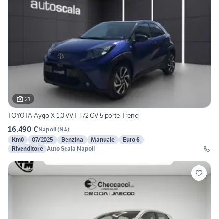
21
TOYOTA Aygo X 1.0 VVT-i 72 CV 5 porte Trend
16.490 €
Napoli
(
NA
)
Km0
07/2025
Benzina
Manuale
Euro 6
Rivenditore
Auto Scala Napoli