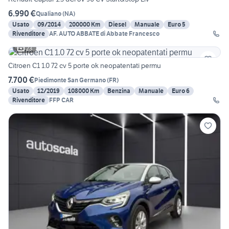
6.990 €
Qualiano
(
NA
)
Usato
09/2014
200000 Km
Diesel
Manuale
Euro 5
Rivenditore
AF. AUTO ABBATE di Abbate Francesco
23
Citroen C1 1.0 72 cv 5 porte ok neopatentati permu
7.700 €
Piedimonte San Germano
(
FR
)
Usato
12/2019
108000 Km
Benzina
Manuale
Euro 6
Rivenditore
FFP CAR