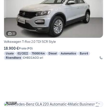
15
Volkswagen T-Roc 2.0 TDI SCR Style
18.900 €
Prato
(
PO
)
Usato
02/2022
75000 Km
Diesel
Automatico
Euro 6
Rivenditore
CHECCACCI srl
23