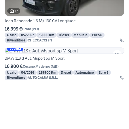
12
Jeep Renegade 1.6 Mjt 130 CV Longitude
16.999 €
Prato
(
PO
)
Usato
05/2022
32000 Km
Diesel
Manuale
Euro 6
Rivenditore
CHECCACCI srl
Vetrina
BMW 118 d Aut. Msport 5p M Sport
16.900 €
Cesano Maderno
(
MB
)
Usato
04/2016
119900 Km
Diesel
Automatico
Euro 6
Rivenditore
AUTO CAMM S.R.L.