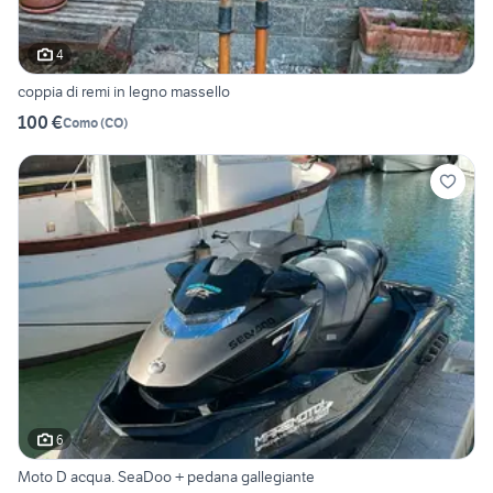
4
coppia di remi in legno massello
100 €
Como
(
CO
)
6
Moto D acqua. SeaDoo + pedana gallegiante