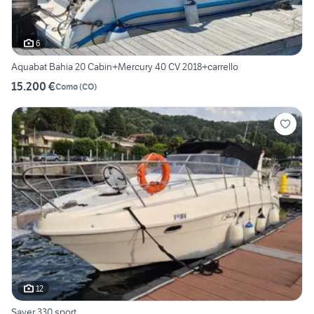
6
Aquabat Bahia 20 Cabin+Mercury 40 CV 2018+carrello
15.200 €
Como
(
CO
)
12
Saver 330 sport