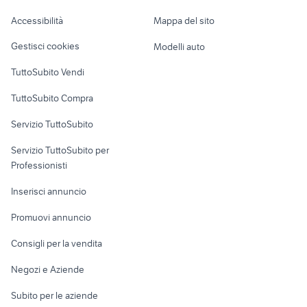
Suergiu
Caravan e Camper
Accessibilità
Mappa del sito
passeggino elettrico
giochi ps4 resident evil
Loft, mansarde e
Veicoli commerciali
altro
Gestisci cookies
Modelli auto
Case vacanza
TuttoSubito Vendi
Uffici e Locali
TuttoSubito Compra
commerciali
Servizio TuttoSubito
elettronica
per la casa e la
sports e hobby
Servizio TuttoSubito per
persona
Informatica
Animali
Professionisti
Arredamento e
Console e
Accessori per
Casalinghi
Inserisci annuncio
Videogiochi
animali
Elettrodomestici
Promuovi annuncio
Audio/Video
Musica e Film
Giardino e Fai da te
Consigli per la vendita
Fotografia
Libri e Riviste
Abbigliamento e
Negozi e Aziende
Telefonia
Strumenti Musicali
Accessori
Subito per le aziende
Sports
Tutto per i bambini