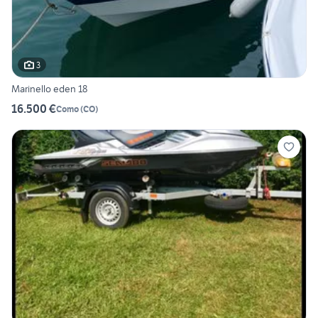
3
Marinello eden 18
16.500 €
Como
(
CO
)