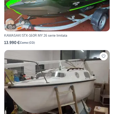
6
KAWASAKI STX-160R MY 26 serie limitata
13.990 €
Como
(
CO
)