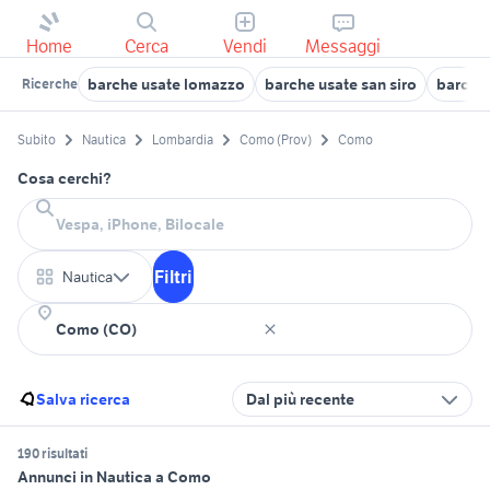
Home
Cerca
Vendi
Messaggi
barche usate lomazzo
barche usate san siro
barche
Ricerche
Subito
Nautica
Lombardia
Como (Prov)
Como
Cosa cerchi?
Filtri
Nautica
Salva ricerca
Dal più recente
190 risultati
Annunci in Nautica a Como