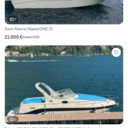
6
Airon Marine MasterONE 25
21.000 €
Como
(
CO
)
6