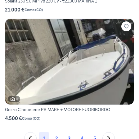
Solaria 230 5.0 MPI V8 220 CV - €21.000 MARINA 1
21.000 €
Como
(
CO
)
4
Gozzo Cinqueterre P.R MARE + MOTORE FUORIBORDO
4.500 €
Como
(
CO
)
1
2
3
4
5