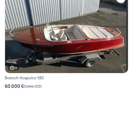
6
Boesch Acapulco 580
60.000 €
Como
(
CO
)