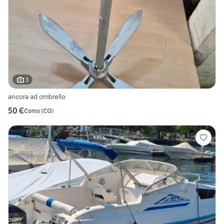
3
ancora ad ombrello
50 €
Como
(
CO
)