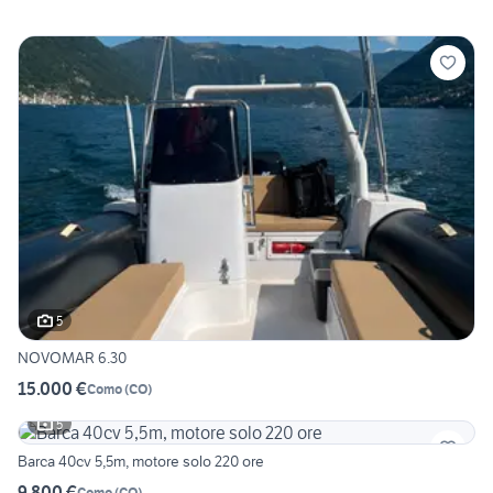
5
NOVOMAR 6.30
15.000 €
Como
(
CO
)
5
Barca 40cv 5,5m, motore solo 220 ore
9.800 €
Como
(
CO
)