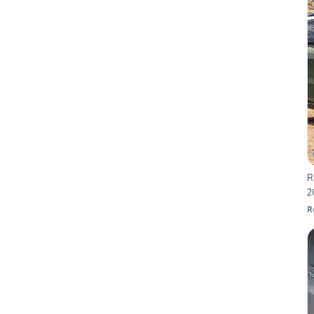
R
2
R