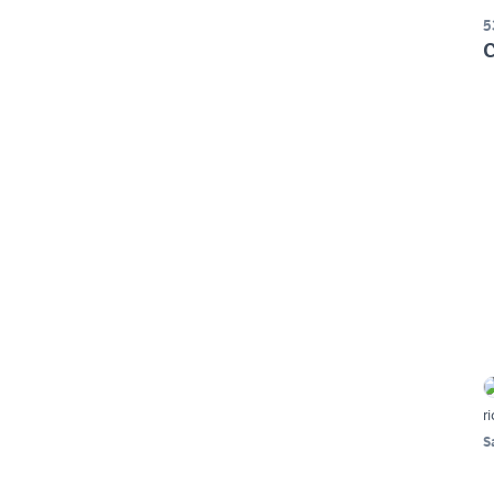
5
C
r
S