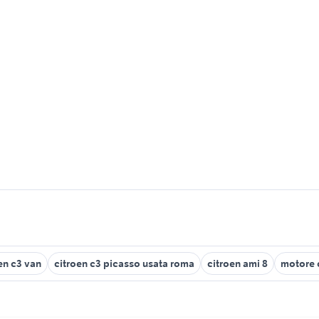
en c3 van
citroen c3 picasso usata roma
citroen ami 8
motore 