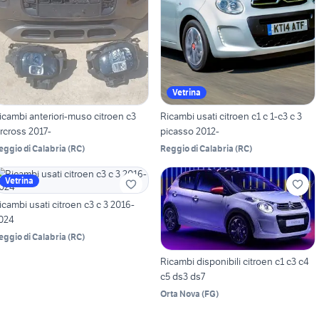
Vetrina
icambi anteriori-muso citroen c3
Ricambi usati citroen c1 c 1-c3 c 3
ircross 2017-
picasso 2012-
eggio di Calabria
(
RC
)
Reggio di Calabria
(
RC
)
Vetrina
icambi usati citroen c3 c 3 2016-
024
eggio di Calabria
(
RC
)
Ricambi disponibili citroen c1 c3 c4
c5 ds3 ds7
Orta Nova
(
FG
)