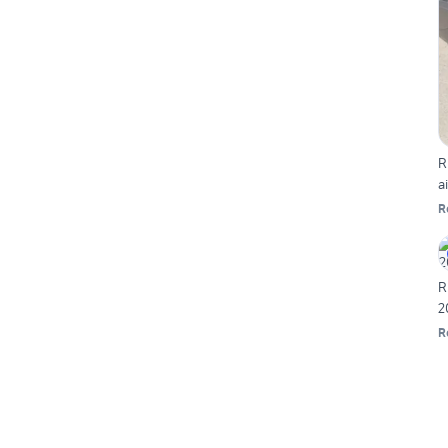
R
a
R
R
2
R