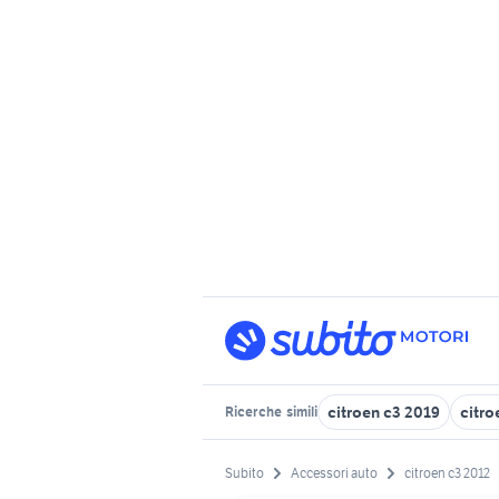
citroen c3 2019
citro
Ricerche
simili
Subito
Accessori auto
citroen c3 2012