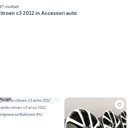
37 risultati
itroen c3 2012 in Accessori auto
5
icambi citroen c3 anno 2012
avignano sul Rubicone
(
FC
)