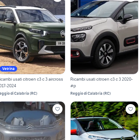
Vetrina
icambi usati citroen c3 c 3 aircross
Ricambi usati citroen c3 c 3 2020-
017-2024
#p
eggio di Calabria
(
RC
)
Reggio di Calabria
(
RC
)