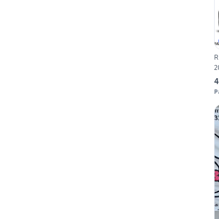
R
2
4
P