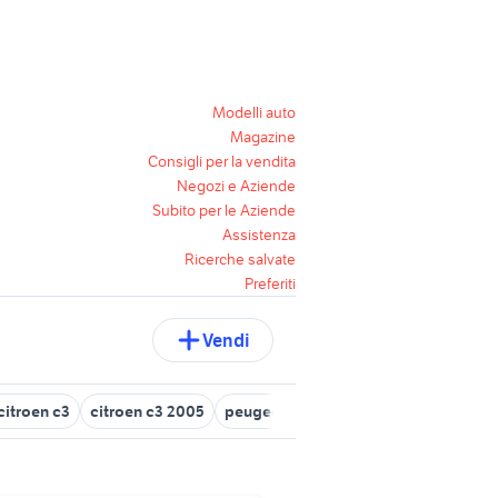
Modelli auto
Magazine
Consigli per la vendita
Negozi e Aziende
Subito per le Aziende
Assistenza
Ricerche salvate
Preferiti
Vendi
citroen c3
citroen c3 2005
peugeot 308 2012
citroen c3 auto