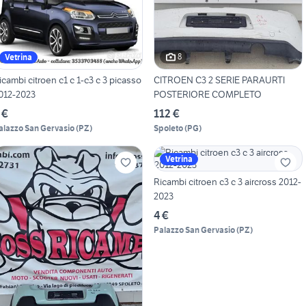
8
Vetrina
icambi citroen c1 c 1-c3 c 3 picasso
CITROEN C3 2 SERIE PARAURTI
012-2023
POSTERIORE COMPLETO
 €
112 €
alazzo San Gervasio
(
PZ
)
Spoleto
(
PG
)
Vetrina
Ricambi citroen c3 c 3 aircross 2012-
2023
4 €
Palazzo San Gervasio
(
PZ
)