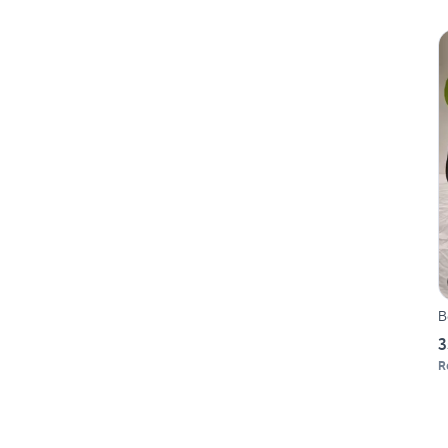
B
3
R