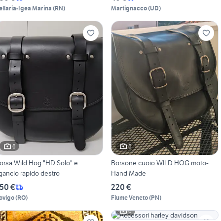
ellaria-Igea Marina
(
RN
)
Martignacco
(
UD
)
6
6
orsa Wild Hog "HD Solo" e
Borsone cuoio WILD HOG moto-
gancio rapido destro
Hand Made
50 €
220 €
ovigo
(
RO
)
Fiume Veneto
(
PN
)
6