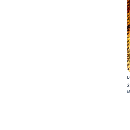
B
2
M