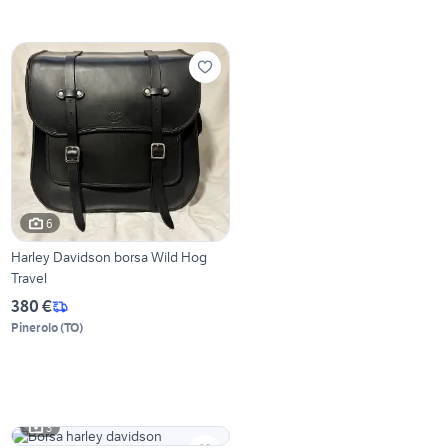
6
Harley Davidson borsa Wild Hog
Travel
380 €
Pinerolo
(
TO
)
3