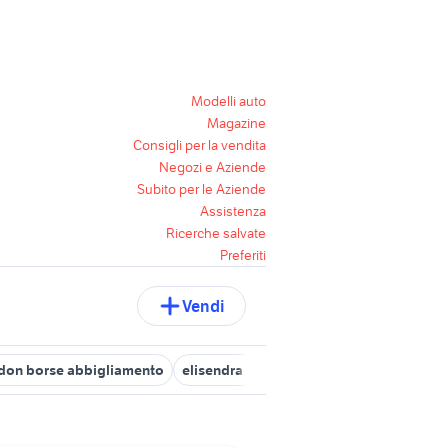
Modelli auto
Magazine
Consigli per la vendita
Negozi e Aziende
Subito per le Aziende
Assistenza
Ricerche salvate
Preferiti
Vendi
don borse abbigliamento
elisendra borse
nbg borse
sachet b