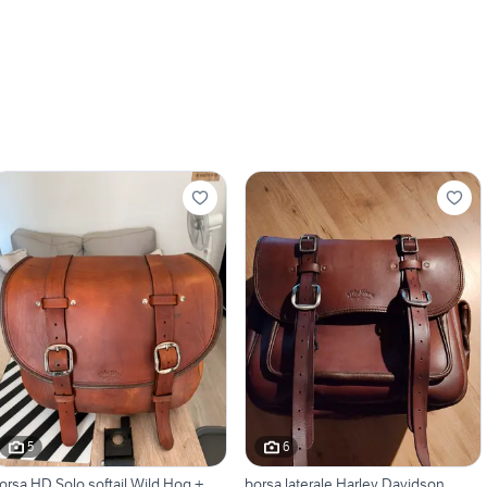
5
6
orsa HD Solo softail Wild Hog +
borsa laterale Harley Davidson