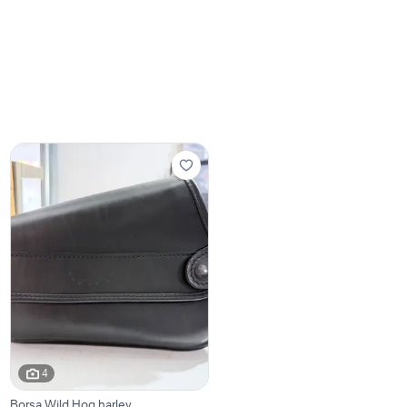
4
Borsa Wild Hog harley