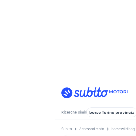
borse Torino provincia
Ricerche
simili
Subito
Accessori moto
borse wild hog