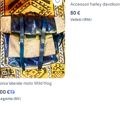
Accessori harley davidson
80 €
Velletri
(
RM
)
5
orsa laterale moto Wild Hog
00 €
agenta
(
MI
)