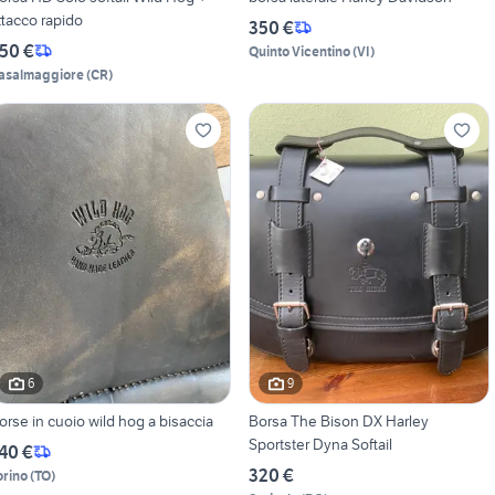
ttacco rapido
350 €
50 €
Quinto Vicentino
(
VI
)
asalmaggiore
(
CR
)
6
9
orse in cuoio wild hog a bisaccia
Borsa The Bison DX Harley
Sportster Dyna Softail
40 €
320 €
orino
(
TO
)