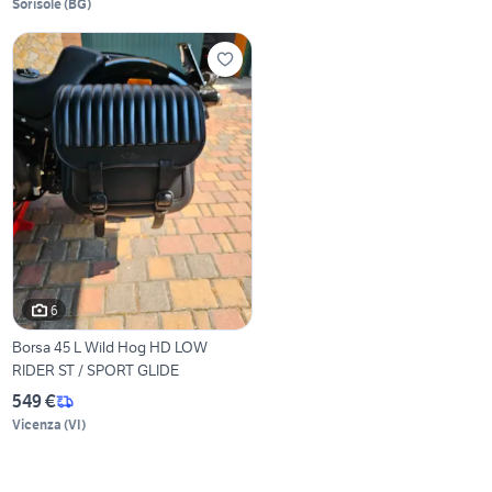
Sorisole
(
BG
)
6
Borsa 45 L Wild Hog HD LOW
RIDER ST / SPORT GLIDE
549 €
Vicenza
(
VI
)