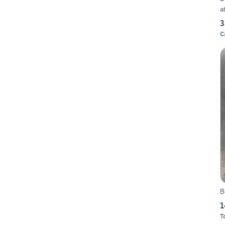
a
3
C
B
1
T