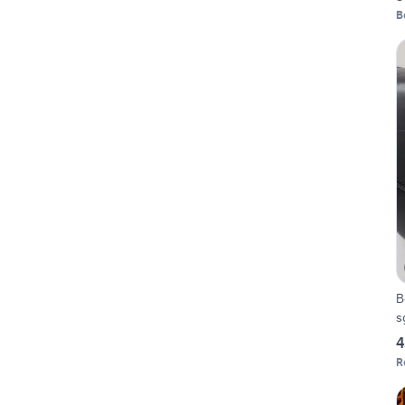
B
B
s
4
R