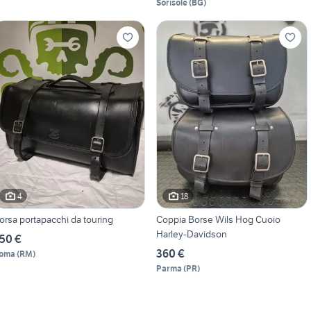
Sorisole
(
BG
)
4
18
orsa portapacchi da touring
Coppia Borse Wils Hog Cuoio
Harley-Davidson
50 €
360 €
oma
(
RM
)
Parma
(
PR
)