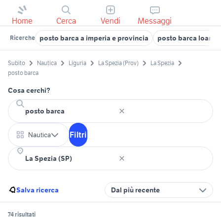
Home
Cerca
Vendi
Messaggi
posto barca a imperia e provincia
posto barca loano
Ricerche
Subito
Nautica
Liguria
La Spezia (Prov)
La Spezia
posto barca
Cosa cerchi?
Filtri
Nautica
Salva ricerca
Dal più recente
74 risultati