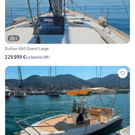
6
Dufour 460 Grand Large
229.999 €
La Spezia
(
SP
)