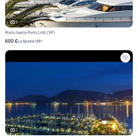
5
Posto barca Porto Lotti (SP)
600 €
La Spezia
(
SP
)
2