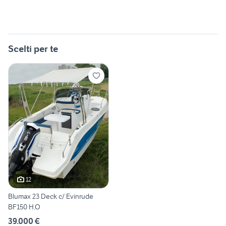
Scelti per te
12
Blumax 23 Deck c/ Evinrude
BF150 H.O
39.000 €