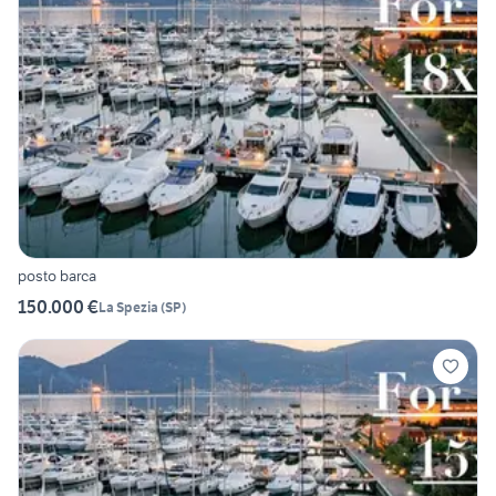
posto barca
150.000 €
La Spezia
(
SP
)