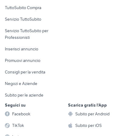
Uffici e Locali
TuttoSubito Compra
commerciali
Servizio TuttoSubito
elettronica
per la casa e la
sports e hobby
Servizio TuttoSubito per
persona
Informatica
Animali
Professionisti
Arredamento e
Console e
Accessori per
Casalinghi
Inserisci annuncio
Videogiochi
animali
Elettrodomestici
Promuovi annuncio
Audio/Video
Musica e Film
Giardino e Fai da te
Consigli per la vendita
Fotografia
Libri e Riviste
Abbigliamento e
Negozi e Aziende
Telefonia
Strumenti Musicali
Accessori
Subito per le aziende
Sports
Tutto per i bambini
Seguici su
Scarica gratis l'App
Biciclette
Facebook
Subito per Android
Collezionismo
TikTok
Subito per iOS