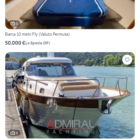
6
Barca 10 metri Fly (Valuto Permuta)
50.000 €
La Spezia
(
SP
)
6