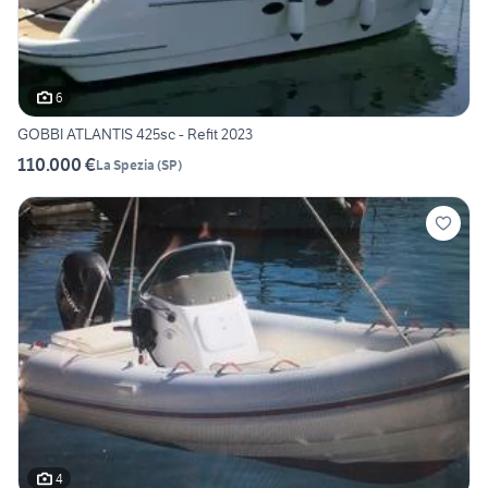
6
GOBBI ATLANTIS 425sc - Refit 2023
110.000 €
La Spezia
(
SP
)
4