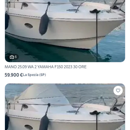
6
MANO 25.09 WA 2 YAMAHA F150 2023 30 ORE
59.900 €
La Spezia
(
SP
)