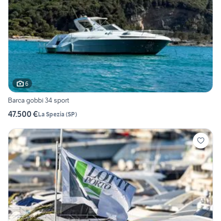
6
Barca gobbi 34 sport
47.500 €
La Spezia
(
SP
)