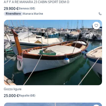
A F F A RE MANARA 23 CABIN SPORT DEM O
29.900 €
Genova
(
GE
)
Rivenditore
Manara Marine
6
Gozzo ligure
25.000 €
Rapallo
(
GE
)