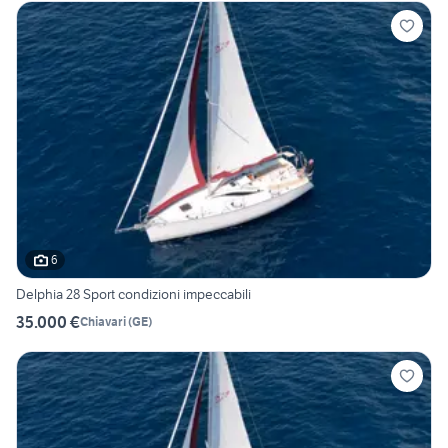
6
Delphia 28 Sport condizioni impeccabili
35.000 €
Chiavari
(
GE
)