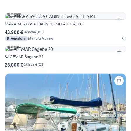
23
MANARA 695 WA CABIN DE MO A F F A R E
43.900 €
Genova
(
GE
)
Rivenditore
Manara Marine
6
SAGEMAR Sagene 29
28.000 €
Chiavari
(
GE
)