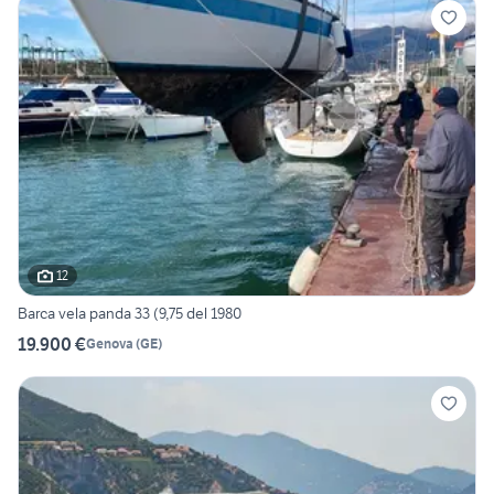
12
Barca vela panda 33 (9,75 del 1980
19.900 €
Genova
(
GE
)