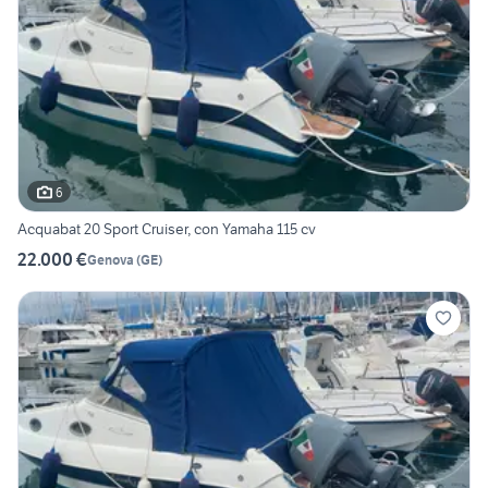
6
Acquabat 20 Sport Cruiser, con Yamaha 115 cv
22.000 €
Genova
(
GE
)