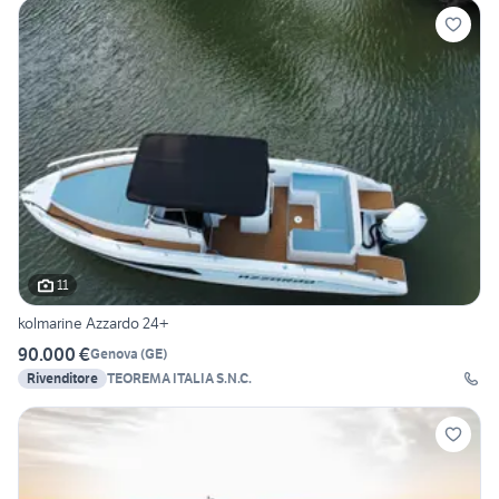
11
kolmarine Azzardo 24+
90.000 €
Genova
(
GE
)
Rivenditore
TEOREMA ITALIA S.N.C.