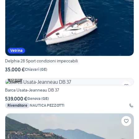
Vetrina
Delphia 28 Sport condizioni impeccabili
35.000 €
Chiavari
(
GE
)
30
Barca Usata-Jeanneau DB 37
539.000 €
Genova
(
GE
)
Rivenditore
NAUTICA PEZZOTTI