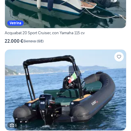
Vetrina
Acquabat 20 Sport Cruiser, con Yamaha 115 cv
22.000 €
Genova
(
GE
)
6