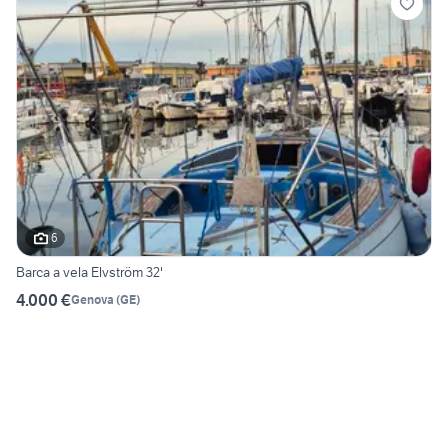
6
Barca a vela Elvström 32'
4.000 €
Genova
(
GE
)