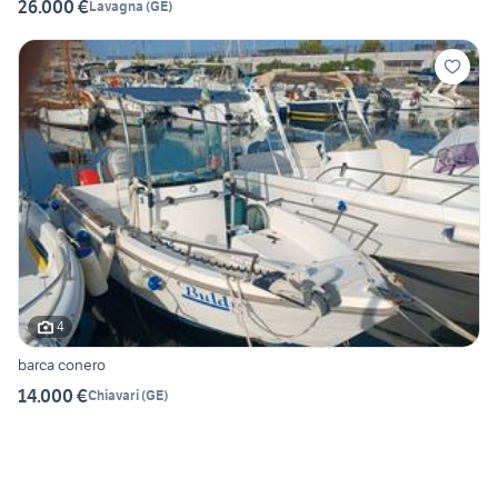
26.000 €
Lavagna
(
GE
)
4
barca conero
14.000 €
Chiavari
(
GE
)