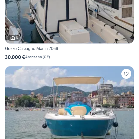
6
Gozzo Calcagno Marlin 2068
30.000 €
Arenzano
(
GE
)