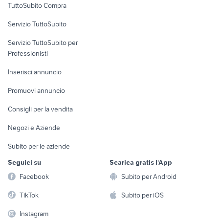
TuttoSubito Compra
commerciali
Servizio TuttoSubito
elettronica
per la casa e la
sports e hobby
Servizio TuttoSubito per
persona
Informatica
Animali
Professionisti
Arredamento e
Console e
Accessori per
Casalinghi
Inserisci annuncio
Videogiochi
animali
Elettrodomestici
Promuovi annuncio
Audio/Video
Musica e Film
Giardino e Fai da te
Consigli per la vendita
Fotografia
Libri e Riviste
Abbigliamento e
Negozi e Aziende
Telefonia
Strumenti Musicali
Accessori
Subito per le aziende
Sports
Tutto per i bambini
Seguici su
Scarica gratis l'App
Biciclette
Facebook
Subito per Android
Collezionismo
TikTok
Subito per iOS
Instagram