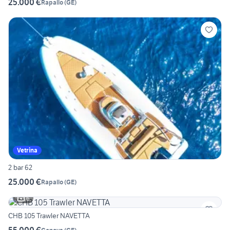
25.000 €
Rapallo
(
GE
)
Vetrina
2 bar 62
25.000 €
Rapallo
(
GE
)
6
CHB 105 Trawler NAVETTA