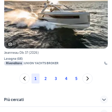
22
Jeanneau Db 37 (2026)
Lavagna
(
GE
)
Rivenditore
UNION YACHTS BROKER
1
2
3
4
5
Più cercati
Correlati
Richerche simili
Suggerimenti