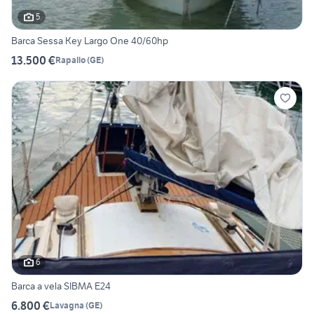
5
Barca Sessa Key Largo One 40/60hp
13.500 €
Rapallo
(
GE
)
6
Barca a vela SIBMA E24
6.800 €
Lavagna
(
GE
)