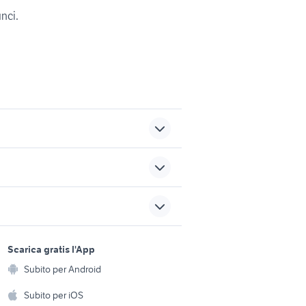
unci.
rca
sagoma barca
gommoni nautica Lecce
provincia
sports e hobby
bria
barche usate molise
a
Scarica gratis l'App
Animali
stunt
Subito per Android
ento e
Accessori per animali
hi
Subito per iOS