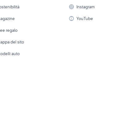
 a schiera
Candidati in cerca di
Audio/Video
Elettrod
ostenibilità
Instagram
lavoro
i
Fotografia
Giardino 
agazine
YouTube
Attrezzature di lavoro
Telefonia
Abbigli
dee regalo
Accesso
e altro
appa del sito
Tutto per
odelli auto