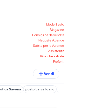
Modelli auto
Magazine
Consigli per la vendita
Negozi e Aziende
Subito per le Aziende
Assistenza
Ricerche salvate
Preferiti
Vendi
autica Savona
posto barca loano
barca nautica Genova provinci