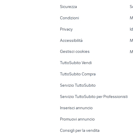
Moto e Scooter
Ville singole e
Sicurezza
S
Accessori Moto
Terreni e rustic
Condizioni
M
Nautica
Garage e box
Privacy
I
Caravan e Camper
Loft, mansarde 
Accessibilità
M
Veicoli commerciali
Case vacanza
Gestisci cookies
M
Uffici e Locali
TuttoSubito Vendi
commerciali
TuttoSubito Compra
Servizio TuttoSubito
Servizio TuttoSubito per Professionisti
Inserisci annuncio
Promuovi annuncio
Consigli per la vendita