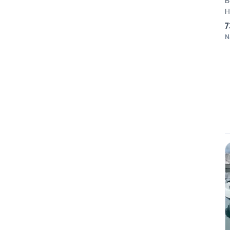
B
H
7
N