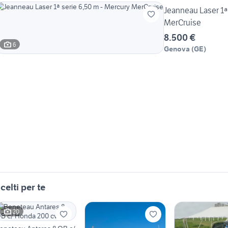
Jeanneau Laser 1ª
MerCruise
8.500 €
6
Genova
(
GE
)
celti per te
20