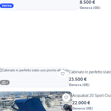
8.500 €
Vetrina
Genova
(
GE
)
Cabinato in perfetto stat
23.500 €
4
Genova
(
GE
)
Acquabat 20 Sport Cru
22.000 €
Genova
(
GE
)