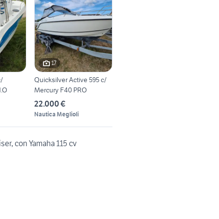
17
/
Quicksilver Active 595 c/
H.O
Mercury F40 PRO
22.000 €
Nautica Meglioli
iser, con Yamaha 115 cv