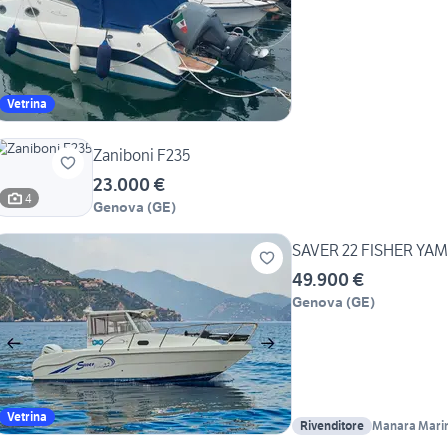
Vetrina
Zaniboni F235
23.000 €
4
Genova
(
GE
)
SAVER 22 FISHER YA
49.900 €
Genova
(
GE
)
Vetrina
Rivenditore
Manara Mari