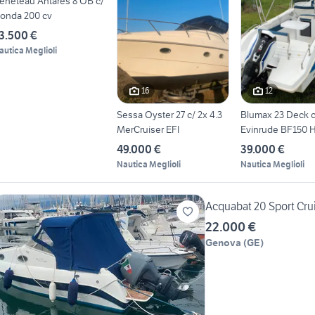
eneteau Antares 8 OB c/
onda 200 cv
3.500 €
autica Meglioli
16
12
Sessa Oyster 27 c/ 2x 4.3
Blumax 23 Deck c
MerCruiser EFI
Evinrude BF150 
49.000 €
39.000 €
Nautica Meglioli
Nautica Meglioli
Acquabat 20 Sport Cru
22.000 €
Genova
(
GE
)