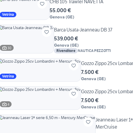
CHB 105 Trawler NAVETTA
55.000 €
Vetrina
Genova
(
GE
)
Barca Usata-Jeanneau DB 37
539.000 €
Genova
(
GE
)
30
Rivenditore
NAUTICA PEZZOTTI
Gozzo Zippo 25cv Lombar
7.500 €
Vetrina
Genova
(
GE
)
Gozzo Zippo 25cv Lombar
7.500 €
4
Genova
(
GE
)
Jeanneau Laser 1ª
MerCruise