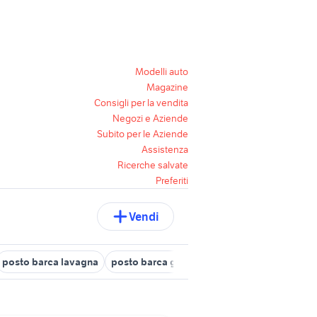
Modelli auto
Magazine
Consigli per la vendita
Negozi e Aziende
Subito per le Aziende
Assistenza
Ricerche salvate
Preferiti
Vendi
posto barca lavagna
posto barca genova
barca nautica Savona