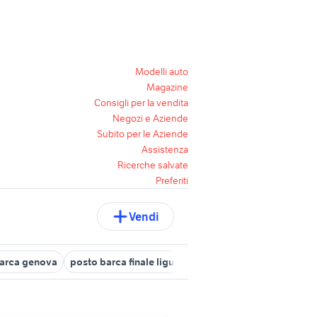
Modelli auto
Magazine
Consigli per la vendita
Negozi e Aziende
Subito per le Aziende
Assistenza
Ricerche salvate
Preferiti
Vendi
arca genova
posto barca finale ligure
posto barca la spezia
b