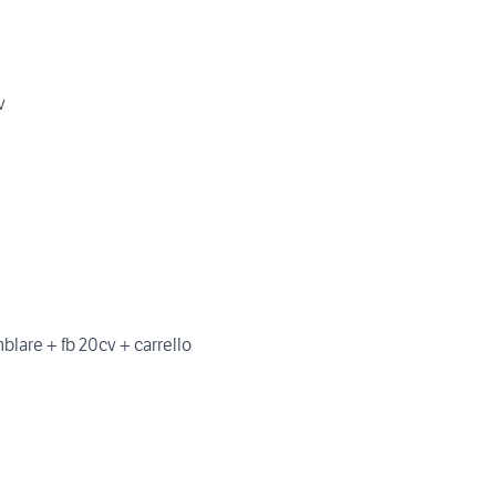
v
blare + fb 20cv + carrello