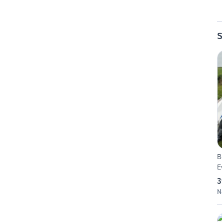
S
B
E
3
N