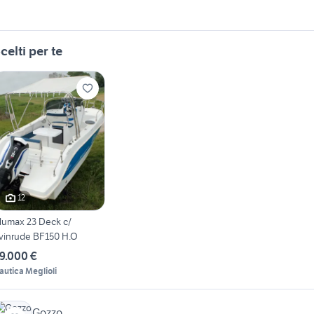
celti per te
12
lumax 23 Deck c/
vinrude BF150 H.O
9.000 €
autica Meglioli
Gozzo