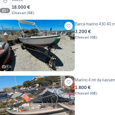
18.000 €
5
Chiavari
(
GE
)
Barca marino 430 40 c
3.200 €
Chiavari
(
GE
)
6
Marino 4 mt da riassem
1.800 €
Chiavari
(
GE
)