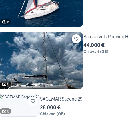
6
44.000 €
Chiavari
(
GE
)
6
SAGEMAR Sagene 29
28.000 €
6
Chiavari
(
GE
)