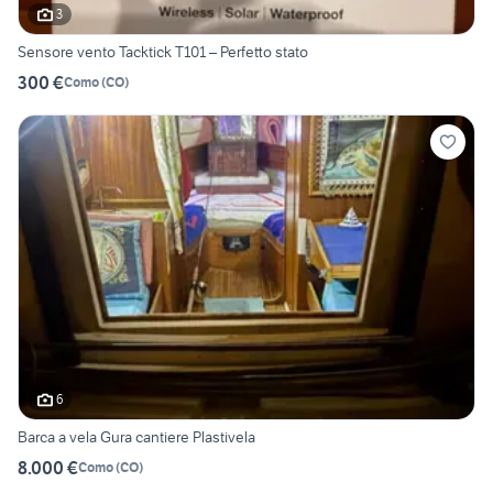
3
Sensore vento Tacktick T101 – Perfetto stato
300 €
Como
(
CO
)
6
Barca a vela Gura cantiere Plastivela
8.000 €
Como
(
CO
)