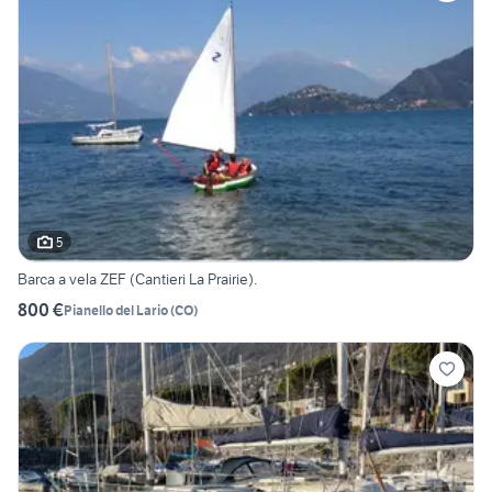
5
Barca a vela ZEF (Cantieri La Prairie).
800 €
Pianello del Lario
(
CO
)