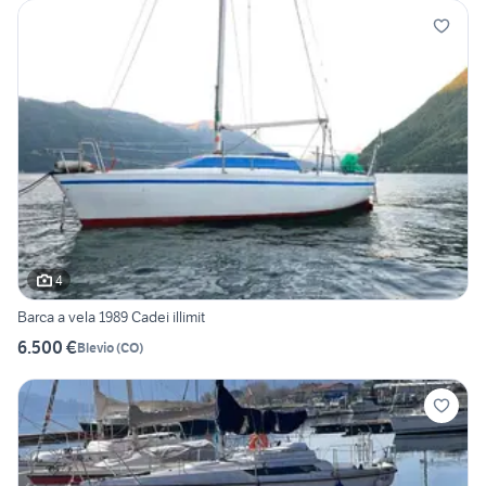
4
Barca a vela 1989 Cadei illimit
6.500 €
Blevio
(
CO
)