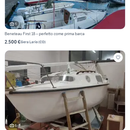
6
Beneteau First 18 – perfetto come prima barca
2.500 €
Gera Lario
(
CO
)
6