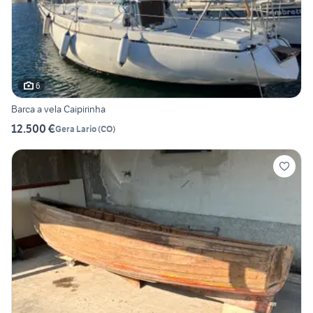
6
Barca a vela Caipirinha
12.500 €
Gera Lario
(
CO
)