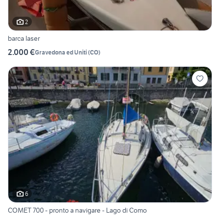
2
barca laser
2.000 €
Gravedona ed Uniti
(
CO
)
6
COMET 700 - pronto a navigare - Lago di Como