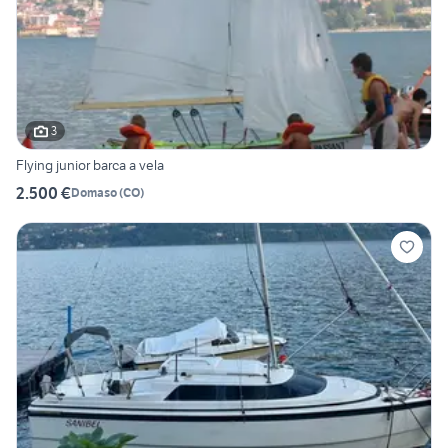
3
Flying junior barca a vela
2.500 €
Domaso
(
CO
)