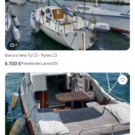
6
Barca a Vela Tyl 23 - Nytec 23
6.700 €
Pianello del Lario
(
CO
)