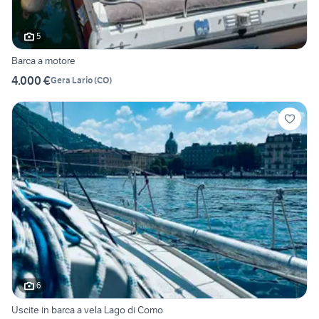
5
Barca a motore
4.000 €
Gera Lario
(
CO
)
6
Uscite in barca a vela Lago di Como