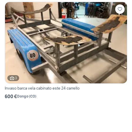
3
Invaso barca vela cabinato este 24 carrello
600 €
Dongo
(
CO
)