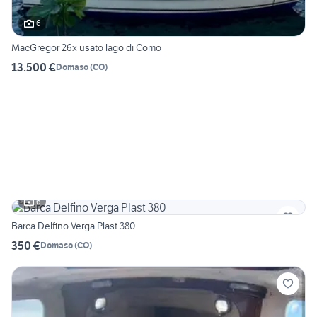
6
MacGregor 26x usato lago di Como
13.500 €
Domaso
(
CO
)
6
Barca Delfino Verga Plast 380
350 €
Domaso
(
CO
)