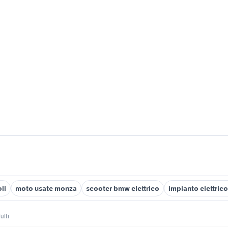
li
moto usate monza
scooter bmw elettrico
impianto elettric
ulti