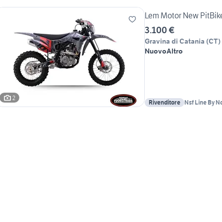
Lem Motor New PitBik
3.100 €
Gravina di Catania
(
CT
)
Nuovo
Altro
2
Rivenditore
Nsf Line By N