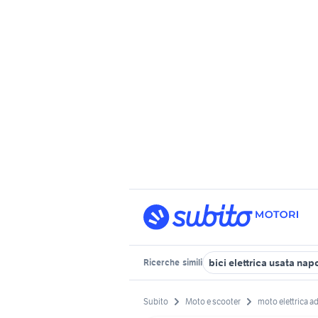
bici elettrica usata napo
Ricerche
simili
Subito
Moto e scooter
moto elettrica ad