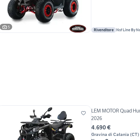
5
Rivenditore
Nsf Line By N
LEM MOTOR Quad Humm
2026
4.690 €
Gravina di Catania
(
CT
)