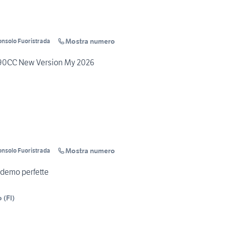
Mostra numero
onsolo Fuoristrada
 90CC New Version My 2026
Mostra numero
onsolo Fuoristrada
A demo perfette
o
(
FI
)