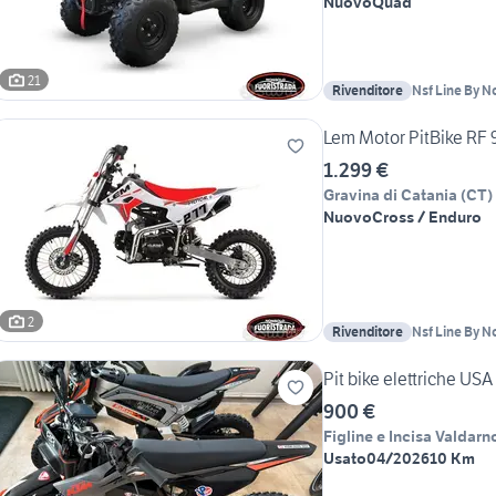
Nuovo
Quad
21
Rivenditore
Nsf Line By N
Lem Motor PitBike RF
1.299 €
Gravina di Catania
(
CT
)
Nuovo
Cross / Enduro
2
Rivenditore
Nsf Line By N
Pit bike elettriche US
900 €
Figline e Incisa Valdarn
Usato
04/2026
10 Km