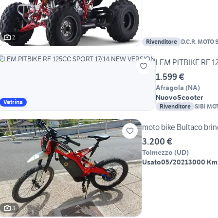
2
Rivenditore
D.C.R. MOTO 
LEM PITBIKE RF 
1.599 €
Afragola
(
NA
)
Nuovo
Scooter
Vetrina
Rivenditore
SIBI MOT
moto bike Bultaco bri
3.200 €
Tolmezzo
(
UD
)
Usato
05/2021
3000 Km
3