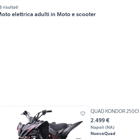
6 risultati
oto elettrica adulti in Moto e scooter
QUAD KONDOR 250CC
2.499 €
Napoli
(
NA
)
Nuovo
Quad