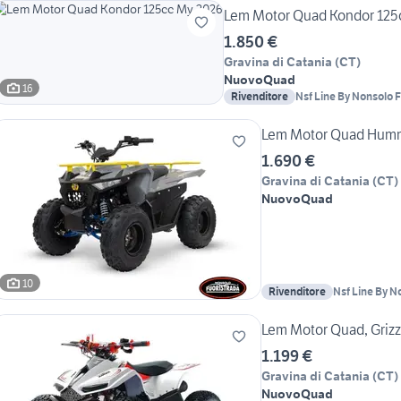
Lem Motor Quad Kondor 125
1.850 €
Gravina di Catania
(
CT
)
Nuovo
Quad
16
Rivenditore
Nsf Line By Nonsolo 
Lem Motor Quad Humm
1.690 €
Gravina di Catania
(
CT
)
Nuovo
Quad
10
Rivenditore
Nsf Line By N
Lem Motor Quad, Grizz
1.199 €
Gravina di Catania
(
CT
)
Nuovo
Quad