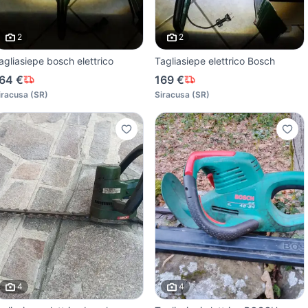
2
2
agliasiepe bosch elettrico
Tagliasiepe elettrico Bosch
64 €
169 €
iracusa
(
SR
)
Siracusa
(
SR
)
4
4