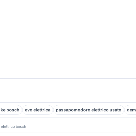
ike bosch
evo elettrica
passapomodoro elettrico usato
demo
i elettrico bosch