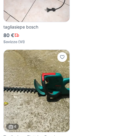
tagliasiepe bosch
80 €
Sovizzo
(
VI
)
4