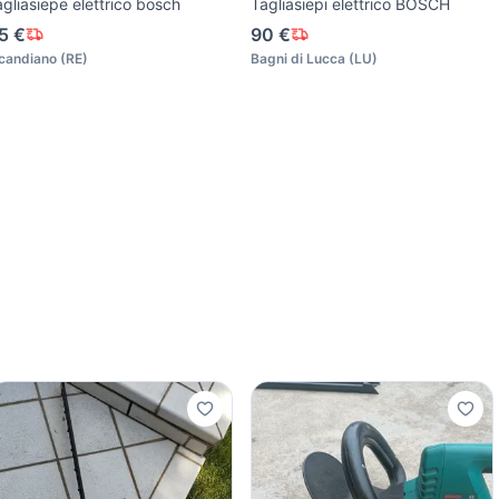
agliasiepe elettrico bosch
Tagliasiepi elettrico BOSCH
5 €
90 €
candiano
(
RE
)
Bagni di Lucca
(
LU
)