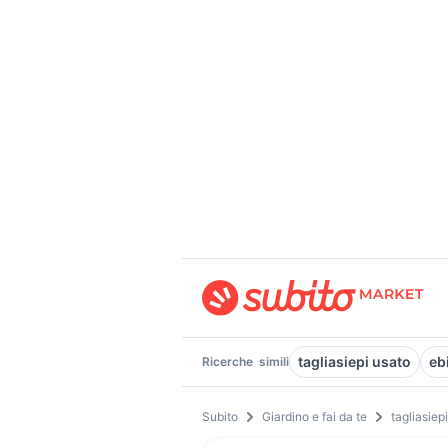
tagliasiepi usato
eb
Ricerche
simili
Subito
Giardino e fai da te
tagliasiep