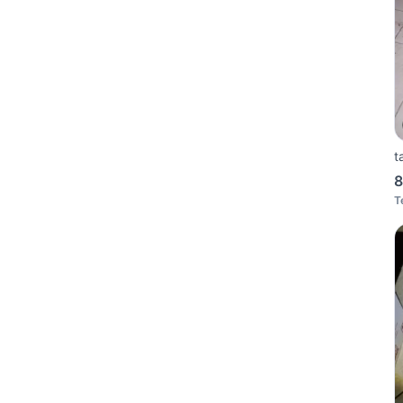
t
8
T