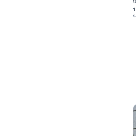
t
1
S