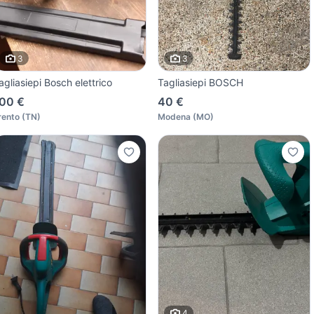
3
3
agliasiepi Bosch elettrico
Tagliasiepi BOSCH
00 €
40 €
rento
(
TN
)
Modena
(
MO
)
4