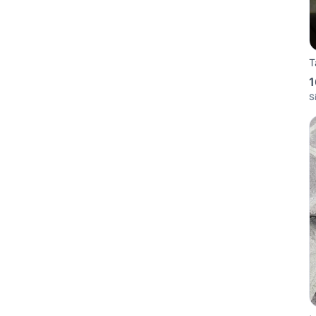
T
1
S