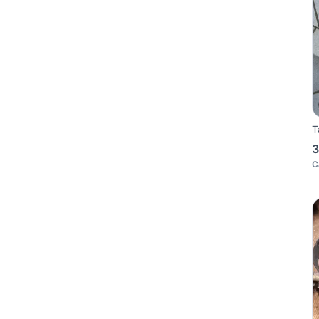
T
3
C