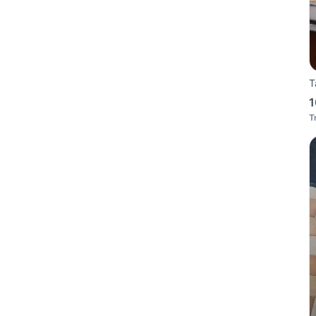
T
1
T