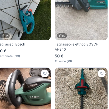
2
5
agliasiepi Bosch
Tagliasiepi elettrico BOSCH
AHS40
0 €
50 €
arbonate
(
CO
)
Trissino
(
VI
)