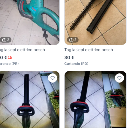
2
2
agliasiepi elettrico bosch
Tagliasiepi elettrico bosch
0 €
30 €
erenzo
(
PR
)
Curtarolo
(
PD
)