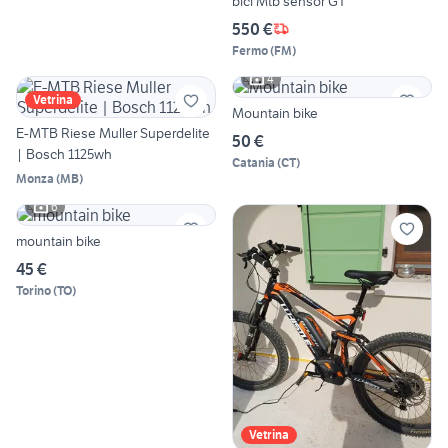
bici Mtb sensor GT
550 €
Fermo
(
FM
)
4
Vetrina
Mountain bike
E-MTB Riese Muller Superdelite
50 €
| Bosch 1125wh
Catania
(
CT
)
Monza
(
MB
)
6
mountain bike
45 €
Torino
(
TO
)
Vetrina