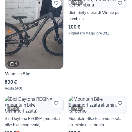
6
Bici Trinity e bici di Minnie per
bambina
100 €
Pignataro Maggiore
(
CE
)
4
Mountain Bike
800 €
Aosta
(
AO
)
5
6
Bici Daytona REGINA (mountain
Mountain Bike Biammortizzata
bike biammortizzata)
alluminio e carbonio