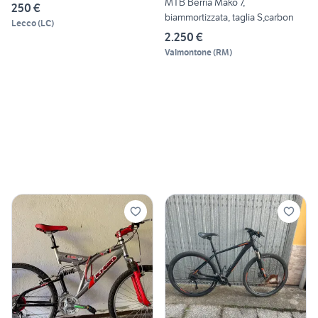
MTB Berria Mako 7,
250 €
biammortizzata, taglia S,carbon
Lecco
(
LC
)
2.250 €
Valmontone
(
RM
)