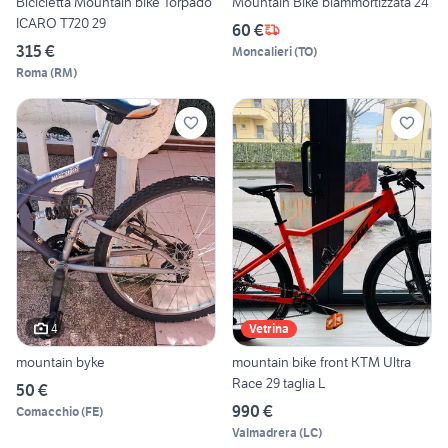
Bicicletta Mountain bike Torpado
Mountain Bike biammortizzata 24
ICARO T720 29
60 €
315 €
Moncalieri
(
TO
)
Roma
(
RM
)
4
Vetrina
mountain byke
mountain bike front KTM Ultra
Race 29 taglia L
50 €
990 €
Comacchio
(
FE
)
Valmadrera
(
LC
)