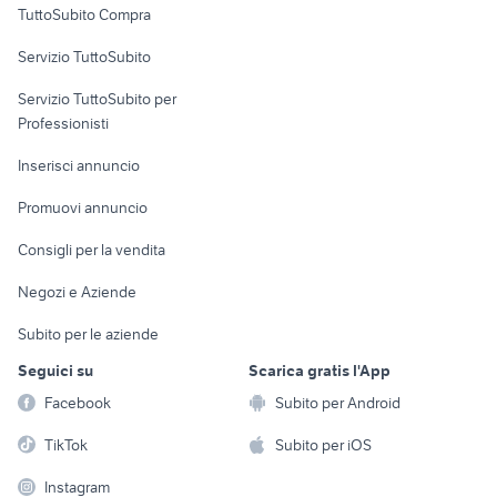
TuttoSubito Compra
commerciali
Servizio TuttoSubito
elettronica
per la casa e la
sports e hobby
Servizio TuttoSubito per
persona
Informatica
Animali
Professionisti
Arredamento e
Console e
Accessori per
Casalinghi
Inserisci annuncio
Videogiochi
animali
Elettrodomestici
Promuovi annuncio
Audio/Video
Musica e Film
Giardino e Fai da te
Consigli per la vendita
Fotografia
Libri e Riviste
Abbigliamento e
Negozi e Aziende
Telefonia
Strumenti Musicali
Accessori
Subito per le aziende
Sports
Tutto per i bambini
Seguici su
Scarica gratis l'App
Biciclette
Facebook
Subito per Android
Collezionismo
TikTok
Subito per iOS
Instagram