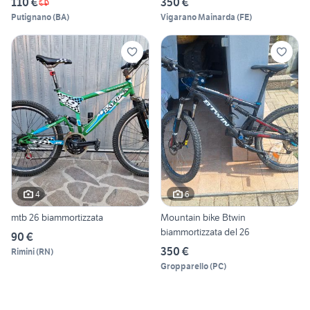
110 €
350 €
Putignano
(
BA
)
Vigarano Mainarda
(
FE
)
4
6
mtb 26 biammortizzata
Mountain bike Btwin
biammortizzata del 26
90 €
350 €
Rimini
(
RN
)
Gropparello
(
PC
)