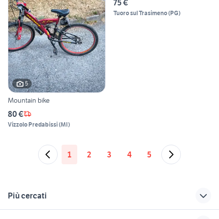
75 €
Tuoro sul Trasimeno
(
PG
)
5
Mountain bike
80 €
Vizzolo Predabissi
(
MI
)
1
2
3
4
5
Più cercati
Correlati
Richerche simili
Suggerimenti