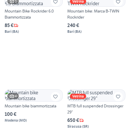
3
Vetrina
Mountain Bike Rockrider 6.0
Mountain bike: Marca B-TWIN
Biammortizzata
Rockrider
85 €
240 €
Bari
(
BA
)
Bari
(
BA
)
4
Vetrina
Mountain bike biammortizzata
MTB full suspended Drossinger
29”
100 €
650 €
Modena
(
MO
)
Siracusa
(
SR
)