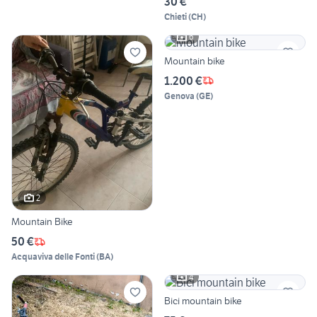
30 €
Chieti
(
CH
)
6
Mountain bike
1.200 €
Genova
(
GE
)
2
Mountain Bike
50 €
Acquaviva delle Fonti
(
BA
)
4
Bici mountain bike