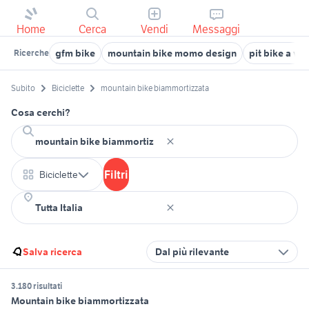
Home
Cerca
Vendi
Messaggi
gfm bike
mountain bike momo design
pit bike a vi
Ricerche
Subito
Biciclette
mountain bike biammortizzata
Cosa cerchi?
Filtri
Biciclette
Salva ricerca
Dal più rilevante
3.180 risultati
Mountain bike biammortizzata