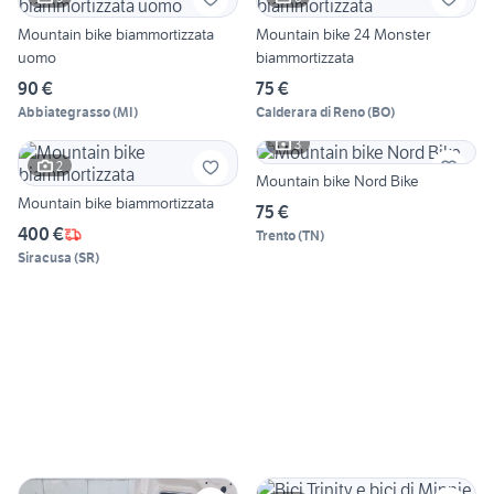
Mountain bike biammortizzata
Mountain bike 24 Monster
uomo
biammortizzata
90 €
75 €
Abbiategrasso
(
MI
)
Calderara di Reno
(
BO
)
3
2
Mountain bike Nord Bike
Mountain bike biammortizzata
75 €
400 €
Trento
(
TN
)
Siracusa
(
SR
)