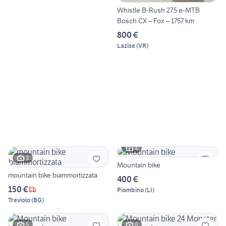
Whistle B-Rush 27.5 e-MTB
Bosch CX – Fox – 1757 km
800 €
Lazise
(
VR
)
4
3
Mountain bike
mountain bike biammortizzata
400 €
150 €
Piombino
(
LI
)
Treviolo
(
BG
)
5
6