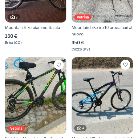
2
Vetrina
Mountain Bike biammortizzata
Mountain bike mx10 orbea pari al
nuovo
160 €
450 €
Erba
(
CO
)
Cozzo
(
PV
)
4
Vetrina