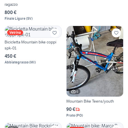
ragazzo
800 €
Finale Ligure
(
SV
)
Vetrina
Bicicletta Mountain bike coppi
spk-01
450 €
Abbiategrasso
(
MI
)
6
Mountain Bike Teens/youth
90 €
Prato
(
PO
)