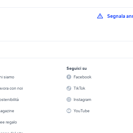
Segnala an
 moto altopascio
moto usate pontedera
t.. moto Toscana
harley moto Firenze
e cinigiano
accessori moto empoli
provincia
lavoro e servizi
elettronica
per la casa e la
Seguici su
person
e viterbo
cf quad
moto CFMOTO CF8
Offerte di lavoro
Informatica
hi siamo
Facebook
Arredam
cf moto Pesaro e Ur
etto
Servizi
Console e Videogiochi
e andria
cf moto 800
Casaling
avora con noi
TikTok
provincia
 a schiera
Candidati in cerca di
Audio/Video
Elettrod
cf moto 125
daf cf accessori aut
ostenibilità
Instagram
lavoro
ape 50
ktm 690 usato
yamaha x-max 400
i
Fotografia
Giardino 
agazine
YouTube
Attrezzature di lavoro
Telefonia
Abbigli
dee regalo
Accesso
e altro