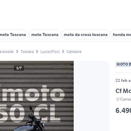
 moto Toscana
moto Toscana
moto da cross toscana
honda mo
e scooter
Toscana
Lucca (Prov)
Camaiore
MOTO 
1/7
22 feb a
Cf M
Camai
6.49