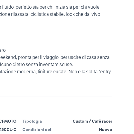
fluido, perfetto sia per chi inizia sia per chi vuole
one rilassata, ciclistica stabile, look che dal vivo
ero
weekend, pronta per il viaggio, per uscire di casa senza
alcuno dietro senza inventare scuse.
tazione moderna, finiture curate. Non è la solita "entry
CFMOTO
Tipologia
Custom / Café racer
450CL-C
Condizioni del
Nuovo