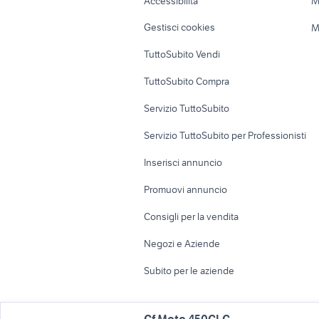
Accessibilità
M
Veicoli commerciali
Case vacanza
Gestisci cookies
M
Uffici e Locali
TuttoSubito Vendi
commerciali
TuttoSubito Compra
Servizio TuttoSubito
Servizio TuttoSubito per Professionisti
Inserisci annuncio
Promuovi annuncio
Consigli per la vendita
Negozi e Aziende
Subito per le aziende