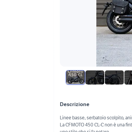
Descrizione
Linee basse, serbatoio scolpito, a
La CFMOTO 450 CL-C non è una finta
uno stile che si fa notare.