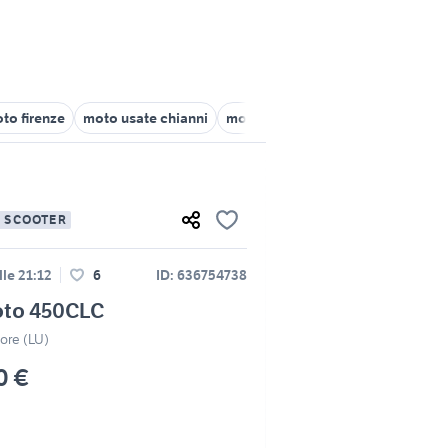
to firenze
moto usate chianni
moto Pisa provincia
moto usat
E SCOOTER
lle 21:12
6
ID: 636754738
oto 450CLC
ore (LU)
0 €