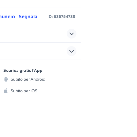
nuncio
Segnala
ID:
636754738
moto usate scansano
moto usate portoferraio
sports e hobby
a
Scarica gratis l'App
00 NK
adattatore cf sd
Animali
Subito per Android
ento e
bino
Accessori per animali
canyon grizl cf sl 8
hi
Subito per iOS
Musica e Film
omestici
o
cf accessori moto
ducati multistrada usata
Libri e Riviste
e Fai da te
Strumenti Musicali
amento e
ri
Sports