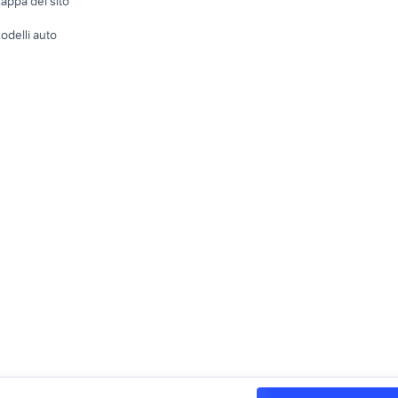
appa del sito
Tutto per
odelli auto