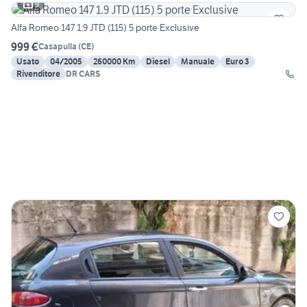
9
Alfa Romeo 147 1.9 JTD (115) 5 porte Exclusive
999 €
Casapulla
(
CE
)
Usato
04/2005
260000 Km
Diesel
Manuale
Euro 3
Rivenditore
DR CARS