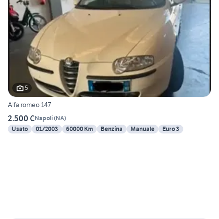
5
Alfa romeo 147
2.500 €
Napoli
(
NA
)
Usato
01/2003
60000 Km
Benzina
Manuale
Euro 3