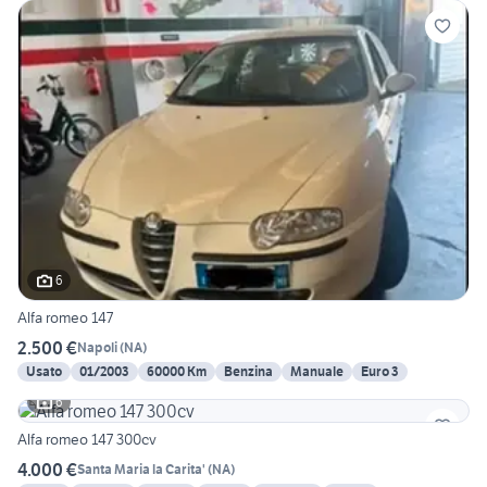
6
Alfa romeo 147
2.500 €
Napoli
(
NA
)
Usato
01/2003
60000 Km
Benzina
Manuale
Euro 3
6
Alfa romeo 147 300cv
4.000 €
Santa Maria la Carita'
(
NA
)