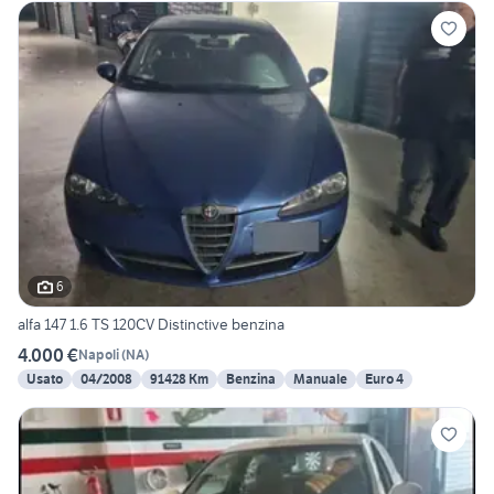
6
alfa 147 1.6 TS 120CV Distinctive benzina
4.000 €
Napoli
(
NA
)
Usato
04/2008
91428 Km
Benzina
Manuale
Euro 4