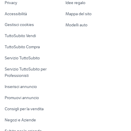
stunt
fiat allis fa 200 usata
Privacy
Idee regalo
Garage e box
Caravan e Camper
Accessibilità
Mappa del sito
Loft, mansarde e
Veicoli commerciali
altro
Gestisci cookies
Modelli auto
Case vacanza
TuttoSubito Vendi
Uffici e Locali
TuttoSubito Compra
commerciali
Servizio TuttoSubito
elettronica
per la casa e la
sports e hobby
Servizio TuttoSubito per
persona
Informatica
Animali
Professionisti
Arredamento e
Console e
Accessori per
Casalinghi
Inserisci annuncio
Videogiochi
animali
Elettrodomestici
Promuovi annuncio
Audio/Video
Musica e Film
Giardino e Fai da te
Consigli per la vendita
Fotografia
Libri e Riviste
Abbigliamento e
Negozi e Aziende
Telefonia
Strumenti Musicali
Accessori
Subito per le aziende