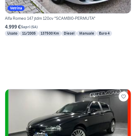
Vetrina
Alfa Romeo 147 jtdm 120cv "SCAMBI0-PERMUTA"
4.999 €
Sapri
(
SA
)
Usato
11/2005
137500 Km
Diesel
Manuale
Euro 4