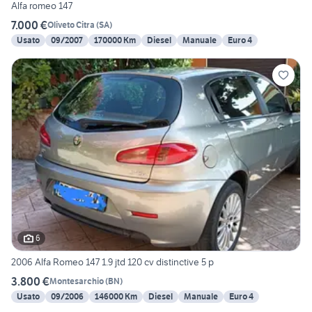
Alfa romeo 147
7.000 €
Oliveto Citra
(
SA
)
Usato
09/2007
170000 Km
Diesel
Manuale
Euro 4
6
2006 Alfa Romeo 147 1.9 jtd 120 cv distinctive 5 p
3.800 €
Montesarchio
(
BN
)
Usato
09/2006
146000 Km
Diesel
Manuale
Euro 4