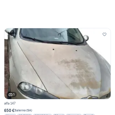
5
alfa 147
650 €
Salerno
(
SA
)