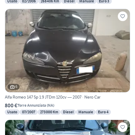
Usato
02/2006
268406 Km
Diesel
Manuale
Euro 3
6
Alfa Romeo 147 5p 1.9 JTDm 120cv — 2007 · Nero Car
800 €
Torre Annunziata
(
NA
)
Usato
07/2007
273000 Km
Diesel
Manuale
Euro 4