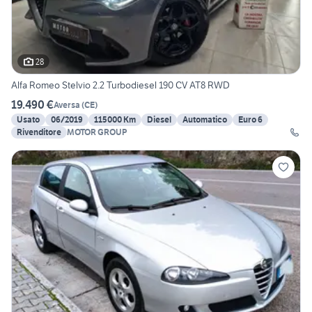
28
Alfa Romeo Stelvio 2.2 Turbodiesel 190 CV AT8 RWD
19.490 €
Aversa
(
CE
)
Usato
06/2019
115000 Km
Diesel
Automatico
Euro 6
Rivenditore
MOTOR GROUP