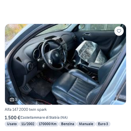
3
Alfa 147 2000 twin spark
1.500 €
Castellammare di Stabia
(
NA
)
Usato
11/2002
170000 Km
Benzina
Manuale
Euro 3