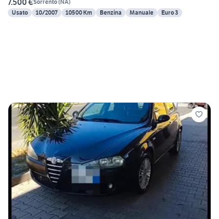
7.500 €
Sorrento
(
NA
)
Usato
10/2007
10500 Km
Benzina
Manuale
Euro 3