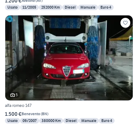
1.200 €
Avellino
(
AV
)
Usato
11/2005
252000 Km
Diesel
Manuale
Euro 4
5
alfa romeo 147
1.500 €
Benevento
(
BN
)
Usato
09/2007
380000 Km
Diesel
Manuale
Euro 4