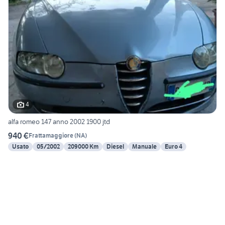
4
alfa romeo 147 anno 2002 1900 jtd
940 €
Frattamaggiore
(
NA
)
Usato
05/2002
209000 Km
Diesel
Manuale
Euro 4