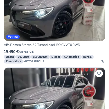
Vetrina
Alfa Romeo Stelvio 2.2 Turbodiesel 190 CV AT8 RWD
19.490 €
Aversa
(
CE
)
Usato
06/2019
115000 Km
Diesel
Automatico
Euro 6
Rivenditore
MOTOR GROUP