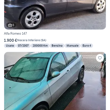
6
Alfa Romeo 147
1.900 €
Nocera Inferiore
(
SA
)
Usato
07/2007
200000 Km
Benzina
Manuale
Euro 4