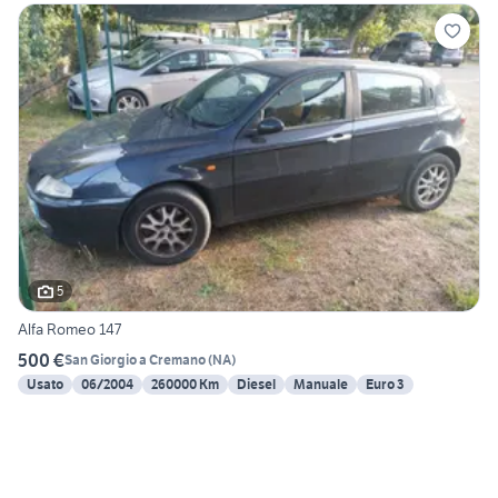
5
Alfa Romeo 147
500 €
San Giorgio a Cremano
(
NA
)
Usato
06/2004
260000 Km
Diesel
Manuale
Euro 3