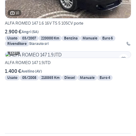
10
ALFA ROMEO 147 1.6 16V TS 5 105CV porte
2.900 €
Angri
(
SA
)
Usato
03/2007
220000 Km
Benzina
Manuale
Euro 6
Rivenditore
Starauto srl
6
ALFA ROMEO 147 1.9JTD
1.400 €
Avellino
(
AV
)
Usato
05/2008
218865 Km
Diesel
Manuale
Euro 4