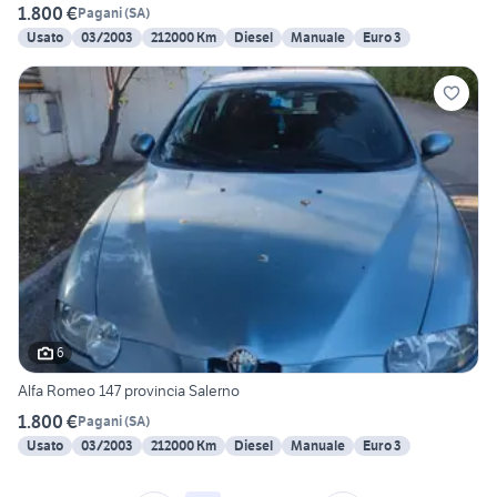
1.800 €
Pagani
(
SA
)
Usato
03/2003
212000 Km
Diesel
Manuale
Euro 3
6
Alfa Romeo 147 provincia Salerno
1.800 €
Pagani
(
SA
)
Usato
03/2003
212000 Km
Diesel
Manuale
Euro 3