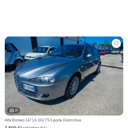
19
Alfa Romeo 147 1.6 16V TS 5 porte Distinctive
2.800 €
Sant'Antimo
(
NA
)