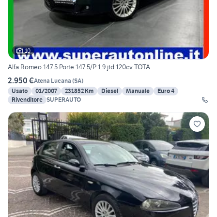
10
Alfa Romeo 147 5 Porte 147 5/P 1.9 jtd 120cv TOTA
2.950 €
Atena Lucana
(
SA
)
Usato
01/2007
231852 Km
Diesel
Manuale
Euro 4
Rivenditore
SUPERAUTO