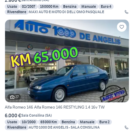
Usato
02/2007
150000 Km
Benzina
Manuale
Euro 4
Rivenditore
MAXI AUTO E MOTO DI DELL'OMO PASQUALE
27
Alfa Romeo 146 Alfa Romeo 146 RESTYLING 1.4 16v TW
6.000 €
Sala Consilina
(
SA
)
Usato
10/2000
65000 Km
Benzina
Manuale
Euro 2
Rivenditore
AUTO 1000 DE ANGELIS - SALA CONSILINA