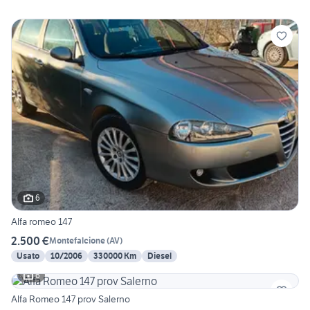
6
Alfa romeo 147
2.500 €
Montefalcione
(
AV
)
Usato
10/2006
330000 Km
Diesel
6
Alfa Romeo 147 prov Salerno