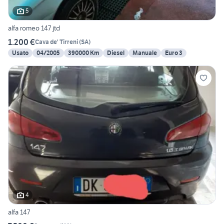
5
alfa romeo 147 jtd
1.200 €
Cava de' Tirreni
(
SA
)
Usato
04/2005
390000 Km
Diesel
Manuale
Euro 3
4
alfa 147