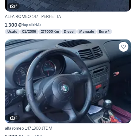
6
ALFA ROMEO 147 - PERFETTA
1.300 €
Napoli
(
NA
)
Usato
01/2006
277000 Km
Diesel
Manuale
Euro 4
4
alfa romeo 147 1900 JTDM