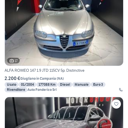
17
ALFA ROMEO 147 1.9 JTD 115CV 5p. Distinctive
2.200 €
Giugliano in Campania
(
NA
)
Usato
01/2004
177088 Km
Diesel
Manuale
Euro 3
Rivenditore
Auto Fonderico Srl