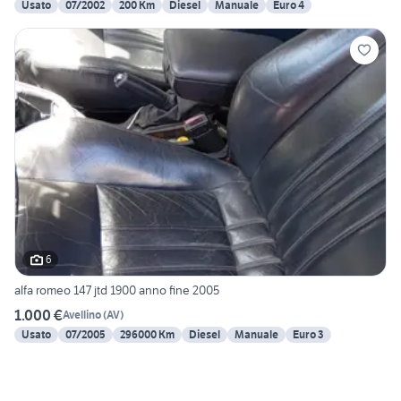
Usato
07/2002
200 Km
Diesel
Manuale
Euro 4
6
alfa romeo 147 jtd 1900 anno fine 2005
1.000 €
Avellino
(
AV
)
Usato
07/2005
296000 Km
Diesel
Manuale
Euro 3