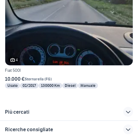
4
Fiat 500l
10.000 €
Stornarella
(
FG
)
Usato
02/2017
130000 Km
Diesel
Manuale
Più cercati
Correlati
Richerche simili
Suggerimenti
Ricerche consigliate
volkswagen san
fiat doblo Lecce
renault captur lecce