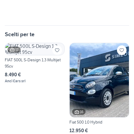
Scelti per te
17
FIAT 500L S-Design 1.3 Multijet
95cv
8.490 €
Anci Cars srl
16
Fiat 500 1.0 Hybrid
12.950 €