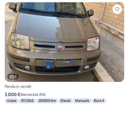
6
Panda in vendit
3.000 €
Stornarella
(
FG
)
Usato
07/2010
250000 Km
Diesel
Manuale
Euro 4