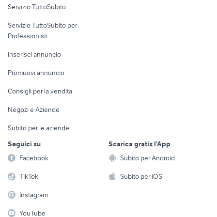
Servizio TuttoSubito
elettronica
per la casa e la
sports e hobby
Servizio TuttoSubito per
persona
Informatica
Animali
Professionisti
Arredamento e
Console e
Accessori per
Casalinghi
Inserisci annuncio
Videogiochi
animali
Elettrodomestici
Promuovi annuncio
Audio/Video
Musica e Film
Giardino e Fai da te
Consigli per la vendita
Fotografia
Libri e Riviste
Abbigliamento e
Negozi e Aziende
Telefonia
Strumenti Musicali
Accessori
Subito per le aziende
Sports
Tutto per i bambini
Seguici su
Scarica gratis l'App
Biciclette
Facebook
Subito per Android
Collezionismo
TikTok
Subito per iOS
Instagram
YouTube