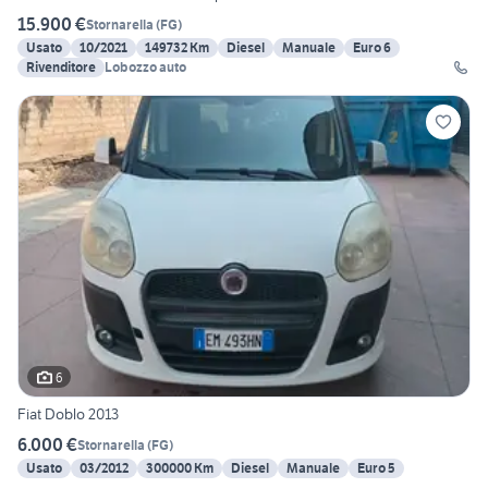
15.900 €
Stornarella
(
FG
)
Usato
10/2021
149732 Km
Diesel
Manuale
Euro 6
Rivenditore
Lobozzo auto
6
Fiat Doblo 2013
6.000 €
Stornarella
(
FG
)
Usato
03/2012
300000 Km
Diesel
Manuale
Euro 5