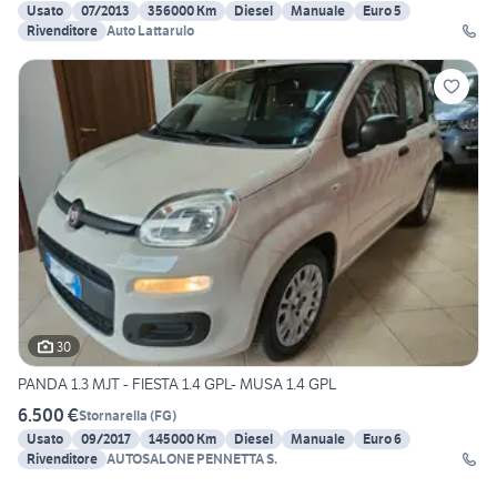
Usato
07/2013
356000 Km
Diesel
Manuale
Euro 5
Rivenditore
Auto Lattarulo
30
PANDA 1.3 MJT - FIESTA 1.4 GPL- MUSA 1.4 GPL
6.500 €
Stornarella
(
FG
)
Usato
09/2017
145000 Km
Diesel
Manuale
Euro 6
Rivenditore
AUTOSALONE PENNETTA S.