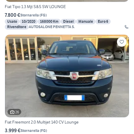
Fiat Tipo 1.3 Mjt S&S SW LOUNGE
7.800 €
Stornarella
(
FG
)
Usato
10/2020
168000 Km
Diesel
Manuale
Euro 6
Rivenditore
AUTOSALONE PENNETTA S.
26
Fiat Freemont 2.0 Multijet 140 CV Lounge
3.999 €
Stornarella
(
FG
)