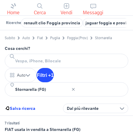
Home
Cerca
Vendi
Messaggi
renault clio Foggia provincia
jaguar foggia e provinci
Ricerche
Subito
Auto
Fiat
Puglia
Foggia (Prov)
Stornarella
Cosa cerchi?
Filtri +1
Auto
Salva ricerca
Dal più rilevante
7 risultati
FIAT usata in vendita a Stornarella (FG)