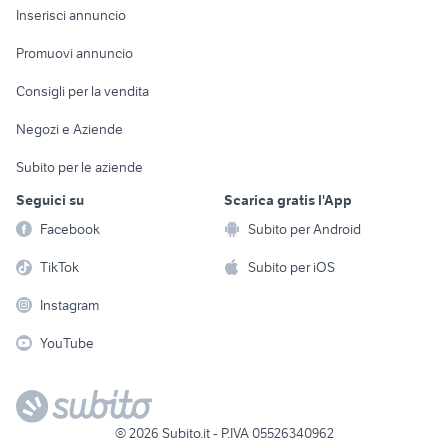
Console e
Accessori per
Casalinghi
Inserisci annuncio
Videogiochi
animali
Elettrodomestici
Promuovi annuncio
Audio/Video
Musica e Film
Giardino e Fai da te
Consigli per la vendita
Fotografia
Libri e Riviste
Abbigliamento e
Negozi e Aziende
Telefonia
Strumenti Musicali
Accessori
Subito per le aziende
Sports
Tutto per i bambini
Seguici su
Scarica gratis l'App
Biciclette
Facebook
Subito per Android
Collezionismo
TikTok
Subito per iOS
Instagram
YouTube
©
2026
Subito.it - P.IVA 05526340962