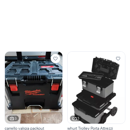
3
5
carrello valigia packout
whurt Trolley Porta Attrezzi