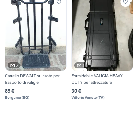
6
3
Carrello DEWALT su ruote per
Formidabile VALIGIA HEAVY
trasporto di valigie
DUTY per attrezzatura
85 €
30 €
Bergamo
(
BG
)
Vittorio Veneto
(
TV
)