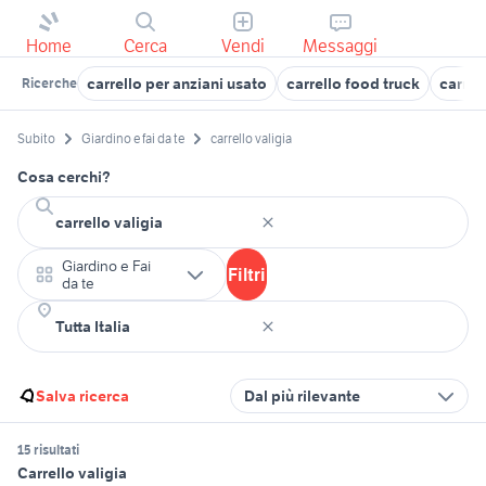
Home
Cerca
Vendi
Messaggi
carrello per anziani usato
carrello food truck
carrel
Ricerche
Subito
Giardino e fai da te
carrello valigia
Cosa cerchi?
Giardino e Fai
Filtri
da te
Salva ricerca
Dal più rilevante
15 risultati
Carrello valigia