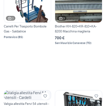
3
3
Carrelli Per Trasporto Bombole
Brother KH-820+KR-810+KA-
Gas - Saldatrice
8200 Macchina maglieria
Pontevico
(
BS
)
700 €
San Maurizio Canavese
(
TO
)
Valigia allestita Fervi 54 utensili -