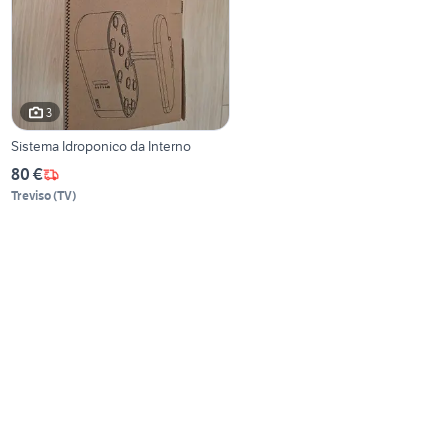
3
Sistema Idroponico da Interno
80 €
Treviso
(
TV
)