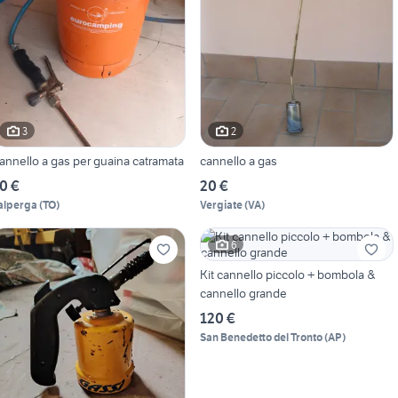
3
2
Cannello a gas per guaina catramata
cannello a gas
0 €
20 €
alperga
(
TO
)
Vergiate
(
VA
)
6
Kit cannello piccolo + bombola &
cannello grande
120 €
San Benedetto del Tronto
(
AP
)