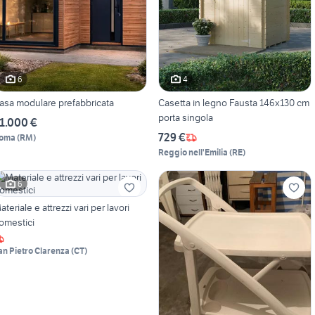
6
4
asa modulare prefabbricata
Casetta in legno Fausta 146x130 cm
porta singola
1.000 €
729 €
oma
(
RM
)
Reggio nell'Emilia
(
RE
)
6
ateriale e attrezzi vari per lavori
omestici
an Pietro Clarenza
(
CT
)