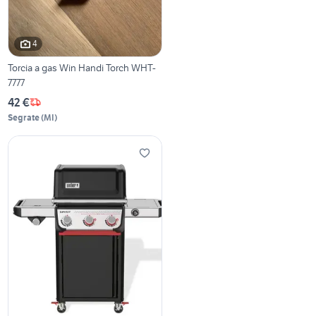
4
Torcia a gas Win Handi Torch WHT-
7777
42 €
Segrate
(
MI
)