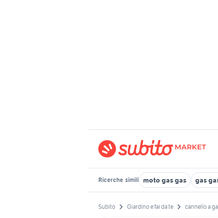
moto gas gas
gas ga
Ricerche
simili
Subito
Giardino e fai da te
cannello a g