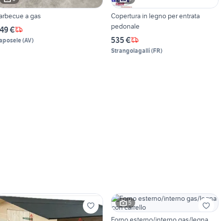
arbecue a gas
Copertura in legno per entrata
pedonale
49 €
535 €
aposele
(
AV
)
Strangolagalli
(
FR
)
5
Forno esterno/interno gas/legna