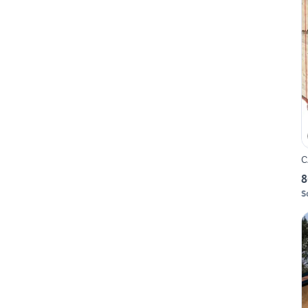
C
8
S