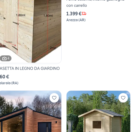
con carrello
1.399 €
Arezzo
(
AR
)
4
ASETTA IN LEGNO DA GIARDINO
60 €
olarolo
(
RA
)