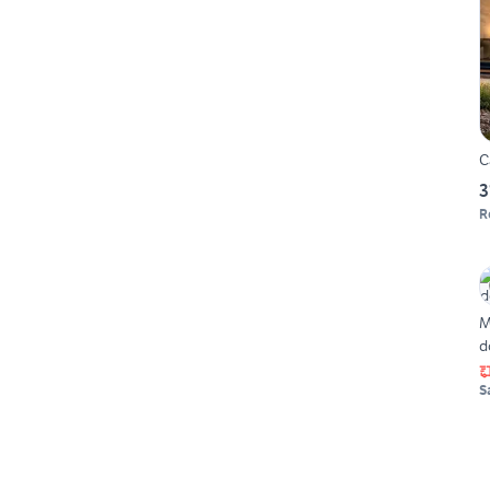
C
3
R
M
d
S