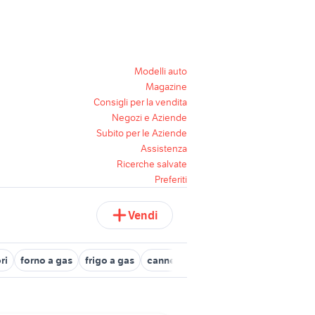
Modelli auto
Magazine
Consigli per la vendita
Negozi e Aziende
Subito per le Aziende
Assistenza
Ricerche salvate
Preferiti
Vendi
ri
forno a gas
frigo a gas
cannello per guaina
cannello sald