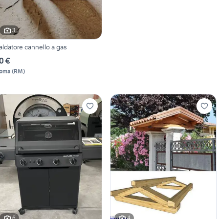
3
aldatore cannello a gas
0 €
oma
(
RM
)
6
4