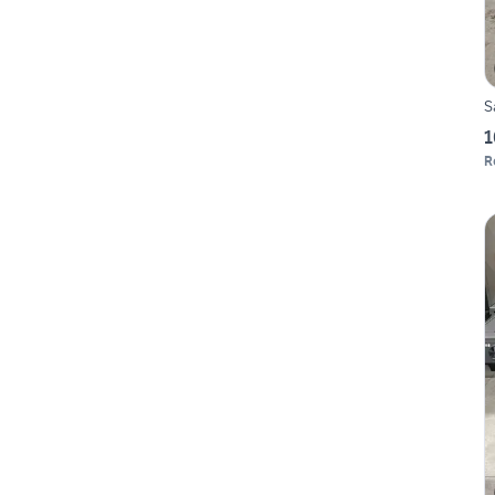
S
1
R