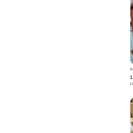
b
1
L