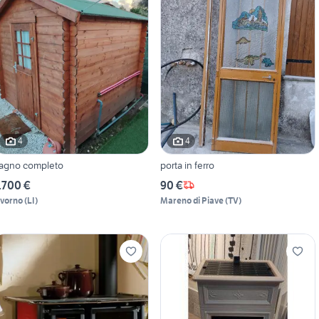
4
4
agno completo
porta in ferro
.700 €
90 €
ivorno
(
LI
)
Mareno di Piave
(
TV
)