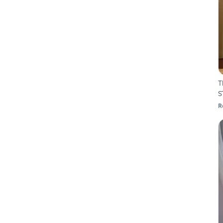
T
S
R