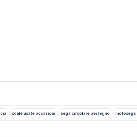
ncia
scale usate occasioni
sega circolare per legno
motosega 