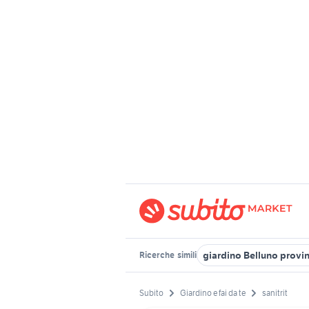
giardino Belluno provi
Ricerche
simili
Subito
Giardino e fai da te
sanitrit