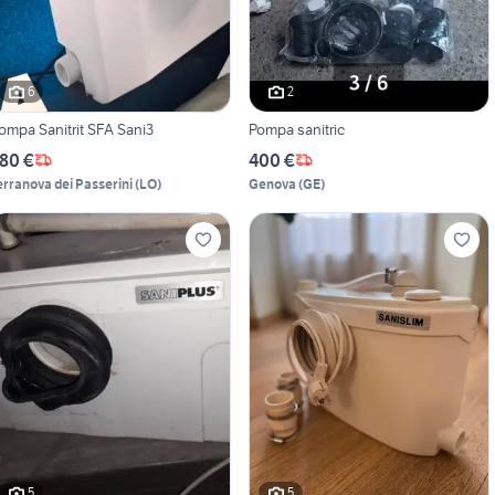
6
2
ompa Sanitrit SFA Sani3
Pompa sanitric
80 €
400 €
erranova dei Passerini
(
LO
)
Genova
(
GE
)
5
5