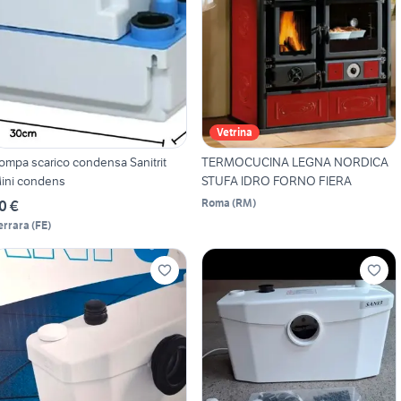
Vetrina
ompa scarico condensa Sanitrit
TERMOCUCINA LEGNA NORDICA
ini condens
STUFA IDRO FORNO FIERA
Roma
(
RM
)
0 €
errara
(
FE
)