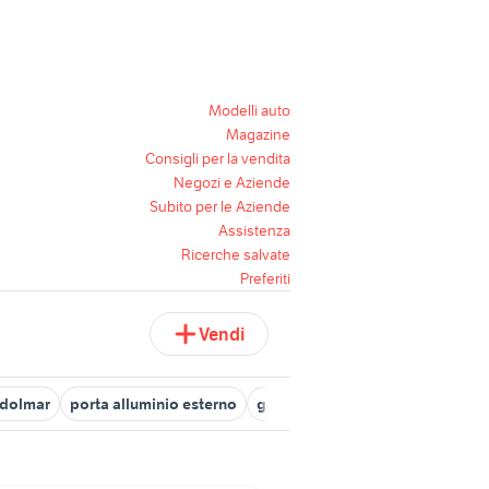
Modelli auto
Magazine
Consigli per la vendita
Negozi e Aziende
Subito per le Aziende
Assistenza
Ricerche salvate
Preferiti
Vendi
dolmar
porta alluminio esterno
gazebo in ferro
pompa vernici