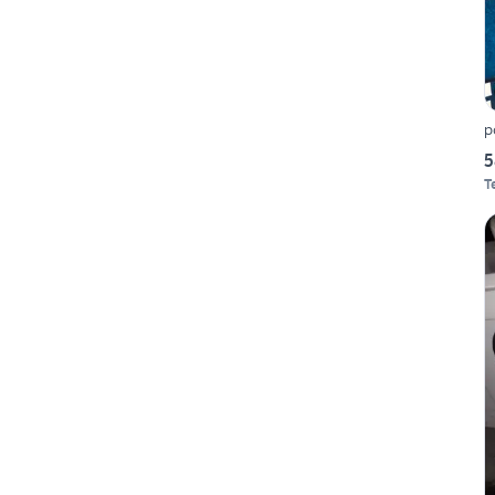
p
5
T