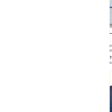
p
M
7
F