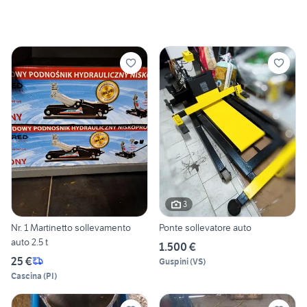
3
Nr. 1 Martinetto sollevamento
Ponte sollevatore auto
auto 2.5 t
1.500 €
25 €
Guspini
(
VS
)
Cascina
(
PI
)