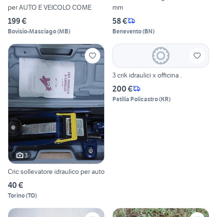
per AUTO E VEICOLO COME
mm
199 €
58 €
Bovisio-Masciago
(
MB
)
Benevento
(
BN
)
3 crik idraulici x officina .
200 €
Petilia Policastro
(
KR
)
3
Cric sollevatore idraulico per auto
40 €
Torino
(
TO
)