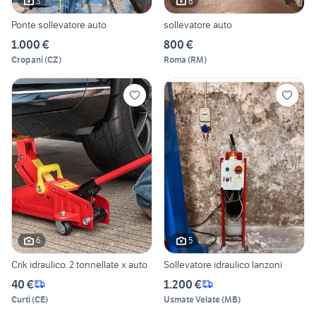
3
6
Ponte sollevatore auto
sollevatore auto
1.000 €
800 €
Cropani
(
CZ
)
Roma
(
RM
)
6
5
Crik idraulico. 2 tonnellate x auto
Sollevatore idraulico lanzoni
40 €
1.200 €
Curti
(
CE
)
Usmate Velate
(
MB
)