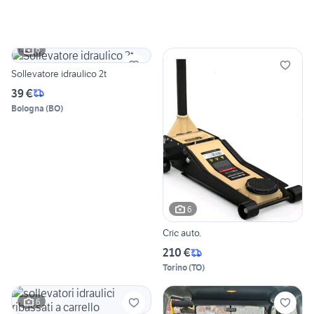
6
Sollevatore idraulico 2t
39 €
Bologna
(
BO
)
6
Cric auto.
210 €
Torino
(
TO
)
6