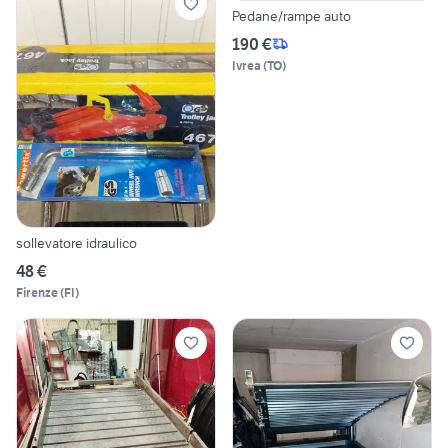
Pedane/rampe auto
190 €
Ivrea
(
TO
)
sollevatore idraulico
48 €
Firenze
(
FI
)