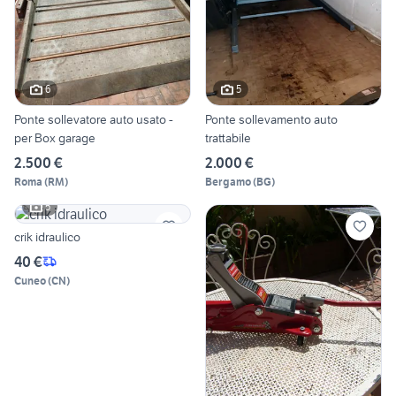
6
5
Ponte sollevatore auto usato -
Ponte sollevamento auto
per Box garage
trattabile
2.500 €
2.000 €
Roma
(
RM
)
Bergamo
(
BG
)
5
crik idraulico
40 €
Cuneo
(
CN
)