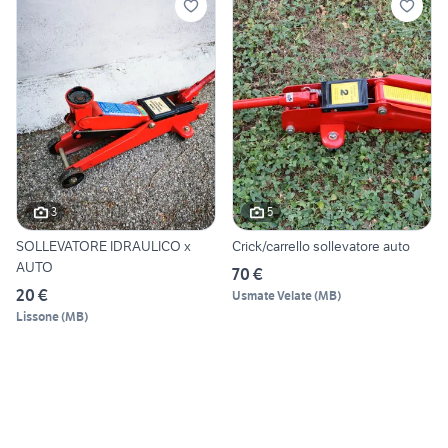
3
5
SOLLEVATORE IDRAULICO x
Crick/carrello sollevatore auto
AUTO
70 €
20 €
Usmate Velate
(
MB
)
Lissone
(
MB
)