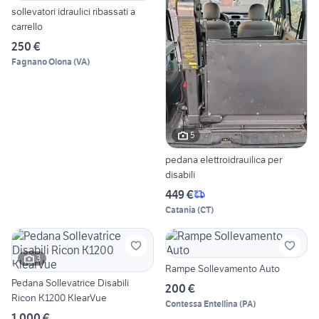
sollevatori idraulici ribassati a
carrello
250 €
Fagnano Olona
(
VA
)
5
pedana elettroidrauilica per
disabili
449 €
Catania
(
CT
)
3
Rampe Sollevamento Auto
Pedana Sollevatrice Disabili
200 €
Ricon K1200 KlearVue
Contessa Entellina
(
PA
)
1.000 €