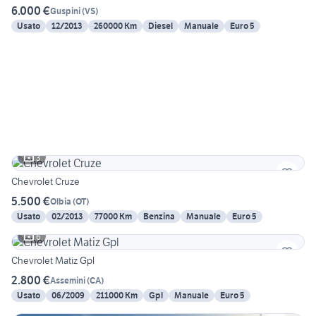
6.000 €
Guspini
(
VS
)
Usato
12/2013
260000 Km
Diesel
Manuale
Euro 5
3
Chevrolet Cruze
5.500 €
Olbia
(
OT
)
Usato
02/2013
77000 Km
Benzina
Manuale
Euro 5
6
Chevrolet Matiz Gpl
2.800 €
Assemini
(
CA
)
Usato
06/2009
211000 Km
Gpl
Manuale
Euro 5