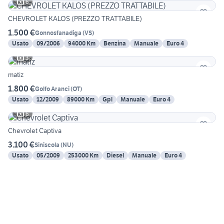
6
CHEVROLET KALOS (PREZZO TRATTABILE)
1.500 €
Gonnosfanadiga
(
VS
)
Usato
09/2006
94000 Km
Benzina
Manuale
Euro 4
3
matiz
1.800 €
Golfo Aranci
(
OT
)
Usato
12/2009
89000 Km
Gpl
Manuale
Euro 4
6
Chevrolet Captiva
3.100 €
Siniscola
(
NU
)
Usato
05/2009
253000 Km
Diesel
Manuale
Euro 4