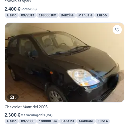
chevrolet spark
2.400 €
Sorso
(
SS
)
Usato
09/2013
118000 Km
Benzina
Manuale
Euro 5
6
Chevrolet Matiz del 2005
2.300 €
Maracalagonis
(
CA
)
Usato
09/2005
180000 Km
Benzina
Manuale
Euro 4