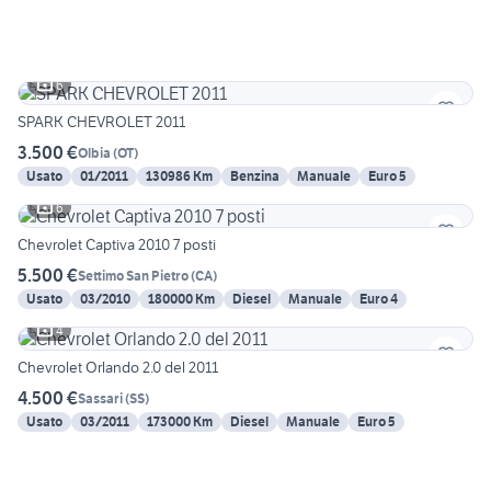
6
SPARK CHEVROLET 2011
3.500 €
Olbia
(
OT
)
Usato
01/2011
130986 Km
Benzina
Manuale
Euro 5
6
Chevrolet Captiva 2010 7 posti
5.500 €
Settimo San Pietro
(
CA
)
Usato
03/2010
180000 Km
Diesel
Manuale
Euro 4
4
Chevrolet Orlando 2.0 del 2011
4.500 €
Sassari
(
SS
)
Usato
03/2011
173000 Km
Diesel
Manuale
Euro 5