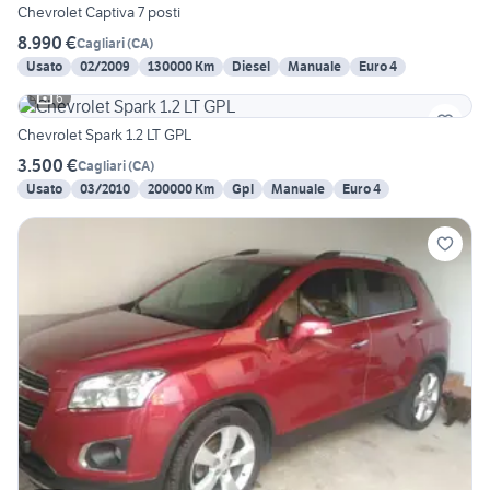
Chevrolet Captiva 7 posti
8.990 €
Cagliari
(
CA
)
Usato
02/2009
130000 Km
Diesel
Manuale
Euro 4
6
Chevrolet Spark 1.2 LT GPL
3.500 €
Cagliari
(
CA
)
Usato
03/2010
200000 Km
Gpl
Manuale
Euro 4