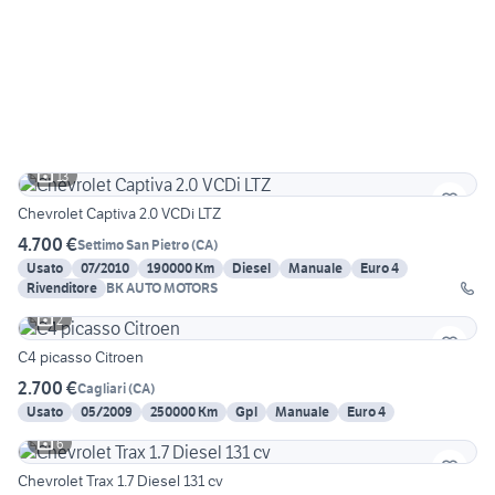
13
Chevrolet Captiva 2.0 VCDi LTZ
4.700 €
Settimo San Pietro
(
CA
)
Usato
07/2010
190000 Km
Diesel
Manuale
Euro 4
Rivenditore
BK AUTO MOTORS
2
C4 picasso Citroen
2.700 €
Cagliari
(
CA
)
Usato
05/2009
250000 Km
Gpl
Manuale
Euro 4
6
Chevrolet Trax 1.7 Diesel 131 cv