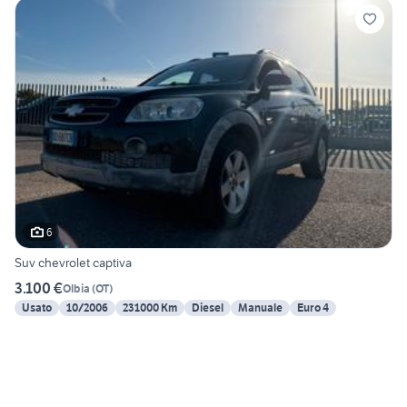
6
Suv chevrolet captiva
3.100 €
Olbia
(
OT
)
Usato
10/2006
231000 Km
Diesel
Manuale
Euro 4