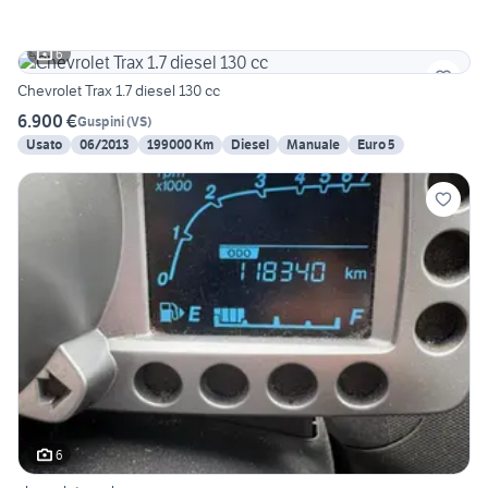
6
Chevrolet Trax 1.7 diesel 130 cc
6.900 €
Guspini
(
VS
)
Usato
06/2013
199000 Km
Diesel
Manuale
Euro 5
6