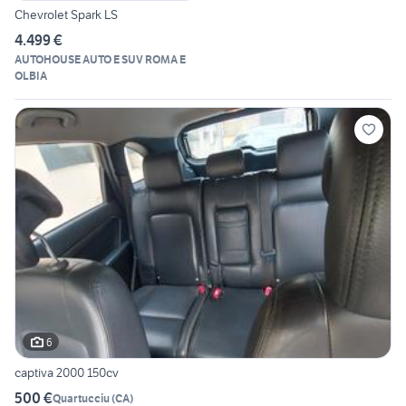
Chevrolet Spark LS
4.499 €
AUTOHOUSE AUTO E SUV ROMA E
OLBIA
6
captiva 2000 150cv
500 €
Quartucciu
(
CA
)