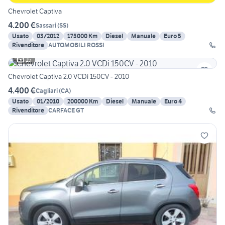
Chevrolet Captiva
4.200 €
Sassari
(
SS
)
Usato
03/2012
175000 Km
Diesel
Manuale
Euro 5
Rivenditore
AUTOMOBILI ROSSI
15
Chevrolet Captiva 2.0 VCDi 150CV - 2010
4.400 €
Cagliari
(
CA
)
Usato
01/2010
200000 Km
Diesel
Manuale
Euro 4
Rivenditore
CARFACE GT