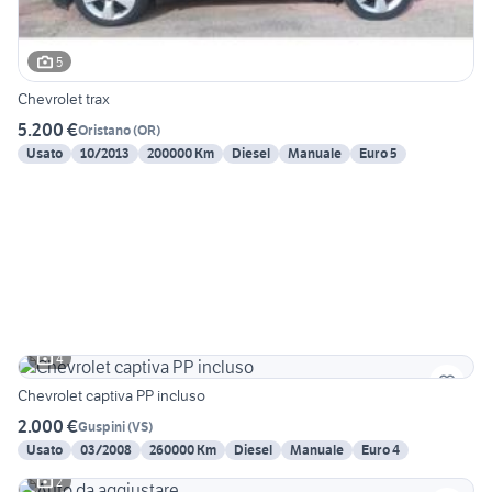
5
Chevrolet trax
5.200 €
Oristano
(
OR
)
Usato
10/2013
200000 Km
Diesel
Manuale
Euro 5
4
Chevrolet captiva PP incluso
2.000 €
Guspini
(
VS
)
Usato
03/2008
260000 Km
Diesel
Manuale
Euro 4
2