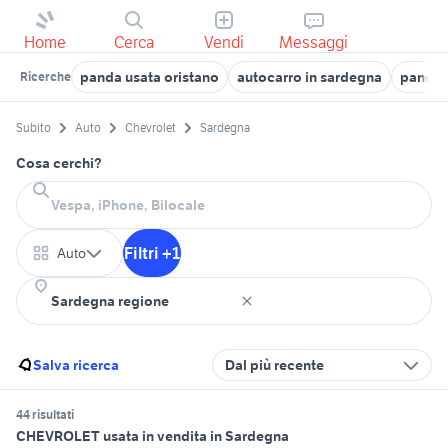
Home
Cerca
Vendi
Messaggi
panda usata oristano
autocarro in sardegna
panda 
Ricerche
Subito
Auto
Chevrolet
Sardegna
Cosa cerchi?
Filtri +1
Auto
Salva ricerca
Dal più recente
44 risultati
CHEVROLET usata in vendita in Sardegna