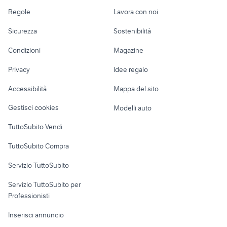
Accessori Auto
Camere/Posti letto
Servizi
provincia
antonio carraro
camion cisterna
piccolo
Regole
Lavora con noi
vw tiguan auto
benna escavatore
Moto e Scooter
Ville singole e a
Candidati in cerca di
autonegozio
trattori agricoli veicoli
iveco stralis 500
veicoli commerciali
Sicurezza
Sostenibilità
schiera
lavoro
commerciali Roma provincia
minonzio
Accessori Moto
volvo escavatori
affitto locali Trieste
fiat 805
furgone telonato
Condizioni
Magazine
Terreni e rustici
Attrezzature di
escavatore 25
Nautica
lavoro
attivitÃƒÂ in vendita genova
vibrocultore usato
quintali
Privacy
Idee regalo
Garage e box
locali commerciali in affitto
Caravan e Camper
cassoni scarrabili
affitto locali Treviso provincia
Accessibilità
Mappa del sito
sulmona
Loft, mansarde e
usati
Veicoli commerciali
altro
Gestisci cookies
Modelli auto
Case vacanza
TuttoSubito Vendi
Uffici e Locali
TuttoSubito Compra
commerciali
Servizio TuttoSubito
elettronica
per la casa e la
sports e hobby
Servizio TuttoSubito per
persona
Informatica
Animali
Professionisti
Arredamento e
Console e
Accessori per
Casalinghi
Inserisci annuncio
Videogiochi
animali