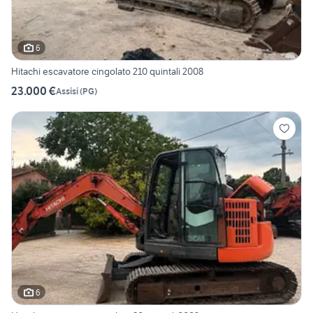
6
Hitachi escavatore cingolato 210 quintali 2008
23.000 €
Assisi
(
PG
)
6