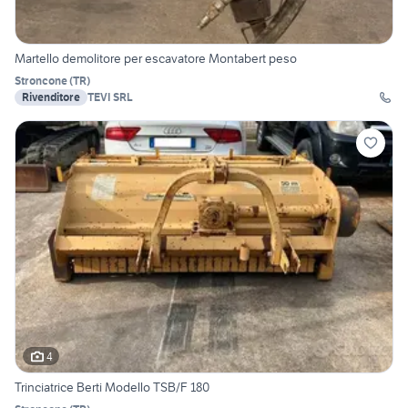
Martello demolitore per escavatore Montabert peso
Stroncone
(
TR
)
Rivenditore
TEVI SRL
4
Trinciatrice Berti Modello TSB/F 180