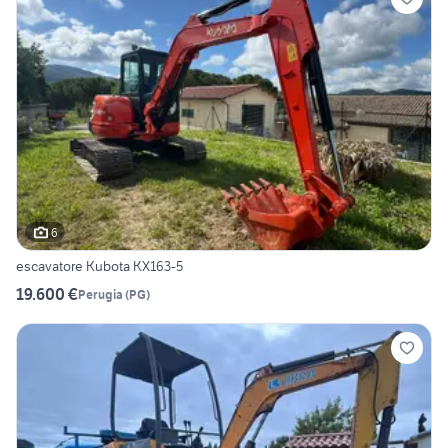
6
escavatore Kubota KX163-5
19.600 €
Perugia
(
PG
)