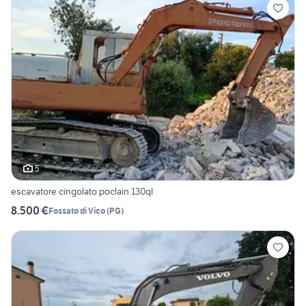
5
escavatore cingolato poclain 130ql
8.500 €
Fossato di Vico
(
PG
)