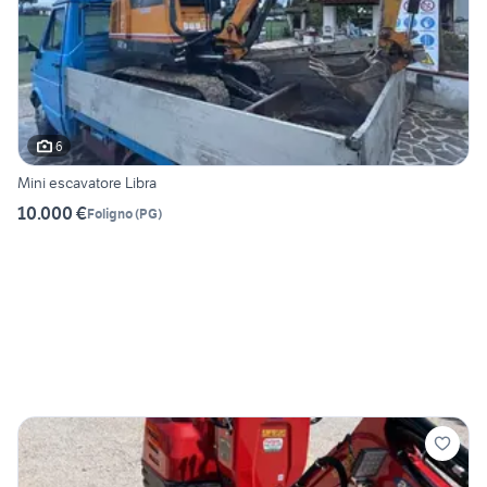
6
Mini escavatore Libra
10.000 €
Foligno
(
PG
)