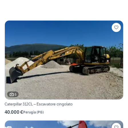
6
Caterpillar 312CL – Escavatore cingolato
40.000 €
Perugia
(
PG
)