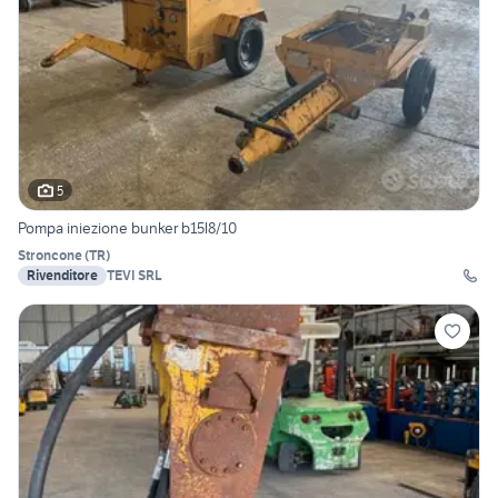
5
Pompa iniezione bunker b15l8/10
Stroncone
(
TR
)
Rivenditore
TEVI SRL