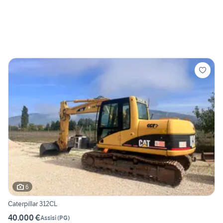
6
Caterpillar 312CL
40.000 €
Assisi
(
PG
)