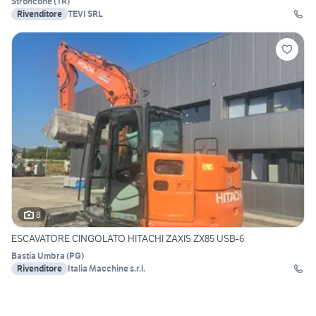
Stroncone
(
TR
)
Rivenditore
TEVI SRL
8
ESCAVATORE CINGOLATO HITACHI ZAXIS ZX85 USB-6
Bastia Umbra
(
PG
)
Rivenditore
Italia Macchine s.r.l.