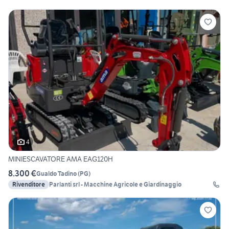
4
MINIESCAVATORE AMA EAG120H
8.300 €
Gualdo Tadino
(
PG
)
Rivenditore
Parlanti srl - Macchine Agricole e Giardinaggio