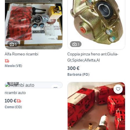
6
3
Alfa Romeo ricambi
Coppia pinza freno ant.Giulia-
Gt,Spider,Alfetta,Al
Meolo
(
VE
)
300 €
Barbona
(
PD
)
6
ricambi auto
100 €
Como
(
CO
)