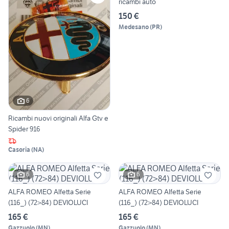
ricambi auto
150 €
Medesano
(
PR
)
6
Ricambi nuovi originali Alfa Gtv e
Spider 916
Casoria
(
NA
)
6
6
ALFA ROMEO Alfetta Serie
ALFA ROMEO Alfetta Serie
(116_) (72>84) DEVIOLUCI
(116_) (72>84) DEVIOLUCI
165 €
165 €
Gazzuolo
(
MN
)
Gazzuolo
(
MN
)