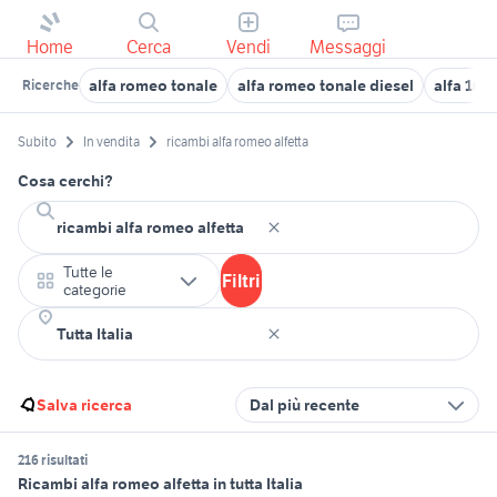
Home
Cerca
Vendi
Messaggi
alfa romeo tonale
alfa romeo tonale diesel
alfa 164
Ricerche
Subito
In vendita
ricambi alfa romeo alfetta
Cosa cerchi?
Tutte le
Filtri
categorie
Salva ricerca
Dal più recente
216 risultati
Ricambi alfa romeo alfetta in tutta Italia