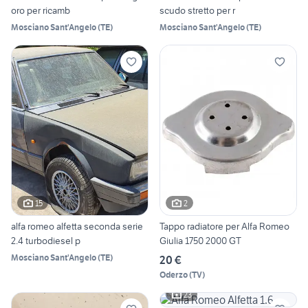
oro per ricamb
scudo stretto per r
Mosciano Sant'Angelo
(
TE
)
Mosciano Sant'Angelo
(
TE
)
15
2
alfa romeo alfetta seconda serie
Tappo radiatore per Alfa Romeo
2.4 turbodiesel p
Giulia 1750 2000 GT
Mosciano Sant'Angelo
(
TE
)
20 €
Oderzo
(
TV
)
23