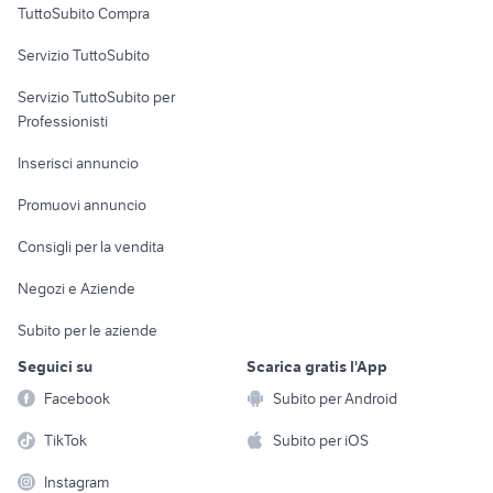
TuttoSubito Compra
commerciali
Servizio TuttoSubito
elettronica
per la casa e la
sports e hobby
Servizio TuttoSubito per
persona
Informatica
Animali
Professionisti
Arredamento e
Console e
Accessori per
Casalinghi
Inserisci annuncio
Videogiochi
animali
Elettrodomestici
Promuovi annuncio
Audio/Video
Musica e Film
Giardino e Fai da te
Consigli per la vendita
Fotografia
Libri e Riviste
Abbigliamento e
Negozi e Aziende
Telefonia
Strumenti Musicali
Accessori
Subito per le aziende
Sports
Tutto per i bambini
Seguici su
Scarica gratis l'App
Biciclette
Facebook
Subito per Android
Collezionismo
TikTok
Subito per iOS
Instagram