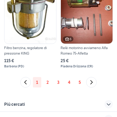
6
Filtro benzina, regolatore di
Relè motorino avviameno Alfa
pressione KING
Romeo 75-Alfetta
115 €
25 €
Barbona
(
PD
)
Piadena Drizzona
(
CR
)
1
2
3
4
5
Più cercati
Correlati
Richerche simili
Suggerimenti