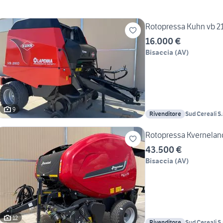
Rotopressa Kuhn vb 2
16.000 €
Bisaccia
(
AV
)
9
Rivenditore
Sud Cereali S.r
Rotopressa Kverneland
43.500 €
Bisaccia
(
AV
)
12
Rivenditore
Sud Cereali S.r