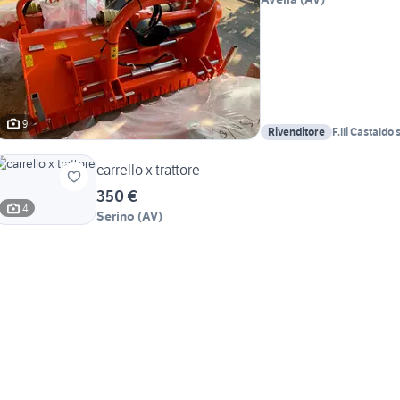
9
Rivenditore
F.lli Castaldo s
carrello x trattore
350 €
4
Serino
(
AV
)