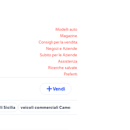
Modelli auto
Magazine
Consigli per la vendita
Negozi e Aziende
Subito per le Aziende
Assistenza
Ricerche salvate
Preferiti
Vendi
 Sicilia
veicoli commerciali Cameri
iveco vm 90
rimorchio ag