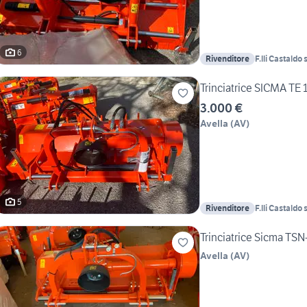
6
Rivenditore
F.lli Castaldo s
Trinciatrice SICMA TE
3.000 €
Avella
(
AV
)
5
Rivenditore
F.lli Castaldo s
Trinciatrice Sicma TS
Avella
(
AV
)