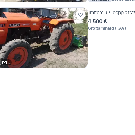
Trattore 315 dopp
4.500 €
Grottaminarda
(
AV
)
5