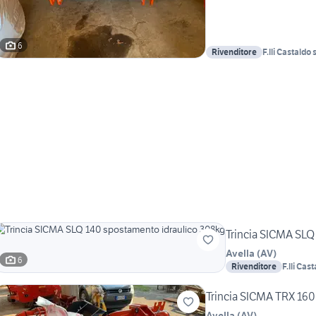
6
Rivenditore
F.lli Castaldo s
Trincia SICMA SLQ
Avella
(
AV
)
6
Rivenditore
F.lli Cast
Trincia SICMA TRX 160
Avella
(
AV
)