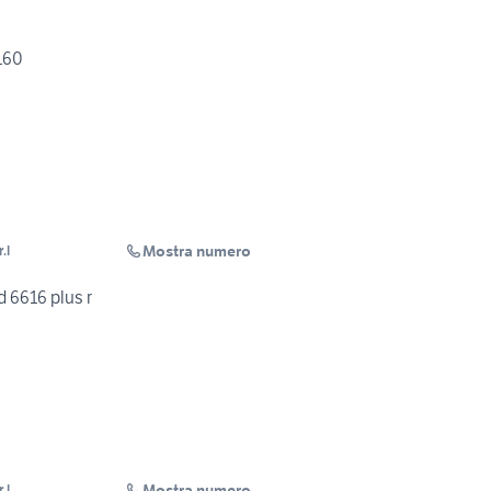
160
Mostra numero
.l
 6616 plus r
Mostra numero
.l