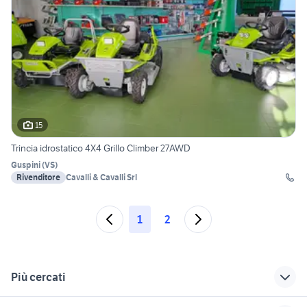
15
Trincia idrostatico 4X4 Grillo Climber 27AWD
Guspini
(
VS
)
Rivenditore
Cavalli & Cavalli Srl
1
2
Più cercati
Correlati
Richerche simili
Suggerimenti