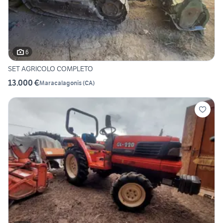
6
SET AGRICOLO COMPLETO
13.000 €
Maracalagonis
(
CA
)