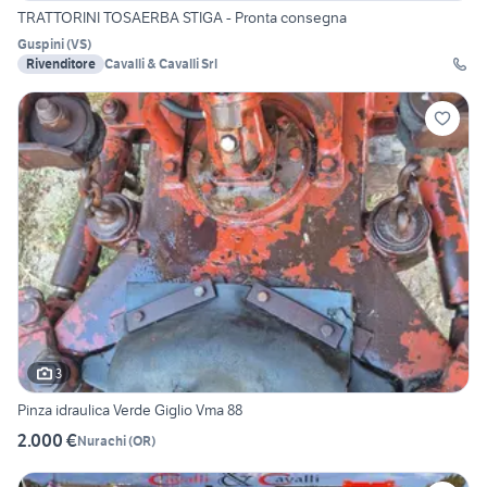
TRATTORINI TOSAERBA STIGA - Pronta consegna
Guspini
(
VS
)
Rivenditore
Cavalli & Cavalli Srl
3
Pinza idraulica Verde Giglio Vma 88
2.000 €
Nurachi
(
OR
)