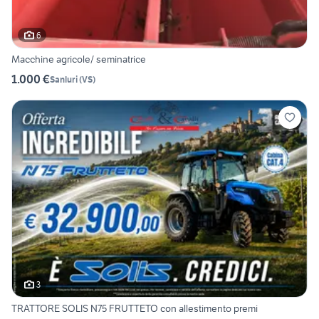
6
Macchine agricole/ seminatrice
1.000 €
Sanluri
(
VS
)
3
TRATTORE SOLIS N75 FRUTTETO con allestimento premi