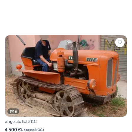
6
cingolato fiat 311C
4.500 €
Ussassai
(
OG
)