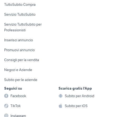
Uffici e Locali
TuttoSubito Compra
commerciali
Servizio TuttoSubito
elettronica
per la casa e la
sports e hobby
Servizio TuttoSubito per
persona
Informatica
Animali
Professionisti
Arredamento e
Console e
Accessori per
Casalinghi
Inserisci annuncio
Videogiochi
animali
Elettrodomestici
Promuovi annuncio
Audio/Video
Musica e Film
Giardino e Fai da te
Consigli per la vendita
Fotografia
Libri e Riviste
Abbigliamento e
Negozi e Aziende
Telefonia
Strumenti Musicali
Accessori
Subito per le aziende
Sports
Tutto per i bambini
Seguici su
Scarica gratis l'App
Biciclette
Facebook
Subito per Android
Collezionismo
TikTok
Subito per iOS
Instagram