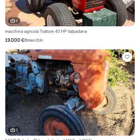
6
macchina agricola Trattore 40 HP Valpadana
19.000 €
Elmas
(
CA
)
5