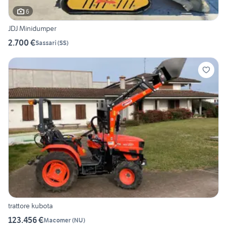
6
JDJ Minidumper
2.700 €
Sassari
(
SS
)
trattore kubota
123.456 €
Macomer
(
NU
)