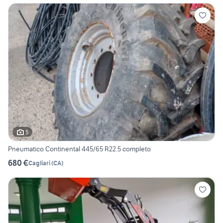
5
Pneumatico Continental 445/65 R22.5 completo
680 €
Cagliari
(
CA
)