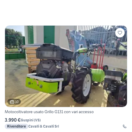
10
Motocoltivatore usato Grillo G131 con vari accesso
3.990 €
Guspini
(
VS
)
Rivenditore
Cavalli & Cavalli Srl