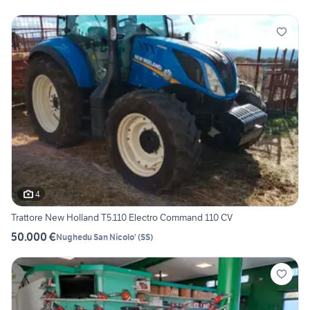
4
Trattore New Holland T5.110 Electro Command 110 CV
50.000 €
Nughedu San Nicolo'
(
SS
)