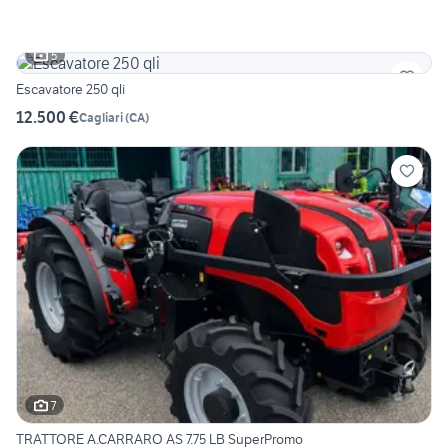
5
Escavatore 250 qli
12.500 €
Cagliari
(
CA
)
7
TRATTORE A.CARRARO AS 7.75 LB SuperPromo