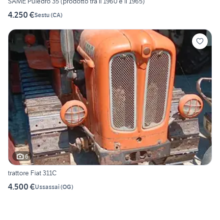
SAME Puledro 35 (prodotto tra il 1960 e il 1965)
4.250 €
Sestu
(
CA
)
6
trattore Fiat 311C
4.500 €
Ussassai
(
OG
)