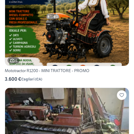
6
Mototractor R1200 - MINI TRATTORE - PROMO
3.600 €
Cagliari
(
CA
)