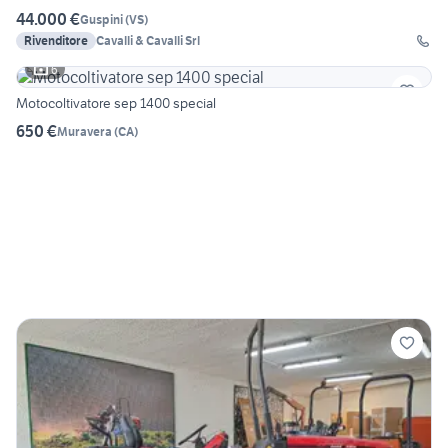
44.000 €
Guspini
(
VS
)
Rivenditore
Cavalli & Cavalli Srl
6
Motocoltivatore sep 1400 special
650 €
Muravera
(
CA
)