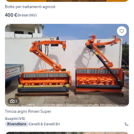
Botte per trattamenti agricoli
400 €
Orosei
(
NU
)
3
Trincia argini Rinieri Super
Guspini
(
VS
)
Rivenditore
Cavalli & Cavalli Srl