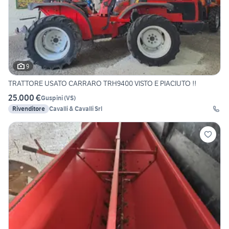
9
TRATTORE USATO CARRARO TRH9400 VISTO E PIACIUTO !!
25.000 €
Guspini
(
VS
)
Rivenditore
Cavalli & Cavalli Srl