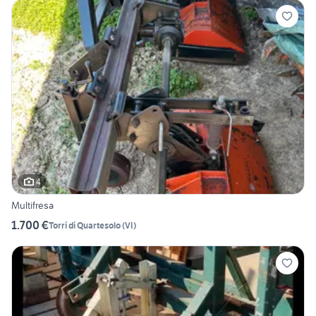
4
Multifresa
1.700 €
Torri di Quartesolo
(
VI
)