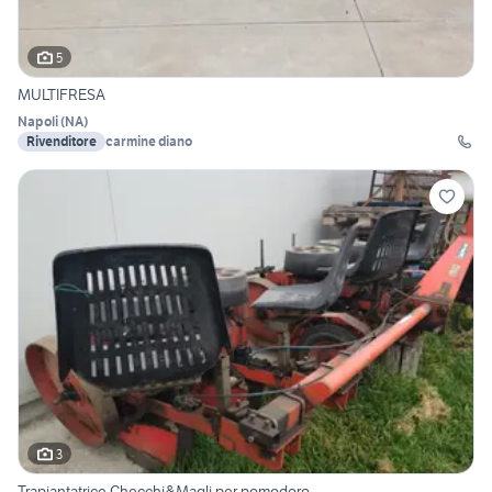
5
MULTIFRESA
Napoli
(
NA
)
Rivenditore
carmine diano
3
Trapiantatrice Checchi&Magli per pomodoro