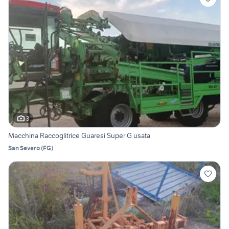
3
Macchina Raccoglitrice Guaresi Super G usata
San Severo
(
FG
)