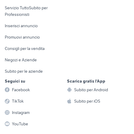
elettronica
per la casa e la
sports e hobby
Servizio TuttoSubito per
persona
Informatica
Animali
Professionisti
Arredamento e
Console e
Accessori per
Casalinghi
Inserisci annuncio
Videogiochi
animali
Elettrodomestici
Promuovi annuncio
Audio/Video
Musica e Film
Giardino e Fai da te
Consigli per la vendita
Fotografia
Libri e Riviste
Abbigliamento e
Negozi e Aziende
Telefonia
Strumenti Musicali
Accessori
Subito per le aziende
Sports
Tutto per i bambini
Seguici su
Scarica gratis l'App
Biciclette
Facebook
Subito per Android
Collezionismo
TikTok
Subito per iOS
Instagram
YouTube