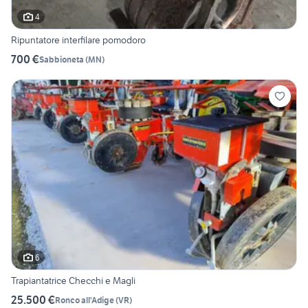
4
Ripuntatore interfilare pomodoro
700 €
Sabbioneta
(
MN
)
6
Trapiantatrice Checchi e Magli
25.500 €
Ronco all'Adige
(
VR
)