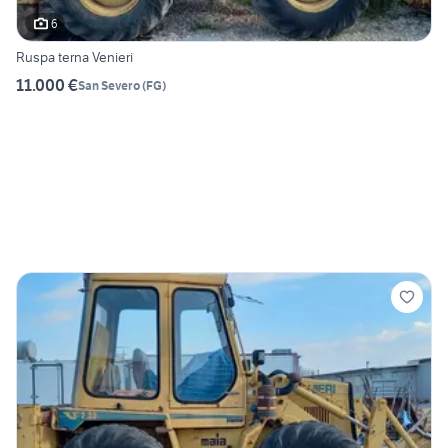
6
Ruspa terna Venieri
11.000 €
San Severo
(
FG
)