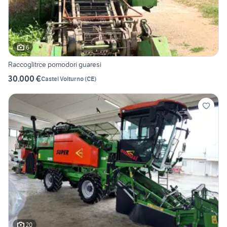
6
Raccoglitrce pomodori guaresi
30.000 €
Castel Volturno
(
CE
)
20