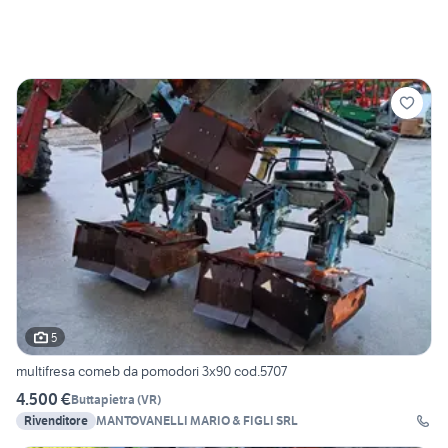
5
multifresa comeb da pomodori 3x90 cod.5707
4.500 €
Buttapietra
(
VR
)
Rivenditore
MANTOVANELLI MARIO & FIGLI SRL