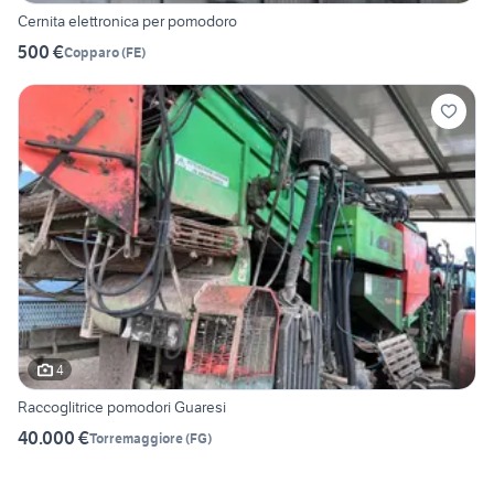
Cernita elettronica per pomodoro
500 €
Copparo
(
FE
)
4
Raccoglitrice pomodori Guaresi
40.000 €
Torremaggiore
(
FG
)