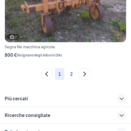
2
Segna file macchina agricola
800 €
Sicignano degli Alburni
(
SA
)
1
2
Più cercati
Correlati
Richerche simili
Suggerimenti
Ricerche consigliate
rimorchio agricolo
studio medico
rimorchi agricoli
ribaltabile trilaterale
salerno
circolazione su
ribaltabili usati lombardia
landini mistral 50 usato