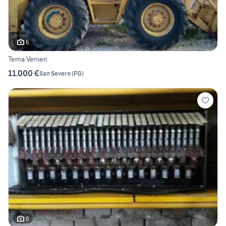
6
Terna Venieri
11.000 €
San Severo
(
FG
)
6