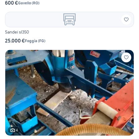
600 €
Gavello
(
RO
)
Sandei sl350
25.000 €
Foggia
(
FG
)
4