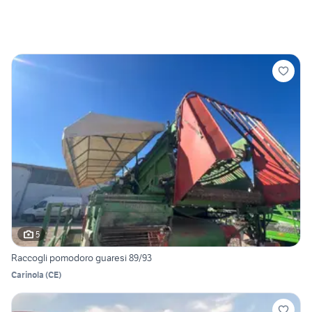
5
Raccogli pomodoro guaresi 89/93
Carinola
(
CE
)