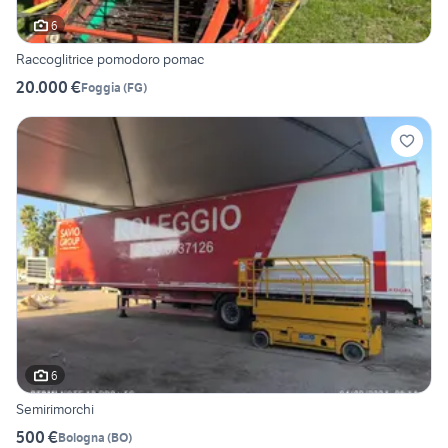
6
Raccoglitrice pomodoro pomac
20.000 €
Foggia
(
FG
)
6
Semirimorchi
500 €
Bologna
(
BO
)