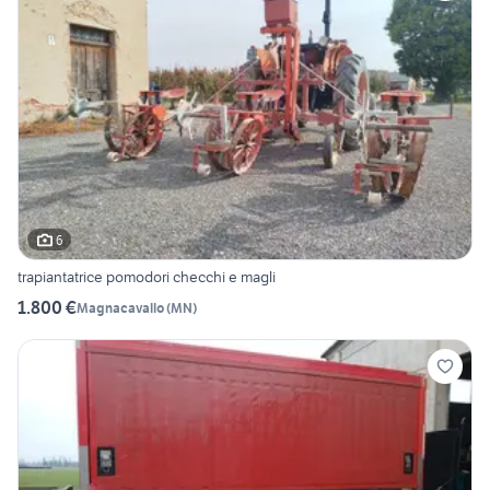
6
trapiantatrice pomodori checchi e magli
1.800 €
Magnacavallo
(
MN
)