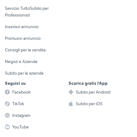
elettronica
per la casa e la
sports e hobby
Servizio TuttoSubito per
persona
Informatica
Animali
Professionisti
Arredamento e
Console e
Accessori per
Casalinghi
Inserisci annuncio
Videogiochi
animali
Elettrodomestici
Promuovi annuncio
Audio/Video
Musica e Film
Giardino e Fai da te
Consigli per la vendita
Fotografia
Libri e Riviste
Abbigliamento e
Negozi e Aziende
Telefonia
Strumenti Musicali
Accessori
Subito per le aziende
Sports
Tutto per i bambini
Seguici su
Scarica gratis l'App
Biciclette
Facebook
Subito per Android
Collezionismo
TikTok
Subito per iOS
Instagram
YouTube