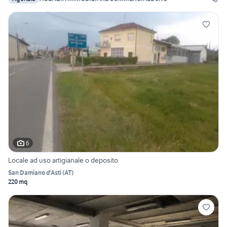
6
Locale ad uso artigianale o deposito
San Damiano d'Asti
(
AT
)
220 mq