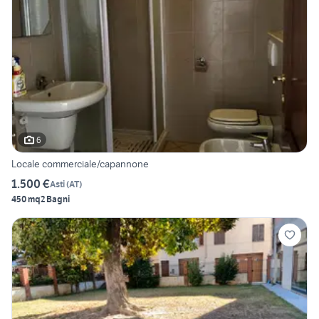
6
Locale commerciale/capannone
1.500 €
Asti
(
AT
)
450 mq
2 Bagni