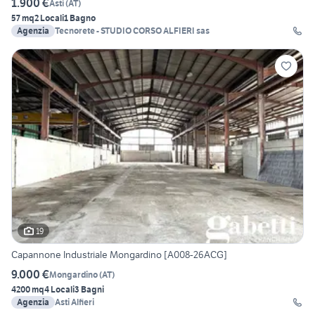
1.900 €
Asti
(
AT
)
57 mq
2 Locali
1 Bagno
Agenzia
Tecnorete - STUDIO CORSO ALFIERI sas
19
Capannone Industriale Mongardino [A008-26ACG]
9.000 €
Mongardino
(
AT
)
4200 mq
4 Locali
3 Bagni
Agenzia
Asti Alfieri