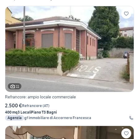
11
Refrancore: ampio locale commerciale
2.500 €
Refrancore
(
AT
)
400 mq
3 Locali
Piano T
3 Bagni
Agenzia
gf immobiliare di Accornero Francesca