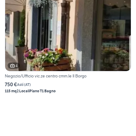
4
Negozio/Ufficio vic.ze centro cmm.le Il Borgo
750 €
Asti
(
AT
)
115 mq
2 Locali
Piano T
1 Bagno