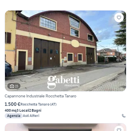
15
Capannone Industriale Rocchetta Tanaro
1.500 €
Rocchetta Tanaro
(
AT
)
400 mq
3 Locali
2 Bagni
Agenzia
Asti Alfieri