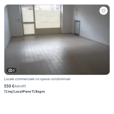
6
Locale commerciale no spese condominiali
550 €
Asti
(
AT
)
72 mq
2 Locali
Piano T
1 Bagno