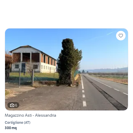
6
Magazzino Asti - Alessandria
Cortiglione
(
AT
)
300 mq