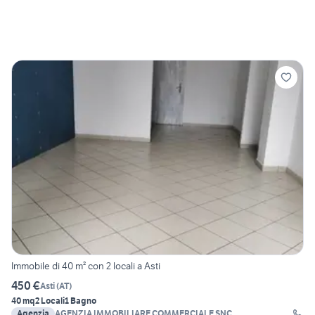
Immobile di 40 m² con 2 locali a Asti
450 €
Asti
(
AT
)
40 mq
2 Locali
1 Bagno
Agenzia
AGENZIA IMMOBILIARE COMMERCIALE SNC