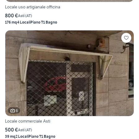
Locale uso artigianale officina
800 €
Asti
(
AT
)
176 mq
4 Locali
Piano T
1 Bagno
6
Locale commerciale Asti
500 €
Asti
(
AT
)
39 mq
2 Locali
Piano T
1 Bagno