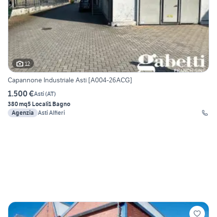
12
Capannone Industriale Asti [A004-26ACG]
1.500 €
Asti
(
AT
)
380 mq
5 Locali
1 Bagno
Agenzia
Asti Alfieri