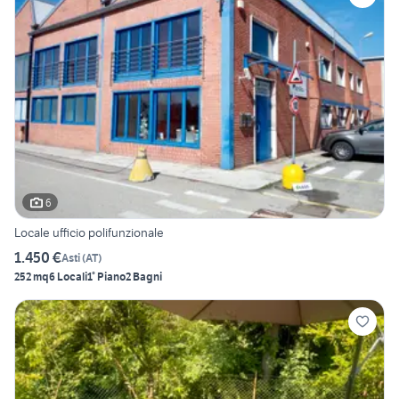
6
Locale ufficio polifunzionale
1.450 €
Asti
(
AT
)
252 mq
6 Locali
1° Piano
2 Bagni