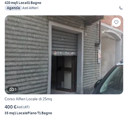
420 mq
5 Locali
1 Bagno
Agenzia
Asti Alfieri
5
Corso Alfieri Locale di 25mq
400 €
Asti
(
AT
)
35 mq
1 Locale
Piano T
1 Bagno