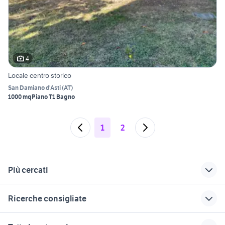
4
Locale centro storico
San Damiano d'Asti
(
AT
)
1000 mq
Piano T
1 Bagno
1
2
Più cercati
Correlati
Richerche simili
Suggerimenti
Ricerche consigliate
trattori canelli
vendita locali
vigneti veicoli
Cavaglia
commerciali
veicoli commerciali usati sicilia
autonegozio usato patente b
veicoli commerciali