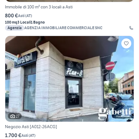
Immobile di 100 m² con 3 locali a Asti
800 €
Asti
(
AT
)
100 mq
3 Locali
1 Bagno
Agenzia
AGENZIA IMMOBILIARE COMMERCIALE SNC
27
Negozio Asti [A012-26ACG]
1.700 €
Asti
(
AT
)