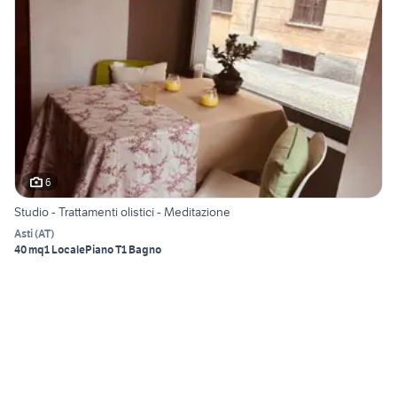
6
Studio - Trattamenti olistici - Meditazione
Asti
(
AT
)
40 mq
1 Locale
Piano T
1 Bagno