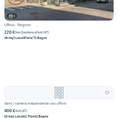
6
Ufficio - Negozio
220 €
San Damiano d'Asti
(
AT
)
46 mq
2 Locali
Piano T
1 Bagno
Vano / camera indipendente uso ufficio
400 €
Asti
(
AT
)
15 mq
1 Locale
1° Piano
1 Bagno