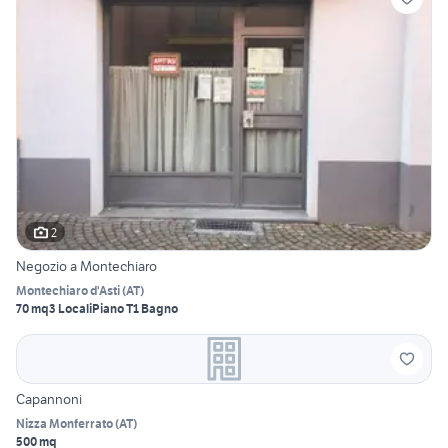
2
Negozio a Montechiaro
Montechiaro d'Asti
(
AT
)
70 mq
3 Locali
Piano T
1 Bagno
Capannoni
Nizza Monferrato
(
AT
)
500 mq