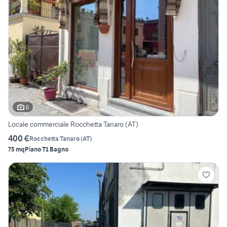
6
Locale commerciale Rocchetta Tanaro (AT)
400 €
Rocchetta Tanaro
(
AT
)
75 mq
Piano T
1 Bagno