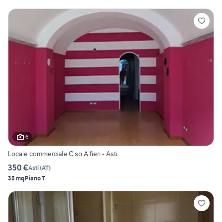
6
Locale commerciale C.so Alfieri - Asti
350 €
Asti
(
AT
)
35 mq
Piano T