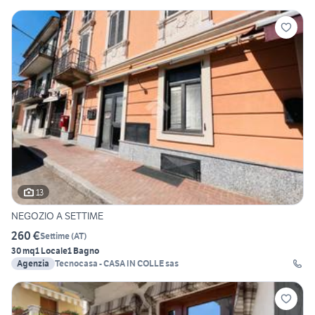
13
NEGOZIO A SETTIME
260 €
Settime
(
AT
)
30 mq
1 Locale
1 Bagno
Agenzia
Tecnocasa - CASA IN COLLE sas