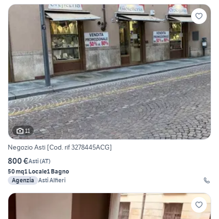
11
Negozio Asti [Cod. rif 3278445ACG]
800 €
Asti
(
AT
)
50 mq
1 Locale
1 Bagno
Agenzia
Asti Alfieri