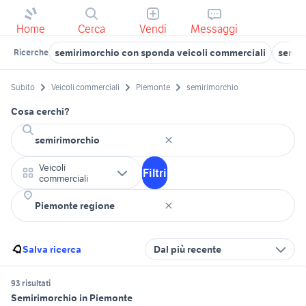
Home
Cerca
Vendi
Messaggi
semirimorchio con sponda veicoli commerciali
semir
Ricerche
Subito
Veicoli commerciali
Piemonte
semirimorchio
Cosa cerchi?
Veicoli
Filtri
commerciali
Salva ricerca
Dal più recente
93 risultati
Semirimorchio in Piemonte