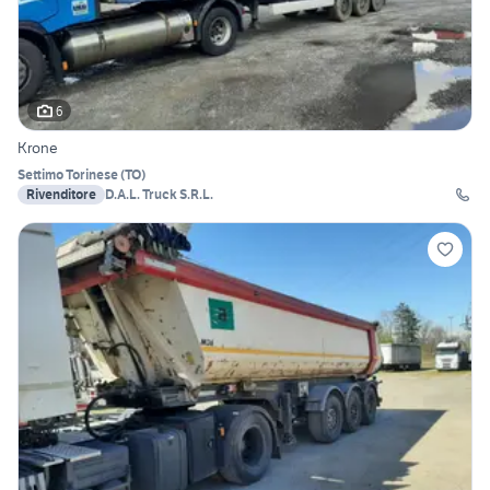
6
Krone
Settimo Torinese
(
TO
)
Rivenditore
D.A.L. Truck S.R.L.