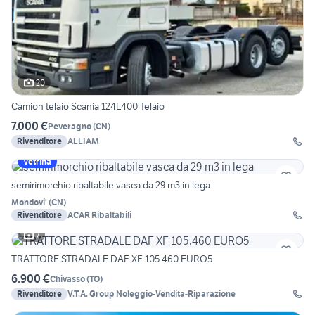
20
Camion telaio Scania 124L400 Telaio
7.000 €
Peveragno
(
CN
)
Rivenditore
ALLIAM
Vetrina
semirimorchio ribaltabile vasca da 29 m3 in lega
Mondovi'
(
CN
)
Rivenditore
ACAR Ribaltabili
7
TRATTORE STRADALE DAF XF 105.460 EURO5
6.900 €
Chivasso
(
TO
)
Rivenditore
V.T.A. Group Noleggio-Vendita-Riparazione