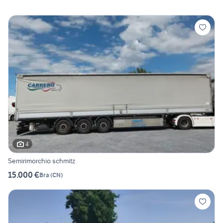
4
Semirimorchio schmitz
15.000 €
Bra
(
CN
)