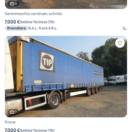
6
Semirimorchio centinato schmitz
7.000 €
Settimo Torinese
(
TO
)
Rivenditore
D.A.L. Truck S.R.L.
7
Krone
7.000 €
Settimo Torinese
(
TO
)