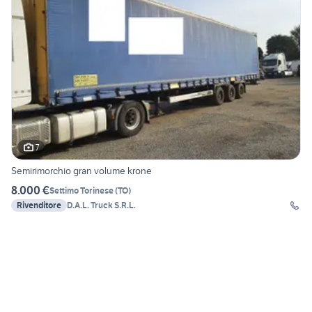
7
Semirimorchio gran volume krone
8.000 €
Settimo Torinese
(
TO
)
Rivenditore
D.A.L. Truck S.R.L.