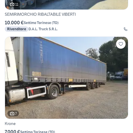
11
SEMIRIMORCHIO RIBALTABILE VIBERTI
10.000 €
Settimo Torinese
(
TO
)
Rivenditore
D.A.L. Truck S.R.L.
7
Krone
7.000 €
Settimo Torinese
(
TO
)