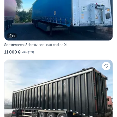
5
Semirimorchi Schmitz centinati codice XL
11.000 €
Leini
(
TO
)