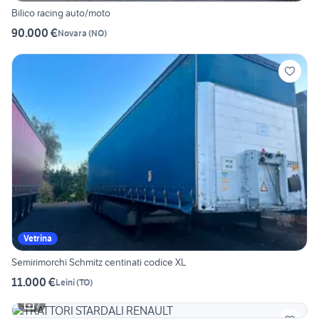
Bilico racing auto/moto
90.000 €
Novara
(
NO
)
Vetrina
Semirimorchi Schmitz centinati codice XL
11.000 €
Leini
(
TO
)
7