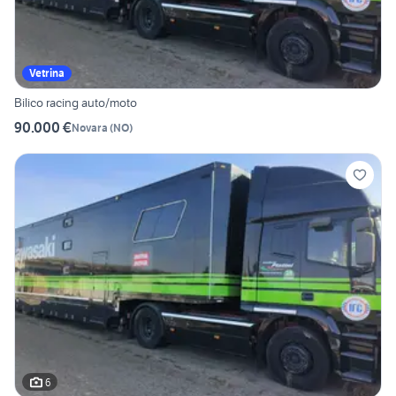
Vetrina
Bilico racing auto/moto
90.000 €
Novara
(
NO
)
6