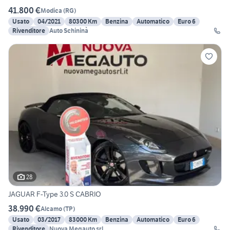
41.800 €
Modica
(
RG
)
Usato
04/2021
80300 Km
Benzina
Automatico
Euro 6
Rivenditore
Auto Schininà
28
JAGUAR F-Type 3.0 S CABRIO
38.990 €
Alcamo
(
TP
)
Usato
03/2017
83000 Km
Benzina
Automatico
Euro 6
Rivenditore
Nuova Megauto srl