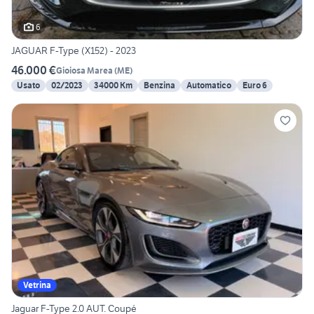
6
JAGUAR F-Type (X152) - 2023
46.000 €
Gioiosa Marea
(
ME
)
Usato
02/2023
34000 Km
Benzina
Automatico
Euro 6
Vetrina
Jaguar F-Type 2.0 AUT. Coupé