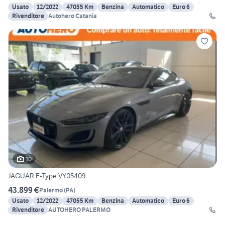
Usato
12/2022
47055 Km
Benzina
Automatico
Euro 6
Rivenditore
Autohero Catania
10
JAGUAR F-Type VY05409
43.899 €
Palermo
(
PA
)
Usato
12/2022
47055 Km
Benzina
Automatico
Euro 6
Rivenditore
AUTOHERO PALERMO