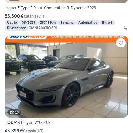
Jaguar F-Type 2.0 aut. Convertibile R-Dynamic 2023
55.500 €
Catania
(
CT
)
Usato
08/2023
23746 Km
Benzina
Automatico
Euro 6
Rivenditore
OMNIAMOTO SRL
10
JAGUAR F-Type VY05409
43.899 €
Catania
(
CT
)