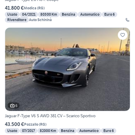
41.800 €
Modica
(
RG
)
Usato
04/2021
80300 Km
Benzina
Automatico
Euro 6
Rivenditore
Auto Schininà
6
Jaguar F-Type V6 S AWD 381 CV – Scarico Sportivo
43.500 €
Pozzallo
(
RG
)
Usato
07/2017
82000 Km
Benzina
Automatico
Euro 6