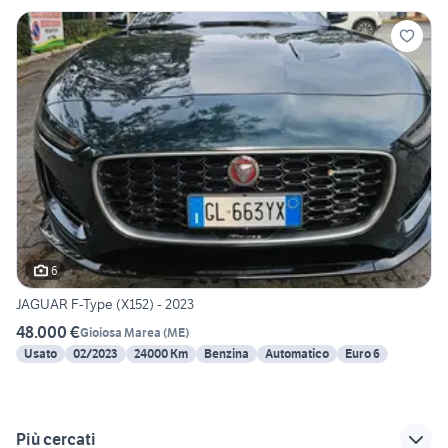
6
JAGUAR F-Type (X152) - 2023
48.000 €
Gioiosa Marea
(
ME
)
Usato
02/2023
24000 Km
Benzina
Automatico
Euro 6
Più cercati