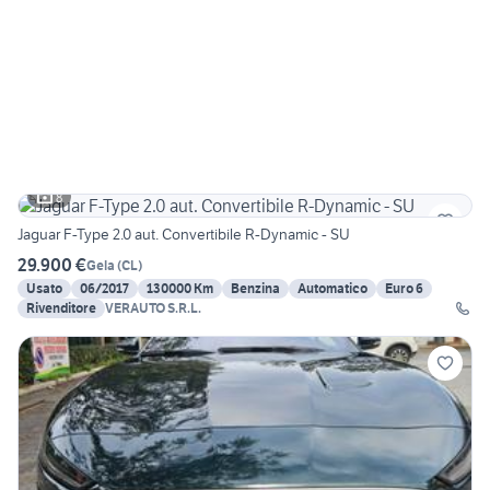
8
Jaguar F-Type 2.0 aut. Convertibile R-Dynamic - SU
29.900 €
Gela
(
CL
)
Usato
06/2017
130000 Km
Benzina
Automatico
Euro 6
Rivenditore
VERAUTO S.R.L.