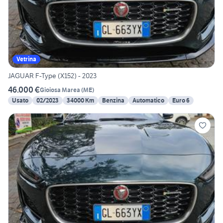
Vetrina
JAGUAR F-Type (X152) - 2023
46.000 €
Gioiosa Marea
(
ME
)
Usato
02/2023
34000 Km
Benzina
Automatico
Euro 6