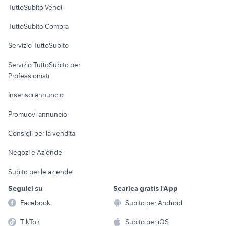
Case vacanza
TuttoSubito Vendi
Uffici e Locali
TuttoSubito Compra
commerciali
Servizio TuttoSubito
elettronica
per la casa e la
sports e hobby
Servizio TuttoSubito per
persona
Informatica
Animali
Professionisti
Arredamento e
Console e
Accessori per
Casalinghi
Inserisci annuncio
Videogiochi
animali
Elettrodomestici
Promuovi annuncio
Audio/Video
Musica e Film
Giardino e Fai da te
Consigli per la vendita
Fotografia
Libri e Riviste
Abbigliamento e
Negozi e Aziende
Telefonia
Strumenti Musicali
Accessori
Subito per le aziende
Sports
Tutto per i bambini
Seguici su
Scarica gratis l'App
Biciclette
Facebook
Subito per Android
Collezionismo
TikTok
Subito per iOS