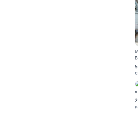
M
B
5
C
r
2
P