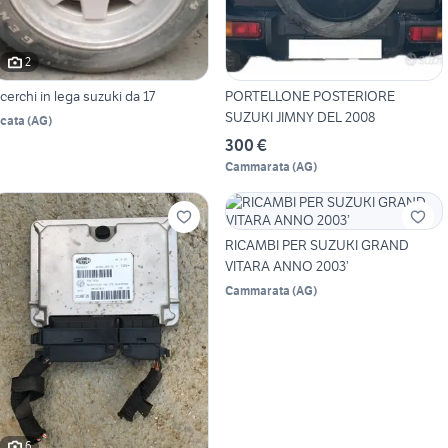
2
 cerchi in lega suzuki da 17
PORTELLONE POSTERIORE
SUZUKI JIMNY DEL 2008
icata
(
AG
)
300 €
Cammarata
(
AG
)
RICAMBI PER SUZUKI GRAND
VITARA ANNO 2003’
Cammarata
(
AG
)
6