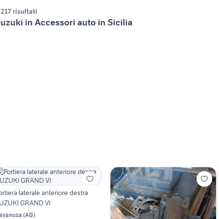
.217 risultati
uzuki in Accessori auto in Sicilia
ortiera laterale anteriore destra
UZUKI GRAND VI
avanusa
(
AG
)