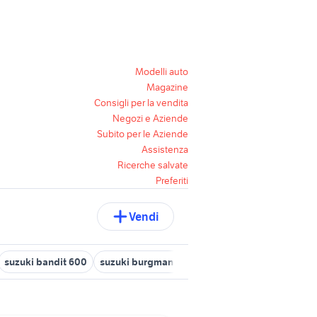
Modelli auto
Magazine
Consigli per la vendita
Negozi e Aziende
Subito per le Aziende
Assistenza
Ricerche salvate
Preferiti
Vendi
suzuki bandit 600
suzuki burgman 250 bauletto
suzuki rg
suz