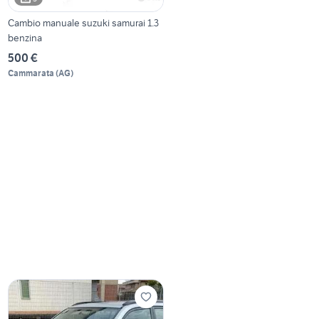
Cambio manuale suzuki samurai 1.3
benzina
500 €
Cammarata
(
AG
)