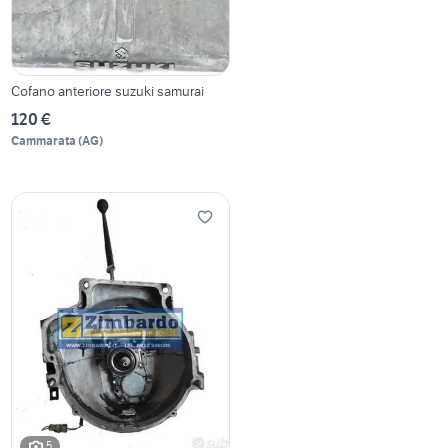
Cofano anteriore suzuki samurai
120 €
Cammarata
(
AG
)
5