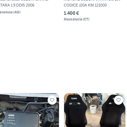
ITARA 1.9 DDIS 2006
CODICE J20A KM 121000
avanusa
(
AG
)
1.400 €
Mascalucia
(
CT
)