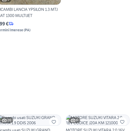
ICAMBI LANCIA YPSILON 1.3 MTJ
IAT 1300 MULTIJET
99 €
ermini Imerese
(
PA
)
29
6
icambi usati SUZUKI GRAND
MOTORE SUZUKI VITARA 2.0 16V