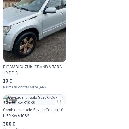
RICAMBI SUZUKI GRAND VITARA
1.9 DDIS
10 €
Palma di Montechiaro
(
AG
)
7
Cambio manuale Suzuki Celerio 1.0
b 50 Kw K10BS
300 €