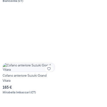
Biancavilla
(
CT
)
Cofano anteriore Suzuki Grand
Vitara
165 €
Mirabella Imbaccari
(
CT
)