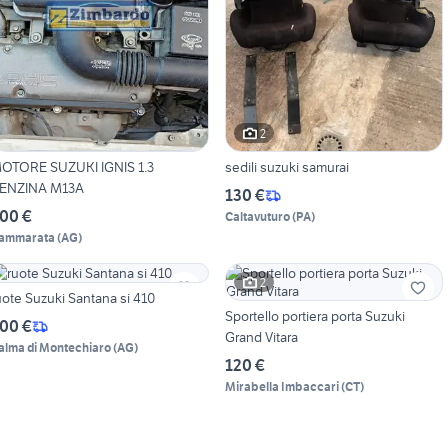
2
OTORE SUZUKI IGNIS 1.3
sedili suzuki samurai
ENZINA M13A
130 €
00 €
Caltavuturo
(
PA
)
ammarata
(
AG
)
2
uote Suzuki Santana si 410
Sportello portiera porta Suzuki
00 €
Grand Vitara
alma di Montechiaro
(
AG
)
120 €
Mirabella Imbaccari
(
CT
)