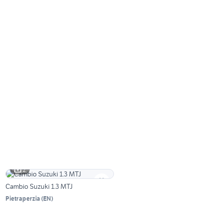
2
Cambio Suzuki 1.3 MTJ
Pietraperzia
(
EN
)