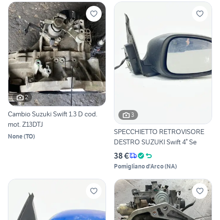
2
Cambio Suzuki Swift 1.3 D cod.
3
mot. Z13DTJ
SPECCHIETTO RETROVISORE
None
(
TO
)
DESTRO SUZUKI Swift 4° Se
38 €
Pomigliano d'Arco
(
NA
)