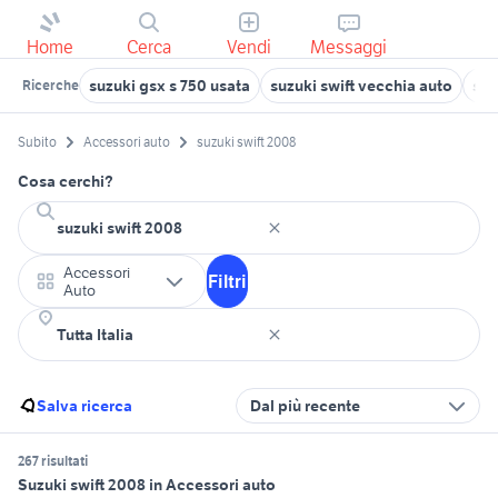
Home
Cerca
Vendi
Messaggi
suzuki gsx s 750 usata
suzuki swift vecchia auto
suz
Ricerche
Subito
Accessori auto
suzuki swift 2008
Cosa cerchi?
Accessori
Filtri
Auto
Salva ricerca
Dal più recente
267 risultati
Suzuki swift 2008 in Accessori auto