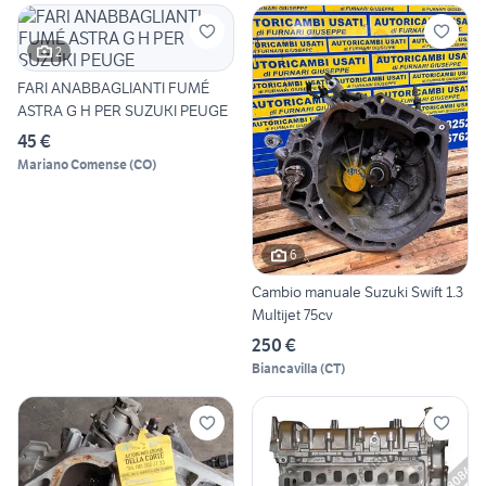
2
FARI ANABBAGLIANTI FUMÉ
ASTRA G H PER SUZUKI PEUGE
45 €
Mariano Comense
(
CO
)
6
Cambio manuale Suzuki Swift 1.3
Multijet 75cv
250 €
Biancavilla
(
CT
)