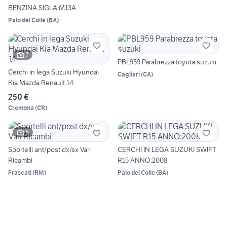
BENZINA SIGLA:M13A
Palo del Colle
(
BA
)
7
PBL959 Parabrezza toyota suzuki
Cerchi in lega Suzuki Hyundai
Cagliari
(
CA
)
Kia Mazda Renault 14
250 €
Cremona
(
CR
)
5
Sportelli ant/post dx/sx Vari
CERCHI IN LEGA SUZUKI SWIFT
Ricambi
R15 ANNO:2008
Frascati
(
RM
)
Palo del Colle
(
BA
)