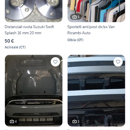
4
Distanziali ruota Suzuki Swift
Sportelli ant/post dx/sx Vari
Splash 16 mm 20 mm
Ricambi Auto
Olbia
(
OT
)
50 €
Acireale
(
CT
)
4
3