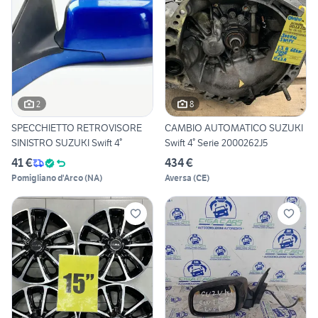
2
8
SPECCHIETTO RETROVISORE
CAMBIO AUTOMATICO SUZUKI
SINISTRO SUZUKI Swift 4°
Swift 4° Serie 2000262J5
41 €
434 €
Pomigliano d'Arco
(
NA
)
Aversa
(
CE
)