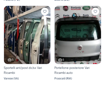
5
6
Sportelli ant/post dx/sx Vari
Portellone posteriore Vari
Ricambi
Ricambi auto
Varese
(
VA
)
Frascati
(
RM
)