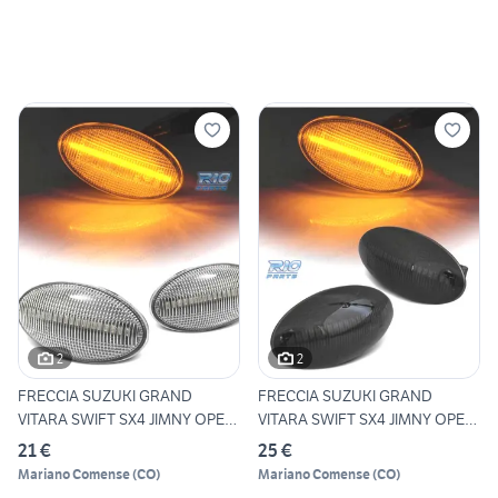
2
2
FRECCIA SUZUKI GRAND
FRECCIA SUZUKI GRAND
VITARA SWIFT SX4 JIMNY OPEL
VITARA SWIFT SX4 JIMNY OPEL
A
A
21 €
25 €
Mariano Comense
(
CO
)
Mariano Comense
(
CO
)