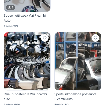
3
Specchietti dx/sx Vari Ricambi
Auto
Paese
(
TV
)
4
5
Paraurti posteriore Vari Ricambi
Sportelli/Portellone posteriore
auto
Ricambi auto
Padova
(
PD
)
Budrio
(
BO
)