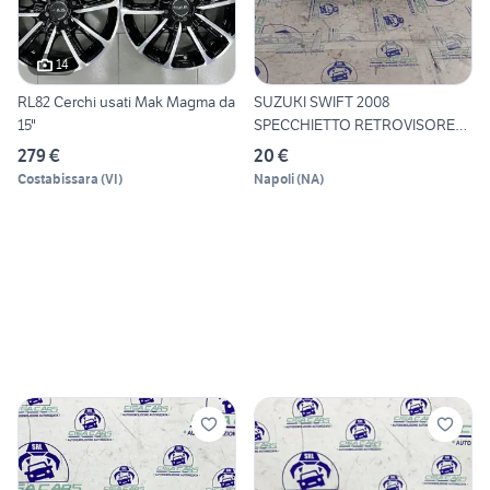
14
RL82 Cerchi usati Mak Magma da
SUZUKI SWIFT 2008
15"
SPECCHIETTO RETROVISORE
SX
279 €
20 €
Costabissara
(
VI
)
Napoli
(
NA
)