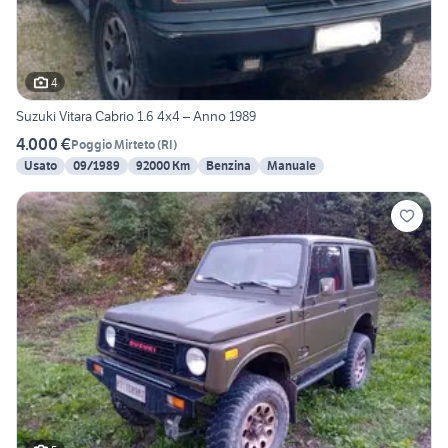
4
Suzuki Vitara Cabrio 1.6 4x4 – Anno 1989
4.000 €
Poggio Mirteto
(
RI
)
Usato
09/1989
92000 Km
Benzina
Manuale