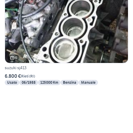
6
suzuki sj413
6.800 €
Rieti
(
RI
)
Usato
06/1988
125000 Km
Benzina
Manuale