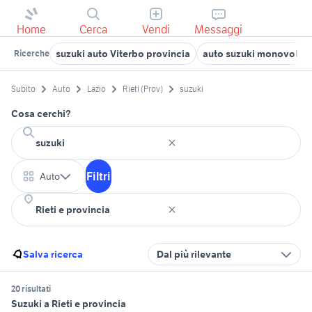
Home
Cerca
Vendi
Messaggi
suzuki auto Viterbo provincia
auto suzuki monovolum
Ricerche
Subito
Auto
Lazio
Rieti (Prov)
suzuki
Cosa cerchi?
Filtri
Auto
Salva ricerca
Dal più rilevante
20 risultati
Suzuki a Rieti e provincia