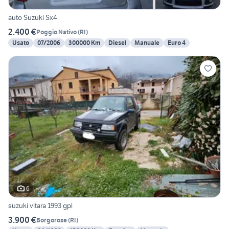
auto Suzuki Sx4
2.400 €
Poggio Nativo
(
RI
)
Usato
07/2006
300000 Km
Diesel
Manuale
Euro 4
6
suzuki vitara 1993 gpl
3.900 €
Borgorose
(
RI
)