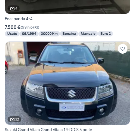
6
Foat panda 4z4
7.500 €
Orvinio
(
RI
)
Usato
06/1994
30000 Km
Benzina
Manuale
Euro 2
22
Suzuki Grand Vitara Grand Vitara 1.9 DDiS 5 porte