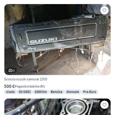
6
Scocca suzuki samurai 1300
500 €
Paganico Sabino
(
RI
)
Usato
03/1982
1000 Km
Benzina
Manuale
Pre-Euro