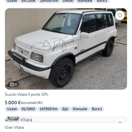
Usato
05/2006
195000 Km
Diesel
Manuale
Euro 3
6
Suzuki Vitara 5 porte GPL
5.000 €
Accumoli
(
RI
)
Usato
01/1993
147000 Km
Gpl
Manuale
Euro 1
4
Gran Vitara