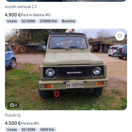
suzuki samurai 1.3
4.900 €
Fara in Sabina
(
RI
)
Usato
02/1990
274000 Km
Benzina
4
Suzuki sj
4.500 €
Forano
(
RI
)
Usato
03/1986
4000 Km