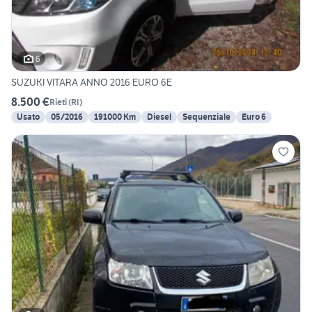
6
SUZUKI VITARA ANNO 2016 EURO 6E
8.500 €
Rieti
(
RI
)
Usato
05/2016
191000 Km
Diesel
Sequenziale
Euro 6