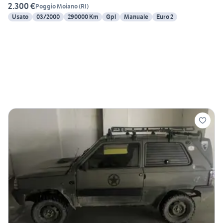
2.300 €
Poggio Moiano
(
RI
)
Usato
03/2000
290000 Km
Gpl
Manuale
Euro 2