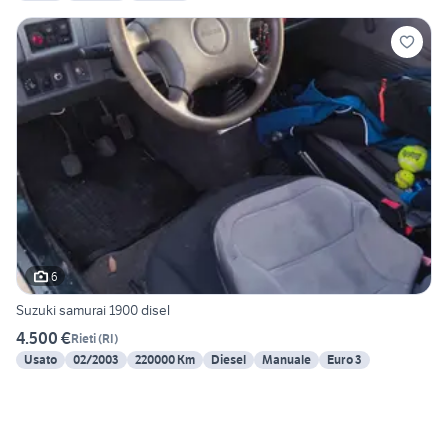
6
Suzuki samurai 1900 disel
4.500 €
Rieti
(
RI
)
Usato
02/2003
220000 Km
Diesel
Manuale
Euro 3