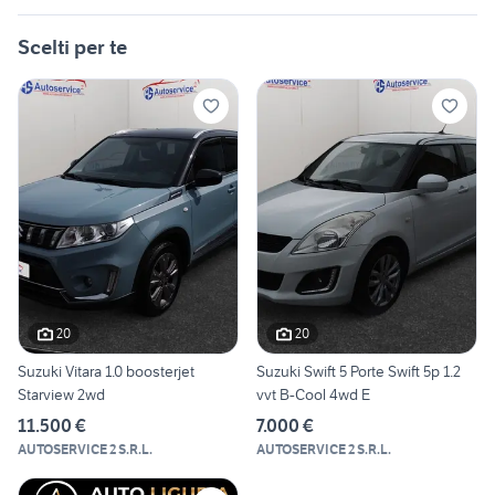
Scelti per te
20
20
Suzuki Vitara 1.0 boosterjet
Suzuki Swift 5 Porte Swift 5p 1.2
Starview 2wd
vvt B-Cool 4wd E
11.500 €
7.000 €
AUTOSERVICE 2 S.R.L.
AUTOSERVICE 2 S.R.L.