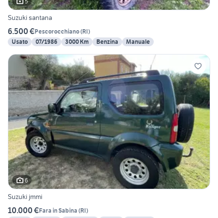
5
Suzuki santana
6.500 €
Pescorocchiano
(
RI
)
Usato
07/1986
3000 Km
Benzina
Manuale
6
Suzuki jmmi
10.000 €
Fara in Sabina
(
RI
)