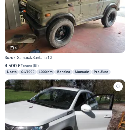
4
Suzuki Samurai/Santana 1.3
4.500 €
Forano
(
RI
)
Usato
01/1992
1000 Km
Benzina
Manuale
Pre-Euro