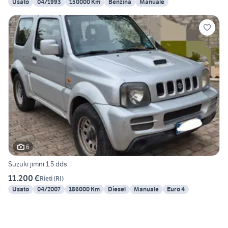
Usato
04/1993
150000 Km
Benzina
Manuale
6
Suzuki jimni 1.5 dds
11.200 €
Rieti
(
RI
)
Usato
04/2007
186000 Km
Diesel
Manuale
Euro 4