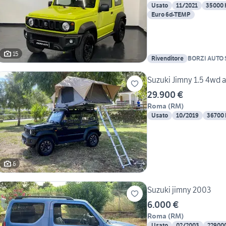
Usato
11/2021
35000
Euro 6d-TEMP
15
Rivenditore
BORZI AUTO 
Suzuki Jimny 1.5 4wd al
29.900 €
Roma
(
RM
)
Usato
10/2019
36700
6
Suzuki jimny 2003
6.000 €
Roma
(
RM
)
Usato
02/2003
22900