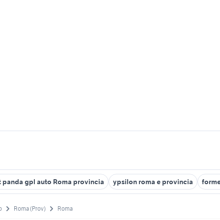
at panda gpl auto Roma provincia
ypsilon roma e provincia
forme
o
Roma (Prov)
Roma