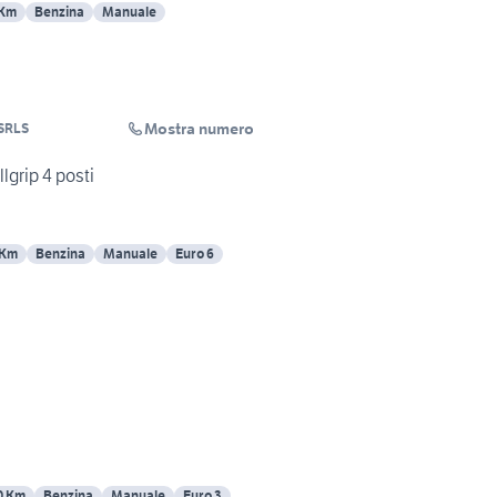
 Km
Benzina
Manuale
Mostra numero
SRLS
lgrip 4 posti
 Km
Benzina
Manuale
Euro 6
0 Km
Benzina
Manuale
Euro 3