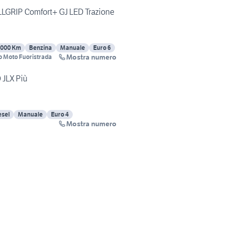
ALLGRIP Comfort+ GJ LED Trazione
5000 Km
Benzina
Manuale
Euro 6
Mostra numero
 Moto Fuoristrada
 JLX Più
esel
Manuale
Euro 4
Mostra numero