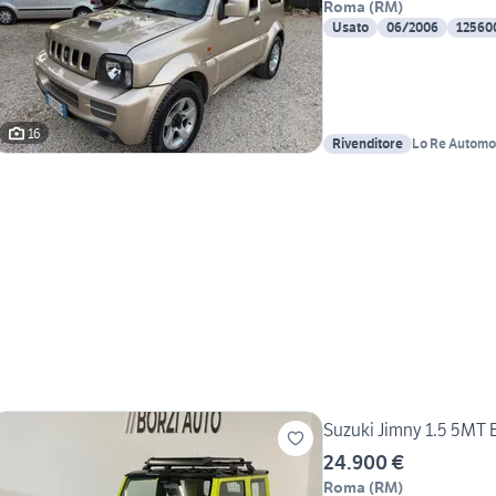
Roma
(
RM
)
Usato
06/2006
12560
16
Rivenditore
Lo Re Automo
Suzuki Jimny 1.5 5MT
24.900 €
Roma
(
RM
)