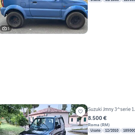
5
Suzuki Jmny 3^serie 
8.500 €
Roma
(
RM
)
Usato
12/2010
18500