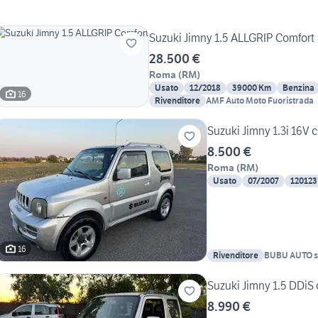
Suzuki Jimny 1.5 ALLGRIP Comfort
28.500 €
Roma
(
RM
)
Usato
12/2018
39000 Km
Benzina
16
Rivenditore
AMF Auto Moto Fuoristrada
Suzuki Jimny 1.3i 16V 
8.500 €
Roma
(
RM
)
Usato
07/2007
120123
16
Rivenditore
BUBU AUTO s
Suzuki Jimny 1.5 DDiS
8.990 €