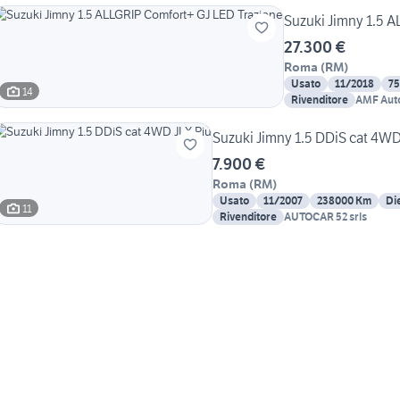
Suzuki Jimny 1.5 
27.300 €
Roma
(
RM
)
Usato
11/2018
7
14
Rivenditore
AMF Auto
Suzuki Jimny 1.5 DDiS cat 4WD
7.900 €
Roma
(
RM
)
Usato
11/2007
238000 Km
Di
11
Rivenditore
AUTOCAR 52 srls