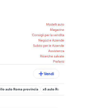
Modelli auto
Magazine
Consigli per la vendita
Negozi e Aziende
Subito per le Aziende
Assistenza
Ricerche salvate
Preferiti
Vendi
llo auto Roma provincia
x6 auto Roma provincia
fiat scudo acc